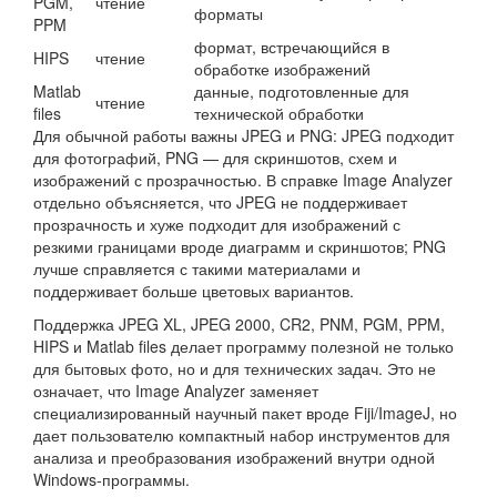
PGM,
чтение
форматы
PPM
формат, встречающийся в
HIPS
чтение
обработке изображений
Matlab
данные, подготовленные для
чтение
files
технической обработки
Для обычной работы важны JPEG и PNG: JPEG подходит
для фотографий, PNG — для скриншотов, схем и
изображений с прозрачностью. В справке Image Analyzer
отдельно объясняется, что JPEG не поддерживает
прозрачность и хуже подходит для изображений с
резкими границами вроде диаграмм и скриншотов; PNG
лучше справляется с такими материалами и
поддерживает больше цветовых вариантов.
Поддержка JPEG XL, JPEG 2000, CR2, PNM, PGM, PPM,
HIPS и Matlab files делает программу полезной не только
для бытовых фото, но и для технических задач. Это не
означает, что Image Analyzer заменяет
специализированный научный пакет вроде Fiji/ImageJ, но
дает пользователю компактный набор инструментов для
анализа и преобразования изображений внутри одной
Windows-программы.