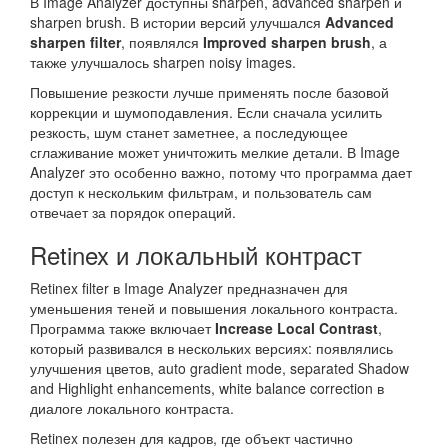
В Image Analyzer доступны sharpen, advanced sharpen и
sharpen brush. В истории версий улучшался
Advanced
sharpen filter
, появлялся
Improved sharpen brush
, а
также улучшалось sharpen noisy images.
Повышение резкости лучше применять после базовой
коррекции и шумоподавления. Если сначала усилить
резкость, шум станет заметнее, а последующее
сглаживание может уничтожить мелкие детали. В Image
Analyzer это особенно важно, потому что программа дает
доступ к нескольким фильтрам, и пользователь сам
отвечает за порядок операций.
Retinex и локальный контраст
Retinex filter в Image Analyzer предназначен для
уменьшения теней и повышения локального контраста.
Программа также включает
Increase Local Contrast
,
который развивался в нескольких версиях: появлялись
улучшения цветов, auto gradient mode, separated Shadow
and Highlight enhancements, white balance correction в
диалоге локального контраста.
Retinex полезен для кадров, где объект частично