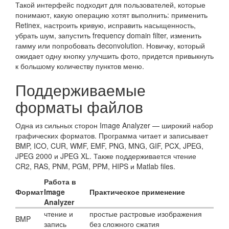
Такой интерфейс подходит для пользователей, которые
понимают, какую операцию хотят выполнить: применить
Retinex, настроить кривую, исправить насыщенность,
убрать шум, запустить frequency domain filter, изменить
гамму или попробовать deconvolution. Новичку, который
ожидает одну кнопку улучшить фото, придется привыкнуть
к большому количеству пунктов меню.
Поддерживаемые
форматы файлов
Одна из сильных сторон Image Analyzer — широкий набор
графических форматов. Программа читает и записывает
BMP, ICO, CUR, WMF, EMF, PNG, MNG, GIF, PCX, JPEG,
JPEG 2000 и JPEG XL. Также поддерживается чтение
CR2, RAS, PNM, PGM, PPM, HIPS и Matlab files.
Работа в
Формат
Image
Практическое применение
Analyzer
чтение и
простые растровые изображения
BMP
запись
без сложного сжатия