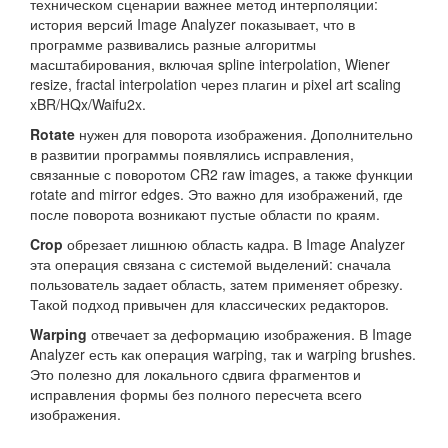
техническом сценарии важнее метод интерполяции:
история версий Image Analyzer показывает, что в
программе развивались разные алгоритмы
масштабирования, включая spline interpolation, Wiener
resize, fractal interpolation через плагин и pixel art scaling
xBR/HQx/Waifu2x.
Rotate
нужен для поворота изображения. Дополнительно
в развитии программы появлялись исправления,
связанные с поворотом CR2 raw images, а также функции
rotate and mirror edges. Это важно для изображений, где
после поворота возникают пустые области по краям.
Crop
обрезает лишнюю область кадра. В Image Analyzer
эта операция связана с системой выделений: сначала
пользователь задает область, затем применяет обрезку.
Такой подход привычен для классических редакторов.
Warping
отвечает за деформацию изображения. В Image
Analyzer есть как операция warping, так и warping brushes.
Это полезно для локального сдвига фрагментов и
исправления формы без полного пересчета всего
изображения.