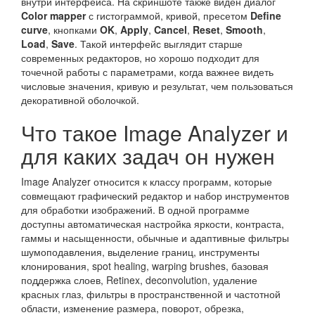
внутри интерфейса. На скриншоте также виден диалог
Color mapper
с гистограммой, кривой, пресетом
Define
curve
, кнопками
OK
,
Apply
,
Cancel
,
Reset
,
Smooth
,
Load
,
Save
. Такой интерфейс выглядит старше
современных редакторов, но хорошо подходит для
точечной работы с параметрами, когда важнее видеть
числовые значения, кривую и результат, чем пользоваться
декоративной оболочкой.
Что такое Image Analyzer и
для каких задач он нужен
Image Analyzer относится к классу программ, которые
совмещают графический редактор и набор инструментов
для обработки изображений. В одной программе
доступны автоматическая настройка яркости, контраста,
гаммы и насыщенности, обычные и адаптивные фильтры
шумоподавления, выделение границ, инструменты
клонирования, spot healing, warping brushes, базовая
поддержка слоев, Retinex, deconvolution, удаление
красных глаз, фильтры в пространственной и частотной
области, изменение размера, поворот, обрезка,