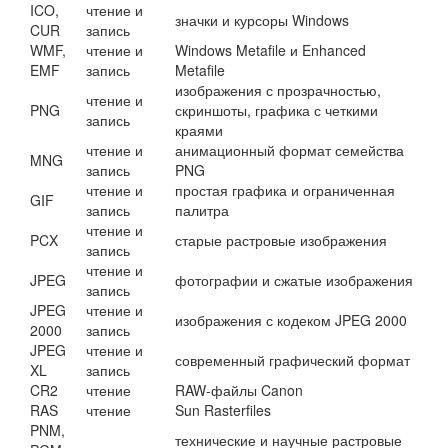
ICO,
чтение и
значки и курсоры Windows
CUR
запись
WMF,
чтение и
Windows Metafile и Enhanced
EMF
запись
Metafile
изображения с прозрачностью,
чтение и
PNG
скриншоты, графика с четкими
запись
краями
чтение и
анимационный формат семейства
MNG
запись
PNG
чтение и
простая графика и ограниченная
GIF
запись
палитра
чтение и
PCX
старые растровые изображения
запись
чтение и
JPEG
фотографии и сжатые изображения
запись
JPEG
чтение и
изображения с кодеком JPEG 2000
2000
запись
JPEG
чтение и
современный графический формат
XL
запись
CR2
чтение
RAW-файлы Canon
RAS
чтение
Sun Rasterfiles
PNM,
технические и научные растровые