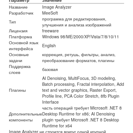
Параметр
Значение
Название
Image Analyzer
Разработчик
MeeSoft
программа для редактирования,
Тип
улучшения и анализа изображений
Лицензия
freeware
Платформа
Windows 98/ME/2000/XP/Vista/7/8/10/11
Основной язык
English
интерфейса
Основные
коррекция, ретушь, фильтры, анализ,
задачи
преобразование форматов, плагины
Поддержка
базовая
слоев
AI Denoising, MultiFocus, 3D modeling,
Batch processing, Fractal interpolation, Add
Плагины
text and vector graphics, Raster Export,
Profile line, PCA Color Stretch, 8fb Plugin
Interface
часть операций требует Microsoft .NET 8
Дополнительные
Desktop Runtime for x86; AI Denoising
компоненты
plugin требует Microsoft .NET 8 Desktop
Runtime for x64
Image Analyzer не строится вокруг одной крупной