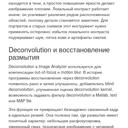
находится в тени, а простое повышение яркости делает
изображение плоским. Локальный контраст работает
иначе: он усиливает различия рядом расположенных
областей, поэтому детали становятся заметнее. Для
портретов и старых снимков этот инструмент нужно
применять осторожно: избыток локального контраста
подчеркивает шум, пятна кожи и артефакты сжатия.
Deconvolution и восстановление
размытия
Deconvolution в Image Analyzer используется для
компенсации out-of-focus и motion blur. В истории
программы восстановление через deconvolution
появилось рано и затем улучшалось: добавлялись blind
deconvolution, улучшенная оценка deconvolution kernel,
возможность задавать фильтр deconvolution в Matlab, text
или MAP file.
Эта функция не превращает безнадежно смазанный кадр
в идеально резкий. Она полезна там, где размытие имеет
понятный характер: небольшая расфокусировка,
умеренный смаз, техническое изображение с читаемой