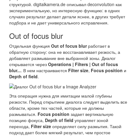
структурой. digitalkamera.de описывал deconvolution как
экспериментальную, но интересную функцию: в одних
случаях результат делает детали яснее, в других требует
подбора и не дает универсального исправления.
Out of focus blur
Отдельная функция
Out of focus blur
работает в
обратную сторону: она не восстанавливает резкость, а
добавляет размывание вне выбранной зоны. Диалог
открывается через
Operations | Filters | Out of focus
blur...
. В нем настраиваются
Filter size
,
Focus position
и
Depth of field
.
Эта операция нужна для имитации малой глубины
резкости. Перед открытием диалога следует выделить все
области, кроме тех частей, которые не должны
размываться.
Focus position
задает вертикальную
позицию фокуса,
Depth of field
управляет зоной
перехода,
Filter size
определяет силу размытия. Такой
подход дает более мягкий результат, чем простое