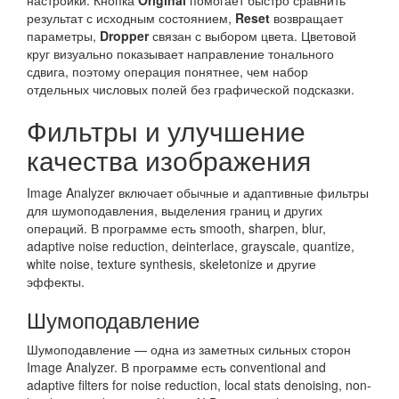
настройки. Кнопка
Original
помогает быстро сравнить
результат с исходным состоянием,
Reset
возвращает
параметры,
Dropper
связан с выбором цвета. Цветовой
круг визуально показывает направление тонального
сдвига, поэтому операция понятнее, чем набор
отдельных числовых полей без графической подсказки.
Фильтры и улучшение
качества изображения
Image Analyzer включает обычные и адаптивные фильтры
для шумоподавления, выделения границ и других
операций. В программе есть smooth, sharpen, blur,
adaptive noise reduction, deinterlace, grayscale, quantize,
white noise, texture synthesis, skeletonize и другие
эффекты.
Шумоподавление
Шумоподавление — одна из заметных сильных сторон
Image Analyzer. В программе есть conventional and
adaptive filters for noise reduction, local stats denoising, non-