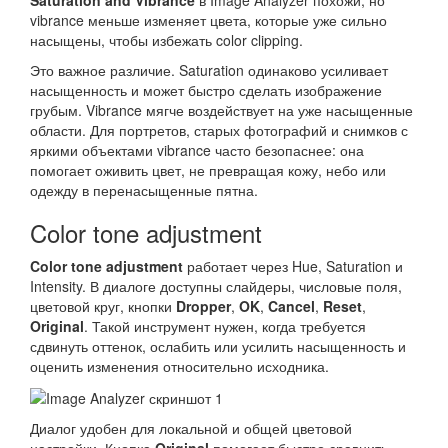
Saturation and Vibrance
в Image Analyzer похожи, но
vibrance меньше изменяет цвета, которые уже сильно
насыщены, чтобы избежать color clipping.
Это важное различие. Saturation одинаково усиливает
насыщенность и может быстро сделать изображение
грубым. Vibrance мягче воздействует на уже насыщенные
области. Для портретов, старых фотографий и снимков с
яркими объектами vibrance часто безопаснее: она
помогает оживить цвет, не превращая кожу, небо или
одежду в перенасыщенные пятна.
Color tone adjustment
Color tone adjustment
работает через Hue, Saturation и
Intensity. В диалоге доступны слайдеры, числовые поля,
цветовой круг, кнопки
Dropper
,
OK
,
Cancel
,
Reset
,
Original
. Такой инструмент нужен, когда требуется
сдвинуть оттенок, ослабить или усилить насыщенность и
оценить изменения относительно исходника.
Диалог удобен для локальной и общей цветовой