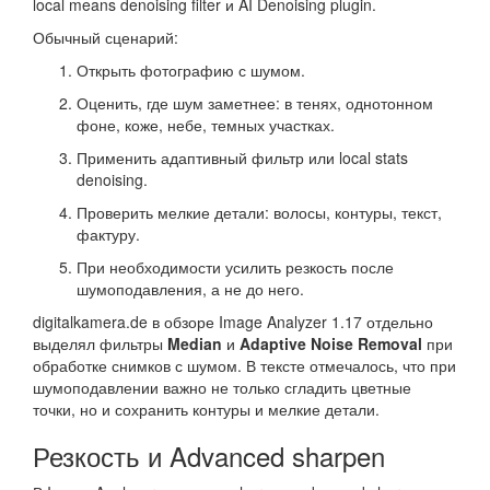
local means denoising filter и AI Denoising plugin.
Обычный сценарий:
Открыть фотографию с шумом.
Оценить, где шум заметнее: в тенях, однотонном
фоне, коже, небе, темных участках.
Применить адаптивный фильтр или local stats
denoising.
Проверить мелкие детали: волосы, контуры, текст,
фактуру.
При необходимости усилить резкость после
шумоподавления, а не до него.
digitalkamera.de в обзоре Image Analyzer 1.17 отдельно
выделял фильтры
Median
и
Adaptive Noise Removal
при
обработке снимков с шумом. В тексте отмечалось, что при
шумоподавлении важно не только сгладить цветные
точки, но и сохранить контуры и мелкие детали.
Резкость и Advanced sharpen