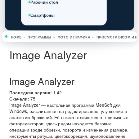
Рабочий стол
Смартфоны
HOME
»
ПРОГРАММЫ
»
ФОТО И ГРАФИКА
»
ПРОСМОТР DICOM И 
Вы здесь
Image Analyzer
Image Analyzer
Последняя версия:
1.42
Скачали:
75
Image Analyzer — настольная программа MeeSoft для
Windows, рассчитанная на редактирование, улучшение и
анализ изображений. Её логика отличается от привычных
фоторедакторов: здесь рядом находятся базовые
операции вроде обрезки, поворота и изменения размера,
инструменты ретуши, цветокоррекция, шумоподавление,