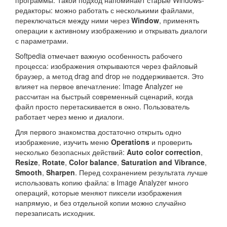
программы. Такой подход напоминает старые Windows-
редакторы: можно работать с несколькими файлами,
переключаться между ними через
Window
, применять
операции к активному изображению и открывать диалоги
с параметрами.
Softpedia отмечает важную особенность рабочего
процесса: изображения открываются через файловый
браузер, а метод drag and drop не поддерживается. Это
влияет на первое впечатление: Image Analyzer не
рассчитан на быстрый современный сценарий, когда
файл просто перетаскивается в окно. Пользователь
работает через меню и диалоги.
Для первого знакомства достаточно открыть одно
изображение, изучить меню
Operations
и проверить
несколько безопасных действий:
Auto color correction
,
Resize
,
Rotate
,
Color balance
,
Saturation and Vibrance
,
Smooth
,
Sharpen
. Перед сохранением результата лучше
использовать копию файла: в Image Analyzer много
операций, которые меняют пиксели изображения
напрямую, и без отдельной копии можно случайно
перезаписать исходник.