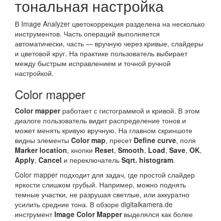
тональная настройка
В Image Analyzer цветокоррекция разделена на несколько
инструментов. Часть операций выполняется
автоматически, часть — вручную через кривые, слайдеры
и цветовой круг. На практике пользователь выбирает
между быстрым исправлением и точной ручной
настройкой.
Color mapper
Color mapper
работает с гистограммой и кривой. В этом
диалоге пользователь видит распределение тонов и
может менять кривую вручную. На главном скриншоте
видны элементы
Color map
, пресет
Define curve
, поля
Marker location
, кнопки
Reset
,
Smooth
,
Load
,
Save
,
OK
,
Apply
,
Cancel
и переключатель
Sqrt. histogram
.
Color mapper подходит для задач, где простой слайдер
яркости слишком грубый. Например, можно поднять
темные участки, не разрушая светлые, или аккуратно
усилить средние тона. В обзоре digitalkamera.de
инструмент
Image Color Mapper
выделялся как более