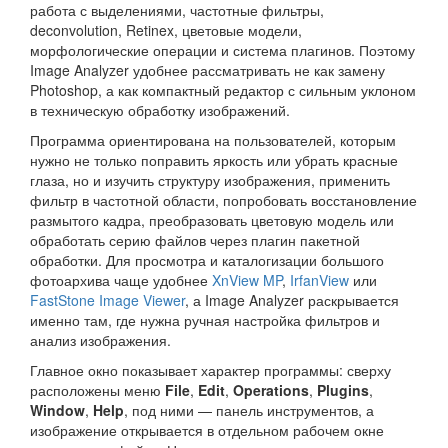
работа с выделениями, частотные фильтры,
deconvolution, Retinex, цветовые модели,
морфологические операции и система плагинов. Поэтому
Image Analyzer удобнее рассматривать не как замену
Photoshop, а как компактный редактор с сильным уклоном
в техническую обработку изображений.
Программа ориентирована на пользователей, которым
нужно не только поправить яркость или убрать красные
глаза, но и изучить структуру изображения, применить
фильтр в частотной области, попробовать восстановление
размытого кадра, преобразовать цветовую модель или
обработать серию файлов через плагин пакетной
обработки. Для просмотра и каталогизации большого
фотоархива чаще удобнее
XnView MP
,
IrfanView
или
FastStone Image Viewer
, а Image Analyzer раскрывается
именно там, где нужна ручная настройка фильтров и
анализ изображения.
Главное окно показывает характер программы: сверху
расположены меню
File
,
Edit
,
Operations
,
Plugins
,
Window
,
Help
, под ними — панель инструментов, а
изображение открывается в отдельном рабочем окне