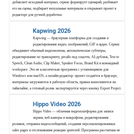
добавляет исходный материал, сервис формирует сценарий, разбивает
его на сцены, подбирает визуальные материалы и открывает проект в
редакторе для ручной доработки.
Kapwing 2026
Kapwing — браузерная платформа для создания и
редактирования видео, изображений, GIF и аудио. Сервис
объединяет обычный видеомонтаж, автоматические субтитры,
редактирование по транскрипту, ресайз под соцсети, AI-дубляж, Text to
Speech, Clean Audio, Clip Maker, Speaker Focus, Brand Kit и командный
workspace. Это не классическая программа с установщиком для
Windows или macOS, а онлайн-редактор: проект создаётся в браузере,
материалы загружаются в рабочую область, правки выполняются на
таймлайне, а готовый ролик экспортируется через кнопку Export Project.
Hippo Video 2026
Hippo Video — облачная видеоплатформа для записи
экрана, веб-камеры и микрофона, редактирования
роликов, отправки видеосообщений, создания персонализированных
sales pages и отслеживания реакции зрителей. Программа рассчитана не