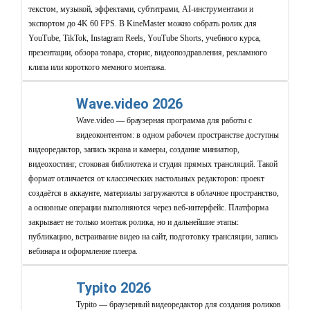
текстом, музыкой, эффектами, субтитрами, AI-инструментами и
экспортом до 4K 60 FPS. В KineMaster можно собрать ролик для
YouTube, TikTok, Instagram Reels, YouTube Shorts, учебного курса,
презентации, обзора товара, сторис, видеопоздравления, рекламного
клипа или короткого мемного монтажа.
Wave.video 2026
Wave.video — браузерная программа для работы с
видеоконтентом: в одном рабочем пространстве доступны
видеоредактор, запись экрана и камеры, создание миниатюр,
видеохостинг, стоковая библиотека и студия прямых трансляций. Такой
формат отличается от классических настольных редакторов: проект
создаётся в аккаунте, материалы загружаются в облачное пространство,
а основные операции выполняются через веб-интерфейс. Платформа
закрывает не только монтаж ролика, но и дальнейшие этапы:
публикацию, встраивание видео на сайт, подготовку трансляции, запись
вебинара и оформление плеера.
Typito 2026
Typito — браузерный видеоредактор для создания роликов