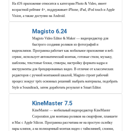
На iOS приложение относится к категории Photo & Video, имеет
возрастной рейтинг 4+, поддерживает iPhone, iPad, iPod touch и Apple
Vision, а также доступно на Android.
Magisto 6.24
Magisto Video Editor & Maker — видеоредактор для
быстрого создания роликов из фотографий и
видеоклипов. Программа работает как мобильное приложение и веб-
сервис, использует автоматический монтаж, готовые стили, музыку,
шаблоны, текстовые блоки, стикеры, настройку формата кадра и
инструменты для брендированных видео. В отличие от классических
редакторов с ручной монтажной шкалой, Magisto строит рабочий
процесс вокруг трёх основных решений: выбрать материалы, подобрать
Style и Soundtrack, затем доработать результат в Smart Editor.
KineMaster 7.5
KineMaster — мобильный видеоредактор KineMaster
Corporation для монтажа роликов на смартфоне, планшете
и Mac с Apple Silicon. Программа рассчитана не на простую склейку
пары клипов, а на полноценный монтаж видео с таймлинией, слоями,