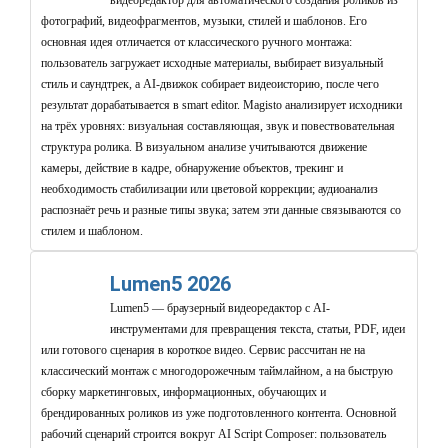
видеоредактор для автоматического создания роликов из
фотографий, видеофрагментов, музыки, стилей и шаблонов. Его
основная идея отличается от классического ручного монтажа:
пользователь загружает исходные материалы, выбирает визуальный
стиль и саундтрек, а AI-движок собирает видеоисторию, после чего
результат дорабатывается в smart editor. Magisto анализирует исходники
на трёх уровнях: визуальная составляющая, звук и повествовательная
структура ролика. В визуальном анализе учитываются движение
камеры, действие в кадре, обнаружение объектов, трекинг и
необходимость стабилизации или цветовой коррекции; аудиоанализ
распознаёт речь и разные типы звука; затем эти данные связываются со
стилем и шаблоном.
Lumen5 2026
Lumen5 — браузерный видеоредактор с AI-
инструментами для превращения текста, статьи, PDF, идеи
или готового сценария в короткое видео. Сервис рассчитан не на
классический монтаж с многодорожечным таймлайном, а на быструю
сборку маркетинговых, информационных, обучающих и
брендированных роликов из уже подготовленного контента. Основной
рабочий сценарий строится вокруг AI Script Composer: пользователь