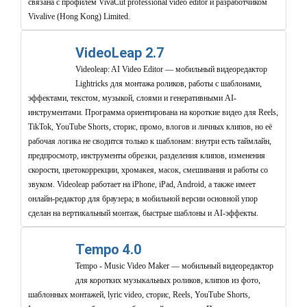
связана с профилем VivaCut professional video editor и разработчиком
Vivalive (Hong Kong) Limited.
VideoLeap 2.7
Videoleap: AI Video Editor — мобильный видеоредактор
Lightricks для монтажа роликов, работы с шаблонами,
эффектами, текстом, музыкой, слоями и генеративными AI-
инструментами. Программа ориентирована на короткие видео для Reels,
TikTok, YouTube Shorts, сторис, промо, влогов и личных клипов, но её
рабочая логика не сводится только к шаблонам: внутри есть таймлайн,
предпросмотр, инструменты обрезки, разделения клипов, изменения
скорости, цветокоррекции, хромакея, масок, смешивания и работы со
звуком. Videoleap работает на iPhone, iPad, Android, а также имеет
онлайн-редактор для браузера; в мобильной версии основной упор
сделан на вертикальный монтаж, быстрые шаблоны и AI-эффекты.
Tempo 4.0
Tempo - Music Video Maker — мобильный видеоредактор
для коротких музыкальных роликов, клипов из фото,
шаблонных монтажей, lyric video, сторис, Reels, YouTube Shorts,