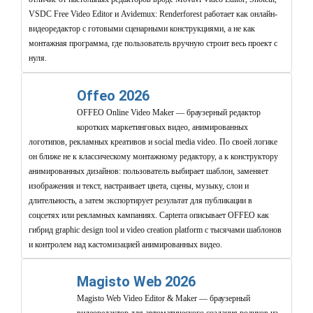
VSDC Free Video Editor и Avidemux: Renderforest работает как онлайн-
видеоредактор с готовыми сценарными конструкциями, а не как
монтажная программа, где пользователь вручную строит весь проект с
нуля.
Offeo 2026
OFFEO Online Video Maker — браузерный редактор
коротких маркетинговых видео, анимированных
логотипов, рекламных креативов и social media video. По своей логике
он ближе не к классическому монтажному редактору, а к конструктору
анимированных дизайнов: пользователь выбирает шаблон, заменяет
изображения и текст, настраивает цвета, сцены, музыку, слои и
длительность, а затем экспортирует результат для публикации в
соцсетях или рекламных кампаниях. Capterra описывает OFFEO как
гибрид graphic design tool и video creation platform с тысячами шаблонов
и контролем над кастомизацией анимированных видео.
Magisto Web 2026
Magisto Web Video Editor & Maker — браузерный