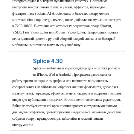
Instagram-видео и быстрых публикаций в соцсетях. Программа
построена вокруг готовых тем, музыки, эффектов, переходов,
фильтров, face stickers, AI Art Generator и базовых инструментов
монтажа: trim, crop, merge, reverse, rotate, добавления музыки и экспорта
в 720P/1080P. В отличие от настольных редакторов вроде Shotcut,
VSDC Free Video Editor или Movavi Video Editor, Tempo ориентирован
не на длинный проект с ручной сборкой каждой сцены, а на быстрый
мобильный монтаж по визуальному шаблону.
Splice 4.30
Splice — мобильный видеоредактор для монтажа роликов
на iPhone, iPad и Android. Программа рассчитана на
работу прямо на экране смартфона или планшета: пользователь
собирает клипы на таймлайне, обрезает лишние фрагменты, добавляет
музыку, текст, переходы, эффекты, меняет скорость и сохраняет готовое
видео для публикации в соцсетях. В отличие от настольных редакторов,
Splice не требует сложной организации проекта с отдельными окнами
для медиа, эффектов, цветокоррекции и аудиомикса: основные действия
собраны вокруг предпросмотра, таймлайна и нижней панели
инструментов.