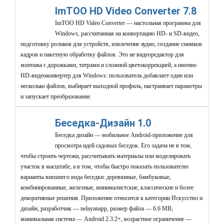
ImTOO HD Video Converter 7.8
ImTOO HD Video Converter — настольная программа для
Windows, рассчитанная на конвертацию HD- и SD-видео,
подготовку роликов для устройств, извлечение аудио, создание снимков
кадров и пакетную обработку файлов. Это не видеоредактор для
монтажа с дорожками, титрами и сложной цветокоррекцией, а именно
HD-видеоконвертер для Windows: пользователь добавляет один или
несколько файлов, выбирает выходной профиль, настраивает параметры
и запускает преобразование.
Беседка-Дизайн 1.0
Беседка дизайн — мобильное Android-приложение для
просмотра идей садовых беседок. Его задача не в том,
чтобы строить чертежи, рассчитывать материалы или моделировать
участок в масштабе, а в том, чтобы быстро показать пользователю
варианты внешнего вида беседки: деревянные, бамбуковые,
комбинированные, железные, минималистские, классические и более
декоративные решения. Приложение относится к категории Искусство и
дизайн, разработчик — nelayanapp, размер файла — 6.6 MB,
минимальная система — Android 2.3.2+, возрастное ограничение —