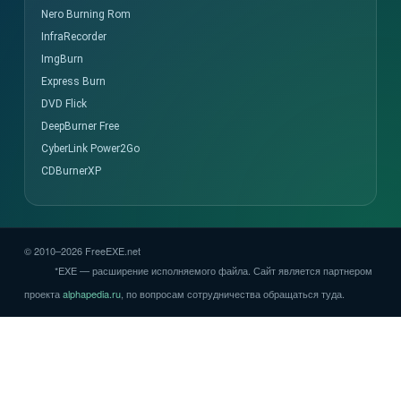
Nero Burning Rom
InfraRecorder
ImgBurn
Express Burn
DVD Flick
DeepBurner Free
CyberLink Power2Go
CDBurnerXP
© 2010–2026 FreeEXE.net
*EXE — расширение исполняемого файла. Сайт является партнером
проекта
alphapedia.ru
, по вопросам сотрудничества обращаться туда.