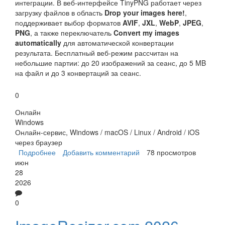
интеграции. В веб-интерфейсе TinyPNG работает через
загрузку файлов в область
Drop your images here!
,
поддерживает выбор форматов
AVIF
,
JXL
,
WebP
,
JPEG
,
PNG
, а также переключатель
Convert my images
automatically
для автоматической конвертации
результата. Бесплатный веб-режим рассчитан на
небольшие партии: до 20 изображений за сеанс, до 5 MB
на файл и до 3 конвертаций за сеанс.
0
Онлайн
Windows
Онлайн-сервис, Windows / macOS / Linux / Android / iOS
через браузер
Подробнее
о tinypng.com
Добавить комментарий
78 просмотров
июн
28
2026
0