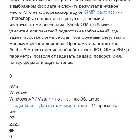
в выбранном формате и сложить результат в нужное
место. Это не фоторедактор в духе
GIMP
,
paint.net
или
Photoshop-альтернатива с ретушью, слоями и
инструментами рисования. Shrink O’Matic ближе к
утилитам для пакетной подготовки изображений, где
важны простая схема работы, повторяемый результат и
минимум ручных действий. Программа работает как
Adobe AIR-приложение и обрабатывает JPG, GIF и PNG, а
параметры позволяют задавать размер, поворот, имя,
папку, формат и водяной знак.
0
5Mb
Windows
Windows XP / Vista / 7 / 8 / 10, macOS, Linux
Подробнее
о Shrink O'Matic
Добавить комментарий
41 просмотр
июн
27
2026
0