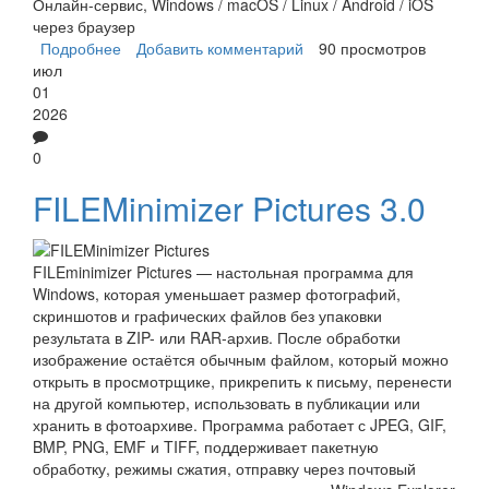
Онлайн-сервис, Windows / macOS / Linux / Android / iOS
через браузер
Подробнее
о imagecompressor.11zon
Добавить комментарий
90 просмотров
июл
01
2026
0
FILEMinimizer Pictures 3.0
FILEminimizer Pictures — настольная программа для
Windows, которая уменьшает размер фотографий,
скриншотов и графических файлов без упаковки
результата в ZIP- или RAR-архив. После обработки
изображение остаётся обычным файлом, который можно
открыть в просмотрщике, прикрепить к письму, перенести
на другой компьютер, использовать в публикации или
хранить в фотоархиве. Программа работает с JPEG, GIF,
BMP, PNG, EMF и TIFF, поддерживает пакетную
обработку, режимы сжатия, отправку через почтовый