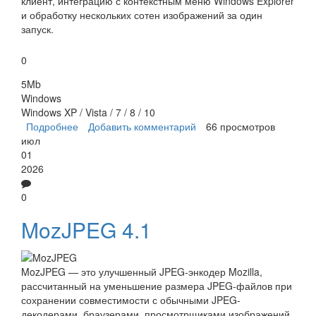
клиент, интеграцию с контекстным меню Windows Explorer
и обработку нескольких сотен изображений за один
запуск.
0
5Mb
Windows
Windows XP / Vista / 7 / 8 / 10
Подробнее
о FILEMinimizer Pictures
Добавить комментарий
66 просмотров
июл
01
2026
0
MozJPEG 4.1
MozJPEG — это улучшенный JPEG-энкодер Mozilla,
рассчитанный на уменьшение размера JPEG-файлов при
сохранении совместимости с обычными JPEG-
декодерами, браузерами, просмотрщиками изображений