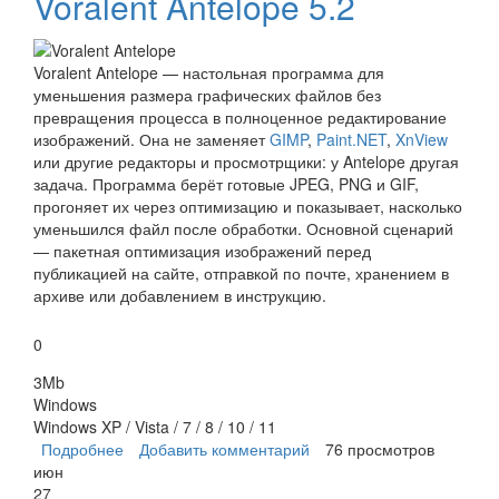
Voralent Antelope 5.2
Voralent Antelope — настольная программа для
уменьшения размера графических файлов без
превращения процесса в полноценное редактирование
изображений. Она не заменяет
GIMP
,
Paint.NET
,
XnView
или другие редакторы и просмотрщики: у Antelope другая
задача. Программа берёт готовые JPEG, PNG и GIF,
прогоняет их через оптимизацию и показывает, насколько
уменьшился файл после обработки. Основной сценарий
— пакетная оптимизация изображений перед
публикацией на сайте, отправкой по почте, хранением в
архиве или добавлением в инструкцию.
0
3Mb
Windows
Windows XP / Vista / 7 / 8 / 10 / 11
Подробнее
о Voralent Antelope
Добавить комментарий
76 просмотров
июн
27