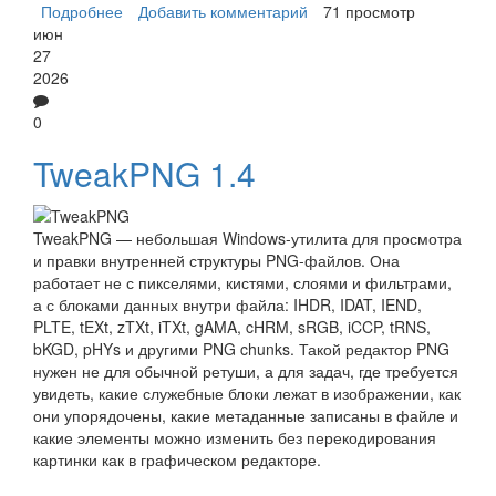
Подробнее
о VJC
Добавить комментарий
71 просмотр
июн
27
2026
0
TweakPNG 1.4
TweakPNG — небольшая Windows-утилита для просмотра
и правки внутренней структуры PNG-файлов. Она
работает не с пикселями, кистями, слоями и фильтрами,
а с блоками данных внутри файла: IHDR, IDAT, IEND,
PLTE, tEXt, zTXt, iTXt, gAMA, cHRM, sRGB, iCCP, tRNS,
bKGD, pHYs и другими PNG chunks. Такой редактор PNG
нужен не для обычной ретуши, а для задач, где требуется
увидеть, какие служебные блоки лежат в изображении, как
они упорядочены, какие метаданные записаны в файле и
какие элементы можно изменить без перекодирования
картинки как в графическом редакторе.