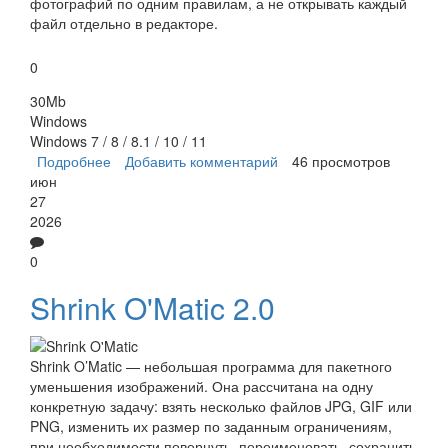
фотографий по одним правилам, а не открывать каждый
файл отдельно в редакторе.
0
30Mb
Windows
Windows 7 / 8 / 8.1 / 10 / 11
Подробнее
о Batch Picture Resizer
Добавить комментарий
46 просмотров
июн
27
2026
0
Shrink O'Matic 2.0
Shrink O’Matic — небольшая программа для пакетного
уменьшения изображений. Она рассчитана на одну
конкретную задачу: взять несколько файлов JPG, GIF или
PNG, изменить их размер по заданным ограничениям,
при необходимости повернуть, переименовать, сохранить