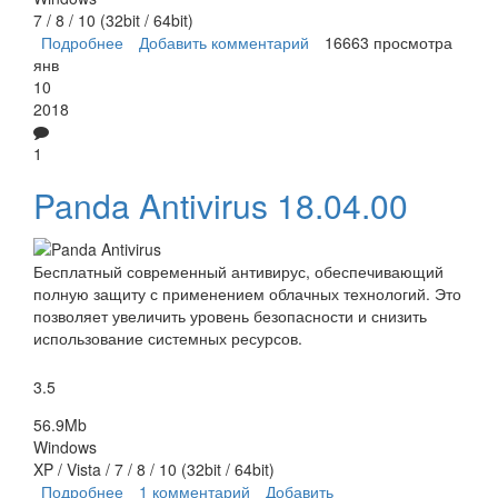
7 / 8 / 10 (32bit / 64bit)
Подробнее
о Avira Free Antivirus
Добавить комментарий
16663 просмотра
янв
10
2018
1
Panda Antivirus 18.04.00
Бесплатный современный антивирус, обеспечивающий
полную защиту с применением облачных технологий. Это
позволяет увеличить уровень безопасности и снизить
использование системных ресурсов.
3.5
56.9Mb
Windows
XP / Vista / 7 / 8 / 10 (32bit / 64bit)
Подробнее
о Panda Antivirus
1 комментарий
Добавить