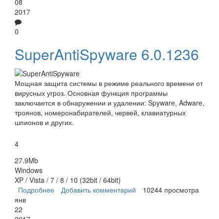
08
2017
0
SuperAntiSpyware 6.0.1236
Мощная защита системы в режиме реального времени от
вирусных угроз. Основная функция программы
заключается в обнаружении и удалении: Spyware, Adware,
троянов, номеронабирателей, червей, клавиатурных
шпионов и других.
4
27.9Mb
Windows
XP / Vista / 7 / 8 / 10 (32bit / 64bit)
Подробнее
о SuperAntiSpyware
Добавить комментарий
10244 просмотра
янв
22
2017