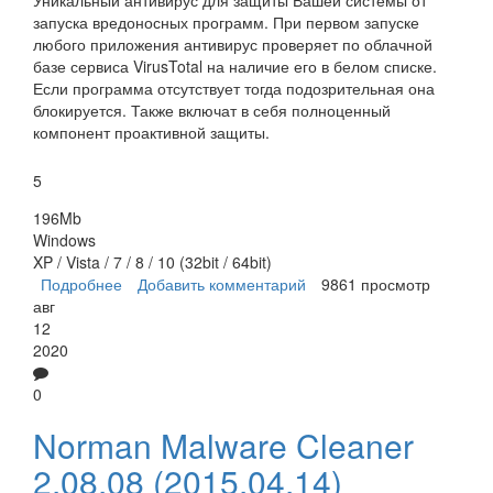
запуска вредоносных программ. При первом запуске
любого приложения антивирус проверяет по облачной
базе сервиса VirusTotal на наличие его в белом списке.
Если программа отсутствует тогда подозрительная она
блокируется. Также включат в себя полноценный
компонент проактивной защиты.
5
196Mb
Windows
XP / Vista / 7 / 8 / 10 (32bit / 64bit)
Подробнее
о SecureAPlus Freemium
Добавить комментарий
9861 просмотр
авг
12
2020
0
Norman Malware Cleaner
2.08.08 (2015.04.14)