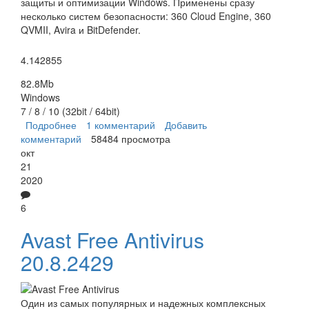
защиты и оптимизации Windows. Применены сразу
несколько систем безопасности: 360 Cloud Engine, 360
QVMII, Avira и BitDefender.
4.142855
82.8Mb
Windows
7 / 8 / 10 (32bit / 64bit)
Подробнее
о 360 Total Security
1 комментарий
Добавить
комментарий
58484 просмотра
окт
21
2020
6
Avast Free Antivirus
20.8.2429
Один из самых популярных и надежных комплексных