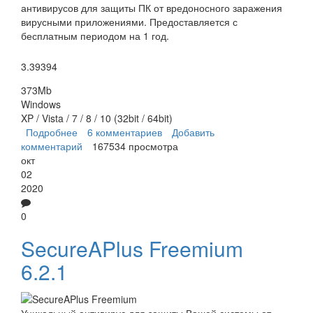
антивирусов для защиты ПК от вредоносного заражения
вирусными приложениями. Предоставляется с
бесплатным периодом на 1 год.
3.39394
373Mb
Windows
XP / Vista / 7 / 8 / 10 (32bit / 64bit)
Подробнее
о Avast Free Antivirus
6 комментариев
Добавить
комментарий
167534 просмотра
окт
02
2020
0
SecureAPlus Freemium
6.2.1
Уникальный антивирус для защиты Вашей системы от