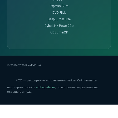
Express Burn
DVD Flick
DeepBurner Free
CyberLink Power2Go
CDBurnerXP
© 2010–2026 FreeEXE.net
*EXE — расширение исполняемого файла. Сайт является
партнером проекта
alphapedia.ru
, по вопросам сотрудничества
обращаться туда.