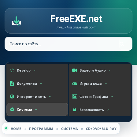
FreeEXE.net
ЛУЧШИЙ БЕСПЛАТНЫЙ СОФТ
Develop
Видео и Аудио
Документы
Игры и коды
Интернет и сеть
Фото и Графика
Система
Безопасность
HOME
»
ПРОГРАММЫ
»
СИСТЕМА
»
CD/DVD/BLU-RAY
Вы здесь