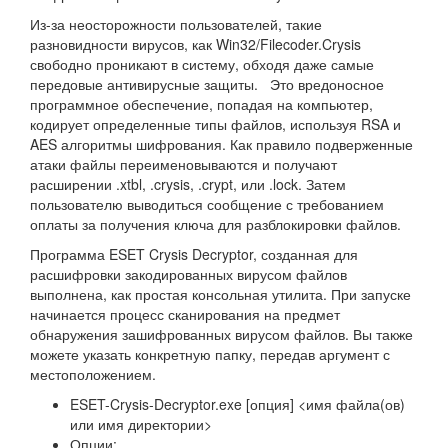
Из-за неосторожности пользователей, такие
разновидности вирусов, как Win32/Filecoder.Crysis
свободно проникают в систему, обходя даже самые
передовые антивирусные защиты. Это вредоносное
программное обеспечение, попадая на компьютер,
кодирует определенные типы файлов, используя RSA и
AES алгоритмы шифрования. Как правило подверженные
атаки файлы переименовываются и получают
расширении .xtbl, .crysis, .crypt, или .lock. Затем
пользователю выводиться сообщение с требованием
оплаты за получения ключа для разблокировки файлов.
Программа ESET Crysis Decryptor, созданная для
расшифровки закодированных вирусом файлов
выполнена, как простая консольная утилита. При запуске
начинается процесс сканирования на предмет
обнаружения зашифрованных вирусом файлов. Вы также
можете указать конкретную папку, передав аргумент с
местоположением.
ESET-Crysis-Decryptor.exe [опция] <имя файла(ов)
или имя директории>
Опции: