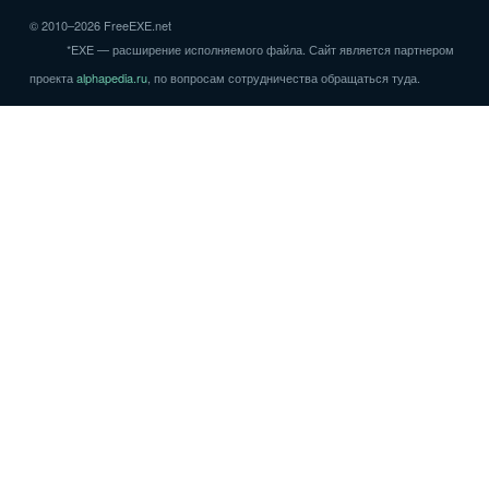
© 2010–2026 FreeEXE.net
*EXE — расширение исполняемого файла. Сайт является партнером
проекта
alphapedia.ru
, по вопросам сотрудничества обращаться туда.