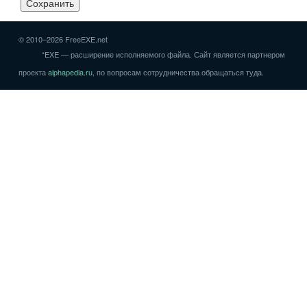
© 2010–2026 FreeEXE.net
*EXE — расширение исполняемого файла. Сайт является партнером
проекта
alphapedia.ru
, по вопросам сотрудничества обращаться туда.