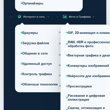
Органайзеры
Интернет и сеть
Фото и Графика
Браузеры
GIF, 2D-анимация и коми
RAW, HDR и профессиона
Загрузка файлов
обработка фото
Общение в сети
Векторная графика и диза
Удаленный доступ
Конвертеры изображений
Контроль трафика
Нейросети для изображен
Облачные технологии
Просмотрщики
Рисование и цифровая
иллюстрация
Сжатие, оптимизация и