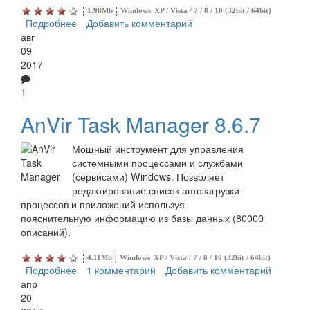
1.98Mb
Windows
XP / Vista / 7 / 8 / 10 (32bit / 64bit)
Подробнее
о Wise System Monitor
Добавить комментарий
авг
09
2017
1
AnVir Task Manager 8.6.7
Мощный инструмент для управления
системными процессами и службами
(сервисами) Windows. Позволяет
редактирование список автозагрузки
процессов и приложений используя
пояснительную информацию из базы данных (80000
описаний).
4.11Mb
Windows
XP / Vista / 7 / 8 / 10 (32bit / 64bit)
Подробнее
о AnVir Task Manager
1 комментарий
Добавить комментарий
апр
20