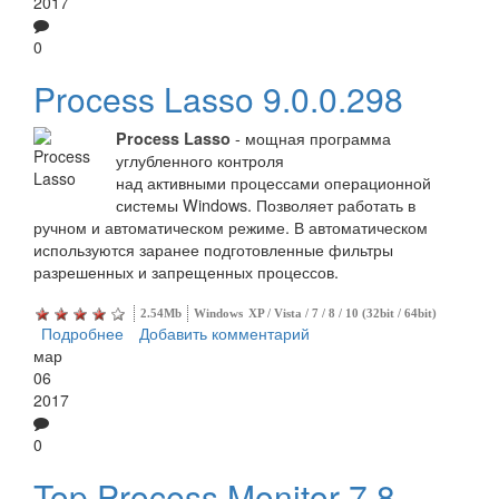
2017
0
Process Lasso 9.0.0.298
- мощная программа
Process Lasso
углубленного контроля
над активными процессами операционной
системы Windows. Позволяет работать в
ручном и автоматическом режиме. В автоматическом
используются заранее подготовленные фильтры
разрешенных и запрещенных процессов.
2.54Mb
Windows
XP / Vista / 7 / 8 / 10 (32bit / 64bit)
Подробнее
о Process Lasso
Добавить комментарий
мар
06
2017
0
Top Process Monitor 7.8