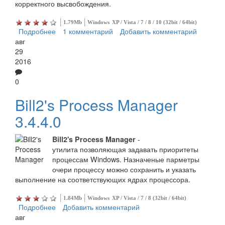
корректного высвобождения.
1.79Mb
Windows
XP / Vista / 7 / 8 / 10 (32bit / 64bit)
Подробнее
о Process Explorer
1 комментарий
Добавить комментарий
авг
29
2016
0
Bill2's Process Manager
3.4.4.0
-
Bill2's Process Manager
утилита позволяющая задавать приоритеты
процессам Windows. Назначеные парметры
очери процессу можно сохранить и указать
выполнение на соответствующих ядрах процессора.
1.84Mb
Windows
XP / Vista / 7 / 8 (32bit / 64bit)
Подробнее
о Bill2's Process Manager
Добавить комментарий
авг