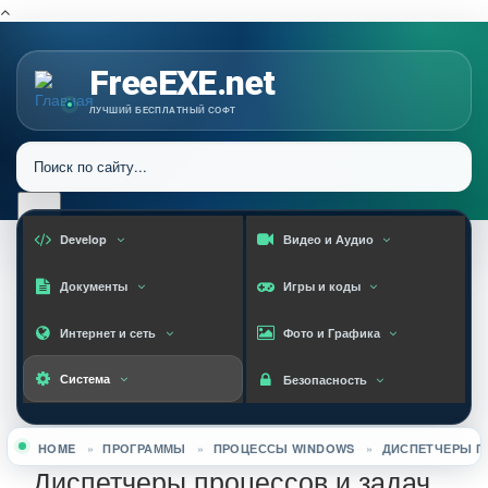
FreeEXE.net
ЛУЧШИЙ БЕСПЛАТНЫЙ СОФТ
Develop
Видео и Аудио
Документы
Игры и коды
Интернет и сеть
Фото и Графика
Система
Безопасность
HOME
»
ПРОГРАММЫ
»
ПРОЦЕССЫ WINDOWS
»
ДИСПЕТЧЕРЫ П
Вы здесь
Диспетчеры процессов и задач