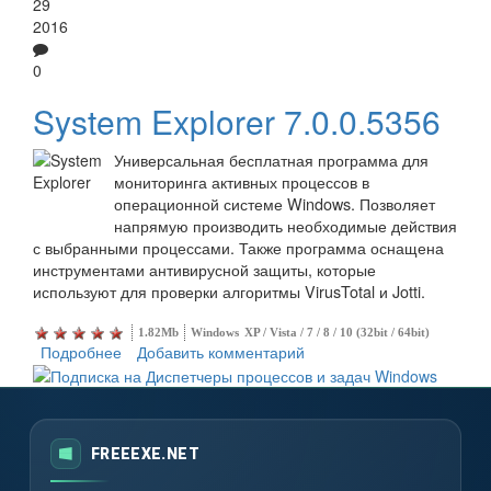
29
2016
0
System Explorer 7.0.0.5356
Универсальная бесплатная программа для
мониторинга активных процессов в
операционной системе Windows. Позволяет
напрямую производить необходимые действия
с выбранными процессами. Также программа оснащена
инструментами антивирусной защиты, которые
используют для проверки алгоритмы VirusTotal и Jotti.
1.82Mb
Windows
XP / Vista / 7 / 8 / 10 (32bit / 64bit)
Подробнее
о System Explorer
Добавить комментарий
FREEEXE.NET