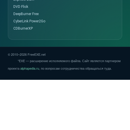
DVD Flick
DeepBurner Free
CyberLink Power2Go
CDBurnerXP
© 2010–2026 FreeEXE.net
*EXE — расширение исполняемого файла. Сайт является партнером
проекта
alphapedia.ru
, по вопросам сотрудничества обращаться туда.