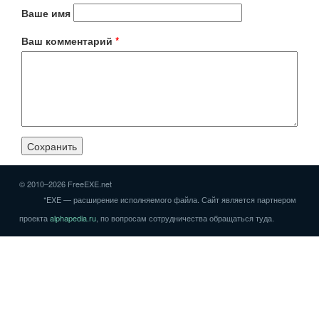
Ваше имя
Ваш комментарий
*
© 2010–2026 FreeEXE.net
*EXE — расширение исполняемого файла. Сайт является партнером
проекта
alphapedia.ru
, по вопросам сотрудничества обращаться туда.