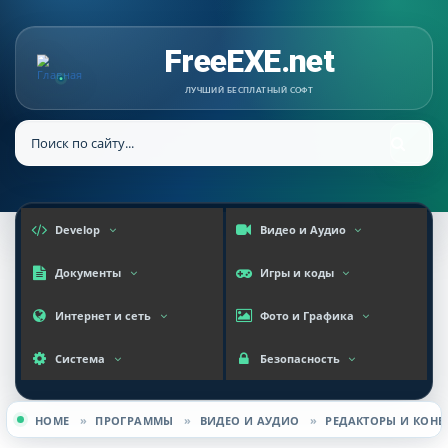
FreeEXE.net
ЛУЧШИЙ БЕСПЛАТНЫЙ СОФТ
Develop
Видео и Аудио
Документы
Игры и коды
Интернет и сеть
Фото и Графика
Система
Безопасность
HOME
»
ПРОГРАММЫ
»
ВИДЕО И АУДИО
»
РЕДАКТОРЫ И КОНВ
Вы здесь