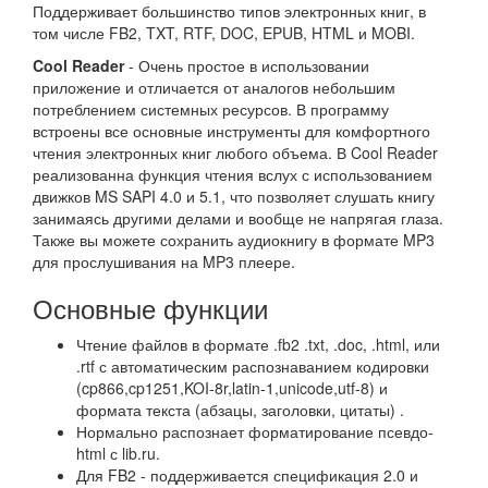
Поддерживает большинство типов электронных книг, в
том числе FB2, TXT, RTF, DOC, EPUB, HTML и MOBI.
Cool Reader
- Очень простое в использовании
приложение и отличается от аналогов небольшим
потреблением системных ресурсов. В программу
встроены все основные инструменты для комфортного
чтения электронных книг любого объема. В Cool Reader
реализованна функция чтения вслух с использованием
движков MS SAPI 4.0 и 5.1, что позволяет слушать книгу
занимаясь другими делами и вообще не напрягая глаза.
Также вы можете сохранить аудиокнигу в формате MP3
для прослушивания на MP3 плеере.
Основные функции
Чтение файлов в формате .fb2 .txt, .doc, .html, или
.rtf с автоматическим распознаванием кодировки
(cp866,cp1251,KOI-8r,latin-1,unicode,utf-8) и
формата текста (абзацы, заголовки, цитаты) .
Нормально распознает форматирование псевдо-
html с lib.ru.
Для FB2 - поддерживается спецификация 2.0 и