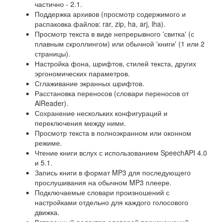
частично - 2.1.
Поддержка архивов (просмотр содержимого и
распаковка файлов: rar, zip, ha, arj, lha).
Просмотр текста в виде непрерывного 'свитка' (с
плавным скроллингом) или обычной 'книги' (1 или 2
страницы).
Настройка фона, шрифтов, стилей текста, других
эргономических параметров.
Сглаживание экранных шрифтов.
Расстановка переносов (словари переносов от
AlReader).
Сохранение нескольких конфигураций и
переключения между ними.
Просмотр текста в полноэкранном или оконном
режиме.
Чтение книги вслух с использованием SpeechAPI 4.0
и 5.1.
Запись книги в формат MP3 для последующего
прослушивания на обычном MP3 плеере.
Подключаемые словари произношений с
настройками отдельно для каждого голосового
движка.