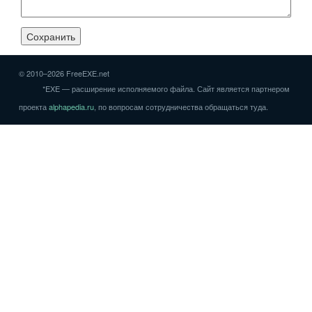
© 2010–2026 FreeEXE.net
*EXE — расширение исполняемого файла. Сайт является партнером
проекта
alphapedia.ru
, по вопросам сотрудничества обращаться туда.