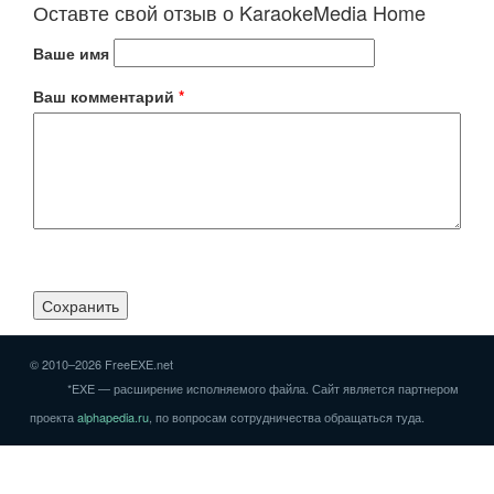
Оставте свой отзыв о KaraokeMedia Home
Ваше имя
Ваш комментарий
*
© 2010–2026 FreeEXE.net
*EXE — расширение исполняемого файла. Сайт является партнером
проекта
alphapedia.ru
, по вопросам сотрудничества обращаться туда.