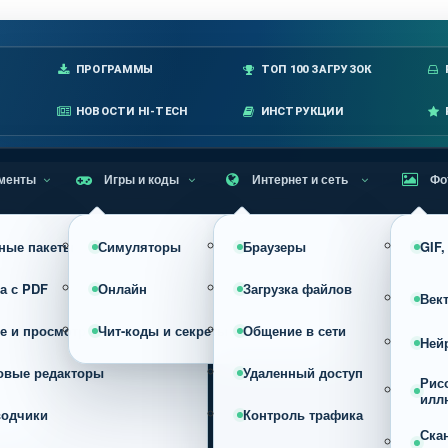
лавное меню
ПРОГРАММЫ
ТОП 100 ЗАГРУЗОК
НОВОСТИ HI-TECH
ИНСТРУКЦИИ
менты
Игры и коды
Интернет и сеть
Фо
ные пакеты
Симуляторы
Браузеры
GIF
а с PDF
Онлайн
Загрузка файлов
Век
е и просмотр
Чит-коды и секреты
Общение в сети
Ней
овые редакторы
Удаленный доступ
Рис
илл
водчики
Контроль трафика
Ска