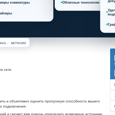
док
ажеры клавиатуры
Облачные технологии
Уда
найзеры
вод
Гра
ИКА
»
NETWORX
ть и объективно оценить пропускную способность вашего
го подключения.
ний и сможет вам помочь определить возможные источники