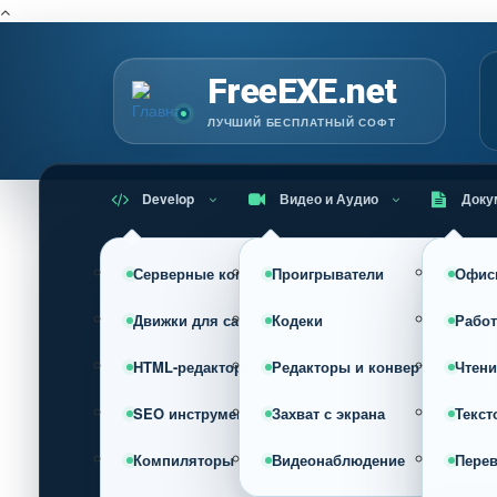
Г
FreeEXE.net
ЛУЧШИЙ БЕСПЛАТНЫЙ СОФТ
Develop
Видео и Аудио
Доку
Серверные компоненты
Проигрыватели
Офис
Движки для сайта (CMS)
Кодеки
Работ
HTML-редакторы
Редакторы и конвертеры
Чтени
SEO инструменты
Захват с экрана
Текст
Компиляторы
Видеонаблюдение
Пере