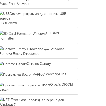
Avast Free Antivirus
USBDeview
SD Card
Formatter
Remove Empty Directories
Chrome Canary
SearchMyFiles
Orpalis DICOM
Viewer