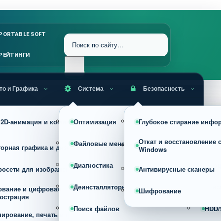
PORTABLE SOFT
РЕЙТИНГИ
то и Графика
Система
Безопасность
RAW, HDR и профессиональная
, 2D-анимация и комиксы
Оптимизация
Глубокое стирание инфо
Уста
обработка фото
Откат и восстановление 
Файловые менеджеры
Архи
торная графика и дизайн
Конвертеры изображений
Windows
Диагностика
Проц
росети для изображений
Просмотрщики
Антивирусные сканеры
Деинсталляторы
Реес
ование и цифровая
Сжатие, оптимизация и изменен
Шифрование
юстрация
размера изображений
Поиск файлов
HDD/
нирование, печать и фото на
Скриншотеры