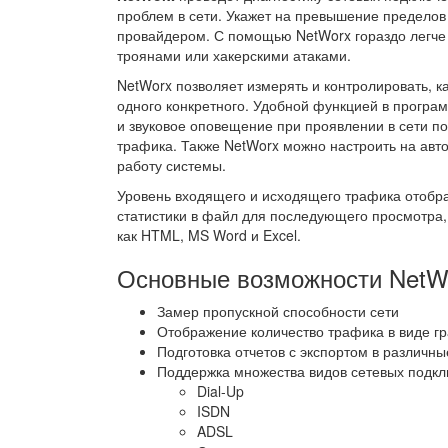
проблем в сети. Укажет на превышение предело
провайдером. С помощью NetWorx гораздо легче 
троянами или хакерскими атаками.
NetWorx позволяет измерять и контролировать, к
одного конкретного. Удобной функцией в програм
и звуковое оповещение при проявлении в сети п
трафика. Также NetWorx можно настроить на авт
работу системы.
Уровень входящего и исходящего трафика отобра
статистики в файл для последующего просмотра,
как HTML, MS Word и Excel.
Основные возможности NetWo
Замер пропускной способности сети
Отображение количество трафика в виде г
Подготовка отчетов с экспортом в различн
Поддержка множества видов сетевых подкл
Dial-Up
ISDN
ADSL