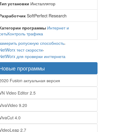
Тип установки
Инсталлятор
Разработчик
SoftPerfect Research
Категории программы
Интернет и
сеть
Контроль трафика
,
,
Новые программы
2020 Fusion актуальная версия
VN Video Editor 2.5
VivaVideo 9.20
VivaCut 4.0
VideoLeap 2.7