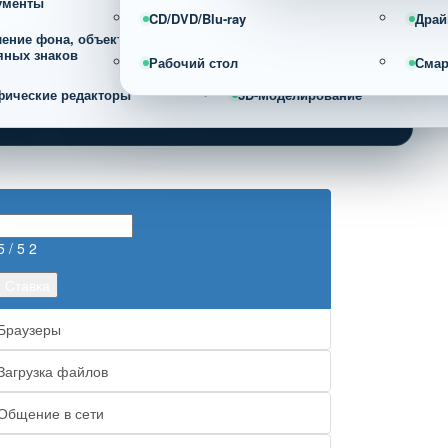
ументы
CD/DVD/Blu-ray
Драй
ление фона, объектов и
Фотоорганайзеры и каталогиза
яных знаков
фотографий
Рабочий стол
Сма
фические редакторы
3D-Моделирование
5
/ 5
2
Браузеры
Загрузка файлов
Общение в сети