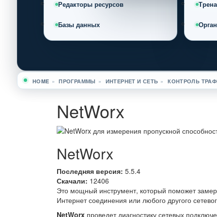
Редакторы ресурсов
Трен
Базы данных
Орга
HOME
»
ПРОГРАММЫ
»
ИНТЕРНЕТ И СЕТЬ
»
КОНТРОЛЬ ТРАФ
Вы здесь
NetWorx
NetWorx
Последняя версия:
5.5.4
Скачали:
12406
Это мощный инструмент, который поможет замери
Интернет соединения или любого другого сетево
NetWorx
проведет диагностику сетевых подключе