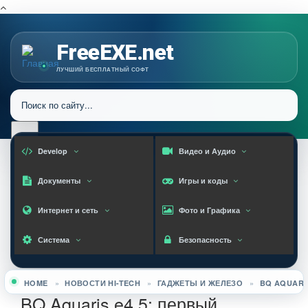
FreeEXE.net
ЛУЧШИЙ БЕСПЛАТНЫЙ СОФТ
Develop
Видео и Аудио
Документы
Игры и коды
Интернет и сеть
Фото и Графика
Система
Безопасность
HOME
»
НОВОСТИ HI-TECH
»
ГАДЖЕТЫ И ЖЕЛЕЗО
»
BQ AQUARI
Вы здесь
BQ Aquaris e4.5: первый