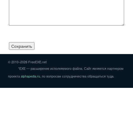
© 2010–2026 FreeEXE.net
*EXE — расширение исполняемого файла. Сайт является партнером
проекта
alphapedia.ru
, по вопросам сотрудничества обращаться туда.