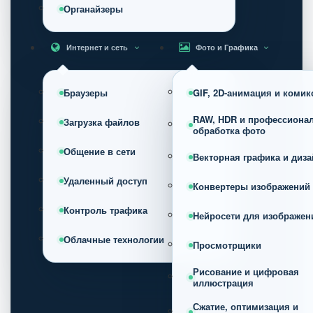
Органайзеры
Интернет и сеть
Фото и Графика
Браузеры
GIF, 2D-анимация и коми
RAW, HDR и профессиона
Загрузка файлов
обработка фото
Общение в сети
Векторная графика и диза
Удаленный доступ
Конвертеры изображений
Контроль трафика
Нейросети для изображен
Облачные технологии
Просмотрщики
Рисование и цифровая
иллюстрация
Сжатие, оптимизация и