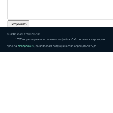
© 2010–2026 FreeEXE.net
*EXE — расширение исполняемого файла. Сайт является партнером
проекта
alphapedia.ru
, по вопросам сотрудничества обращаться туда.