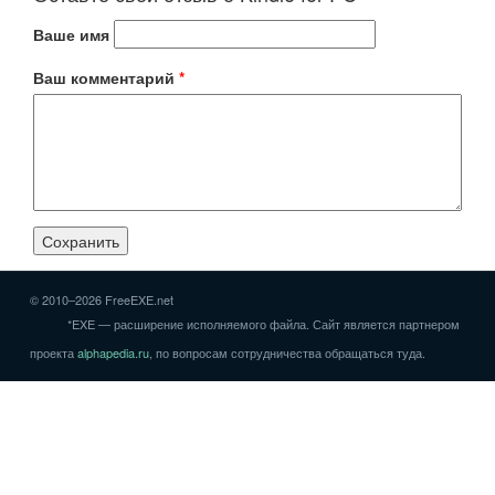
Ваше имя
Ваш комментарий
*
© 2010–2026 FreeEXE.net
*EXE — расширение исполняемого файла. Сайт является партнером
проекта
alphapedia.ru
, по вопросам сотрудничества обращаться туда.