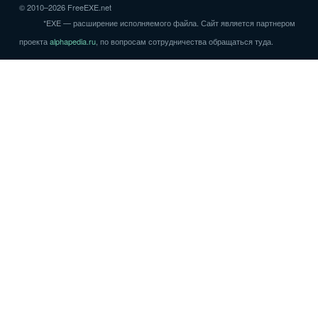
© 2010–2026 FreeEXE.net
*EXE — расширение исполняемого файла. Сайт является партнером
проекта
alphapedia.ru
, по вопросам сотрудничества обращаться туда.