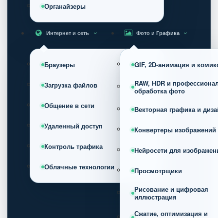
Органайзеры
Интернет и сеть
Фото и Графика
Браузеры
GIF, 2D-анимация и коми
RAW, HDR и профессиона
Загрузка файлов
обработка фото
Общение в сети
Векторная графика и диза
Удаленный доступ
Конвертеры изображений
Контроль трафика
Нейросети для изображен
Облачные технологии
Просмотрщики
Рисование и цифровая
иллюстрация
Сжатие, оптимизация и