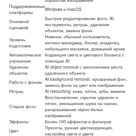
обработки изображений
Поддерживаемые
Windows и macOS
платформы
Быстрое редактирование фото, AI-
Основной
инструменты, ретушь, удаление
сценарий
объектов, замена фона
Новичок, обычный пользователь,
Уровень
контент-менеджер, блогер, владелец
подготовки
небольшого магазина, домашний архив
Автоматическое
Коррекция света и цветового баланса с
улучшение
помощью AI
Удаление
AI object removal с заполнением места
объектов
удалённого объекта
AI background removal, прозрачный фон,
Работа с фоном
замена фона на цвет или изображение
Ретушь
AI retouching: кожа, пятна, зубы, макияж
Восстановление, скрытие царапин и
пятен, уменьшение шума на сканах,
Старые фото
раскрашивание чёрно-белых
изображений
Эффекты
Более 100 эффектов и фильтров
Пресеты, ручная цветокоррекция,
Цвет
настройка света и цвета