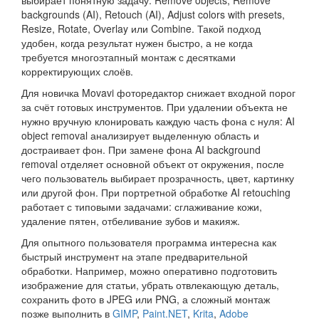
выбирает понятную задачу: Remove objects, Remove
backgrounds (AI), Retouch (AI), Adjust colors with presets,
Resize, Rotate, Overlay или Combine. Такой подход
удобен, когда результат нужен быстро, а не когда
требуется многоэтапный монтаж с десятками
корректирующих слоёв.
Для новичка Movavi фоторедактор снижает входной порог
за счёт готовых инструментов. При удалении объекта не
нужно вручную клонировать каждую часть фона с нуля: AI
object removal анализирует выделенную область и
достраивает фон. При замене фона AI background
removal отделяет основной объект от окружения, после
чего пользователь выбирает прозрачность, цвет, картинку
или другой фон. При портретной обработке AI retouching
работает с типовыми задачами: сглаживание кожи,
удаление пятен, отбеливание зубов и макияж.
Для опытного пользователя программа интересна как
быстрый инструмент на этапе предварительной
обработки. Например, можно оперативно подготовить
изображение для статьи, убрать отвлекающую деталь,
сохранить фото в JPEG или PNG, а сложный монтаж
позже выполнить в
GIMP
,
Paint.NET
,
Krita
,
Adobe