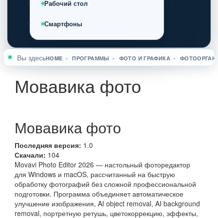
Рабочий стол
Смартфоны
Вы здесь
HOME
»
ПРОГРАММЫ
»
ФОТО И ГРАФИКА
»
ФОТООРГАН
Мовавика фото
Мовавика фото
Последняя версия:
1.0
Скачали:
104
Movavi Photo Editor 2026 — настольный фоторедактор
для Windows и macOS, рассчитанный на быструю
обработку фотографий без сложной профессиональной
подготовки. Программа объединяет автоматическое
улучшение изображения, AI object removal, AI background
removal, портретную ретушь, цветокоррекцию, эффекты,