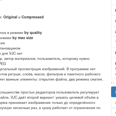
я:
Original
и
Compressed
унок в режиме
by quality
 режиме
by max size
сия
становщиком
 для VJC нет
ер, автор материалов, пользователь, которому нужно
PEG
версальный просмотрщик изображений. В программе нет
тов ретуши, слоёв, масок, фильтров и пакетного рабочего
няет важные элементы: открытие файла, два режима сжатия,
,
,
большинстве простых редакторов пользователь регулирует
айла. VJC даёт второй вариант: указать целевой объём в
форма принимает изображение только до определённого
ручную несколько раз, а сразу работает от ограничения по