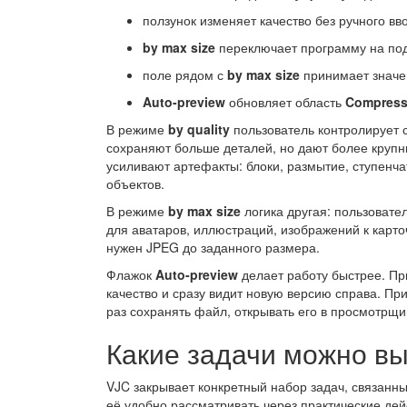
ползунок изменяет качество без ручного вв
by max size
переключает программу на под
поле рядом с
by max size
принимает значен
Auto-preview
обновляет область
Compres
В режиме
by quality
пользователь контролирует 
сохраняют больше деталей, но дают более крупн
усиливают артефакты: блоки, размытие, ступенча
объектов.
В режиме
by max size
логика другая: пользовател
для аватаров, иллюстраций, изображений к карто
нужен JPEG до заданного размера.
Флажок
Auto-preview
делает работу быстрее. Пр
качество и сразу видит новую версию справа. Пр
раз сохранять файл, открывать его в просмотрщи
Какие задачи можно в
VJC закрывает конкретный набор задач, связанн
её удобно рассматривать через практические дей