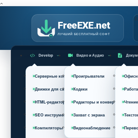
Г
FreeEXE.net
ЛУЧШИЙ БЕСПЛАТНЫЙ СОФТ
Develop
Видео и Аудио
Докум
Серверные компоненты
Проигрыватели
Офисн
Движки для сайта (CMS)
Кодеки
Работа
HTML-редакторы
Редакторы и конвертеры
Чтение
SEO инструменты
Захват с экрана
Тексто
Компиляторы
Видеонаблюдение
Перев