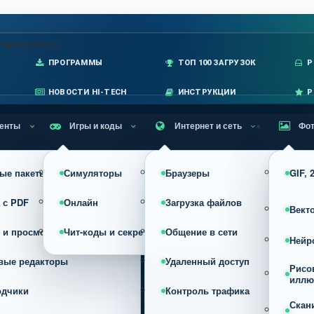
лавное меню
ПРОГРАММЫ
ТОП 100 ЗАГРУЗОК
P
НОВОСТИ HI-TECH
ИНСТРУКЦИИ
Р
енты
Игры и коды
Интернет и сеть
Фот
ые пакеты
Симуляторы
Браузеры
GIF,
 с PDF
Онлайн
Загрузка файлов
Вект
 и просмотр
Чит-коды и секреты
Общение в сети
Нейр
вые редакторы
Удаленный доступ
Рисо
иллю
одчики
Контроль трафика
Скан