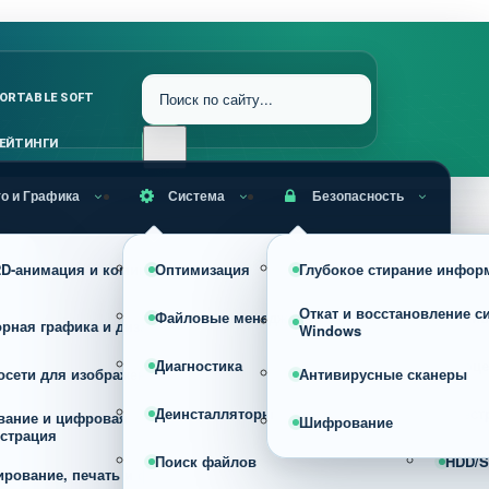
ORTABLE SOFT
ЕЙТИНГИ
о и Графика
Система
Безопасность
RAW, HDR и профессиональная
 2D-анимация и комиксы
Оптимизация
Глубокое стирание инфор
Устан
обработка фото
Откат и восстановление с
Файловые менеджеры
Архив
орная графика и дизайн
Конвертеры изображений
Windows
Диагностика
Проце
осети для изображений
Просмотрщики
Антивирусные сканеры
Деинсталляторы
Реест
вание и цифровая
Сжатие, оптимизация и изменени
Шифрование
страция
размера изображений
Поиск файлов
HDD/S
ирование, печать и фото на
Скриншотеры