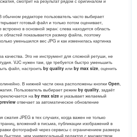
сжатия, смотрит на результат рядом с оригиналом и
В обычном редакторе пользователь часто выбирает
открывает готовый файл и только потом оценивает,
е встроено в основной экран: слева находится область
тих областей показывается размер файла, поэтому
колько уменьшился вес JPG и как изменилась картинка
а качества. Это не инструмент для сложной ретуши, не
тудия. VJC нужен там, где требуется быстро уменьшить
рыть файл, настроить
by quality
или
by max size
, оценить
олинейно. В нижней части окна расположены кнопки
Open
,
сжатия. Пользователь выбирает режим
by quality
, задаёт
переключается на
by max size
и указывает желаемый
preview
отвечает за автоматическое обновление
 сжатия JPEG в тех случаях, когда важен не только
-страниц, вложений в письма, публикации изображений в
правки фотографий через сервисы с ограничением размера
чу быстрее, чем универсальный редактор с множеством