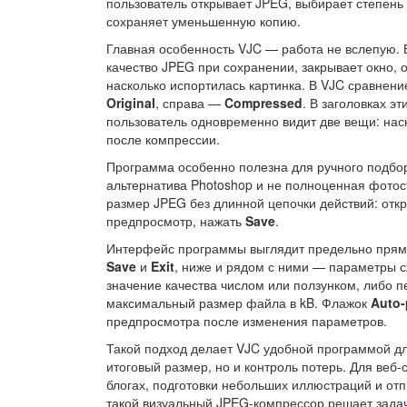
пользователь открывает JPEG, выбирает степень 
сохраняет уменьшенную копию.
Главная особенность VJC — работа не вслепую. 
качество JPEG при сохранении, закрывает окно, 
насколько испортилась картинка. В VJC сравнени
Original
, справа —
Compressed
. В заголовках э
пользователь одновременно видит две вещи: нас
после компрессии.
Программа особенно полезна для ручного подбор
альтернатива Photoshop и не полноценная фотос
размер JPEG без длинной цепочки действий: отк
предпросмотр, нажать
Save
.
Интерфейс программы выглядит предельно прям
Save
и
Exit
, ниже и рядом с ними — параметры 
значение качества числом или ползунком, либо 
максимальный размер файла в kB. Флажок
Auto-
предпросмотра после изменения параметров.
Такой подход делает VJC удобной программой для
итоговый размер, но и контроль потерь. Для веб
блогах, подготовки небольших иллюстраций и от
такой визуальный JPEG-компрессор решает зада