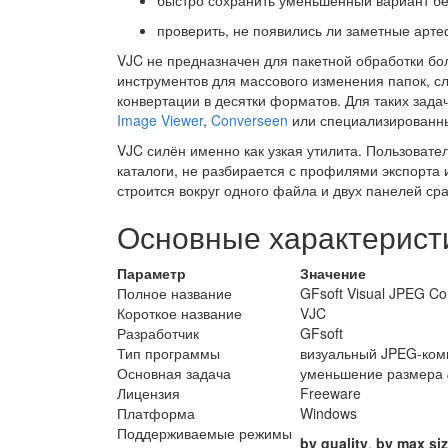
быстро сохранить уменьшенный вариант без
проверить, не появились ли заметные арт
VJC не предназначен для пакетной обработки бо
инструментов для массового изменения папок, с
конвертации в десятки форматов. Для таких зада
Image Viewer
,
Converseen
или специализированны
VJC силён именно как узкая утилита. Пользовате
каталоги, не разбирается с профилями экспорта 
строится вокруг одного файла и двух панелей ср
Основные характерист
Параметр
Значение
Полное название
GFsoft Visual JPEG C
Короткое название
VJC
Разработчик
GFsoft
Тип программы
визуальный JPEG-ком
Основная задача
уменьшение размера 
Лицензия
Freeware
Платформа
Windows
Поддерживаемые режимы
by quality
,
by max si