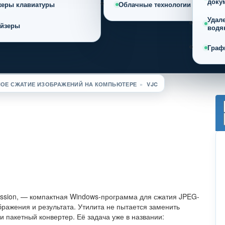
доку
жеры клавиатуры
Облачные технологии
Удал
айзеры
водя
Граф
НОЕ СЖАТИЕ ИЗОБРАЖЕНИЙ НА КОМПЬЮТЕРЕ
»
VJC
ession, — компактная Windows-программа для сжатия JPEG-
ражения и результата. Утилита не пытается заменить
 пакетный конвертер. Её задача уже в названии: