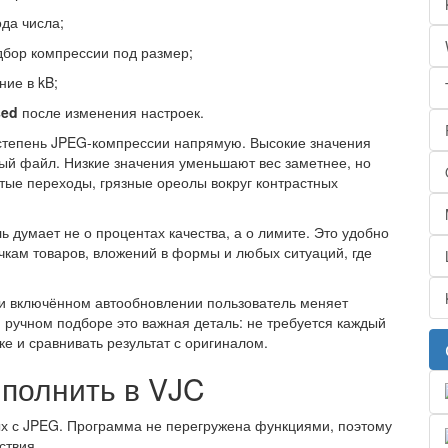
ода числа;
бор компрессии под размер;
ие в kB;
sed
после изменения настроек.
степень JPEG-компрессии напрямую. Высокие значения
ый файл. Низкие значения уменьшают вес заметнее, но
тые переходы, грязные ореолы вокруг контрастных
ь думает не о процентах качества, а о лимите. Это удобно
чкам товаров, вложений в формы и любых ситуаций, где
и включённом автообновлении пользователь меняет
и ручном подборе это важная деталь: не требуется каждый
ке и сравнивать результат с оригиналом.
ыполнить в VJC
ых с JPEG. Программа не перегружена функциями, поэтому
ствия.