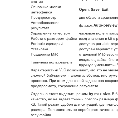
сжатия
Основные кнопки
Open
,
Save
,
Exit
интерфейса
Предпросмотр
две области сравнени
Автообновление
флажок
Auto-preview
результата
Управление качеством
числовое поле и полз
Работа с размером файла
ввод значения в kB в
Portable-сценарий
доступна portable-вер
Установка
доступен вариант с у
Поддержка Mac
отдельной Mac-версии
владелец сайта, блог
Типичный пользователь
вручную уменьшить J
Характеристики VJC показывают, что это не уни
сложной библиотеки, панели альбомов, инструмен
процесса. При этом для своей задачи она сохра
предпросмотр, сохранение результата.
Отдельно стоит выделить режим
by max size
. В 
качество, но не задаёт точный потолок размера ф
kB. Такой режим удобен для ситуаций, где плат
размера. Пользователь не перебирает качество в
весу файла.