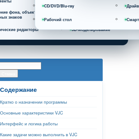
менты
CD/DVD/Blu-ray
Драйв
ение фона, объектов и
Фотоорганайзеры и каталогизац
ных знаков
фотографий
Рабочий стол
Смар
ические редакторы
3D-Моделирование
Содержание
Кратко о назначении программы
Основные характеристики VJC
Интерфейс и логика работы
Какие задачи можно выполнить в VJC