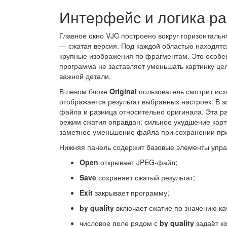
Интерфейс и логика р
Главное окно VJC построено вокруг горизонталь
— сжатая версия. Под каждой областью находятс
крупные изображения по фрагментам. Это особе
программа не заставляет уменьшать картинку цел
важной детали.
В левом блоке
Original
пользователь смотрит исх
отображается результат выбранных настроек. В з
файла и разница относительно оригинала. Эта р
режим сжатия оправдан: сильное ухудшение карт
заметное уменьшение файла при сохранении при
Нижняя панель содержит базовые элементы упра
Open
открывает JPEG-файл;
Save
сохраняет сжатый результат;
Exit
закрывает программу;
by quality
включает сжатие по значению ка
числовое поле рядом с
by quality
задаёт ко