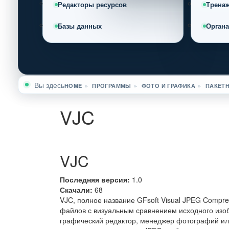
Редакторы ресурсов
Трена
Базы данных
Орган
Вы здесь
HOME
»
ПРОГРАММЫ
»
ФОТО И ГРАФИКА
»
ПАКЕТ
VJC
VJC
Последняя версия:
1.0
Скачали:
68
VJC, полное название GFsoft Visual JPEG Compr
файлов с визуальным сравнением исходного изоб
графический редактор, менеджер фотографий или