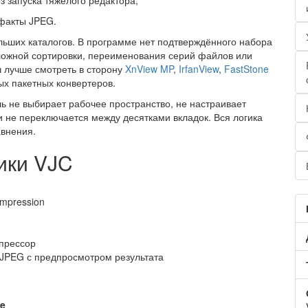
 запуска тяжёлого редактора;
ефакты JPEG.
льших каталогов. В программе нет подтверждённого набора
ложной сортировки, переименования серий файлов или
ч лучше смотреть в сторону
XnView MP
,
IrfanView
,
FastStone
х пакетных конвертеров.
ль не выбирает рабочее пространство, не настраивает
и не переключается между десятками вкладок. Вся логика
авнения.
ики VJC
ompression
прессор
JPEG с предпросмотром результата
ze