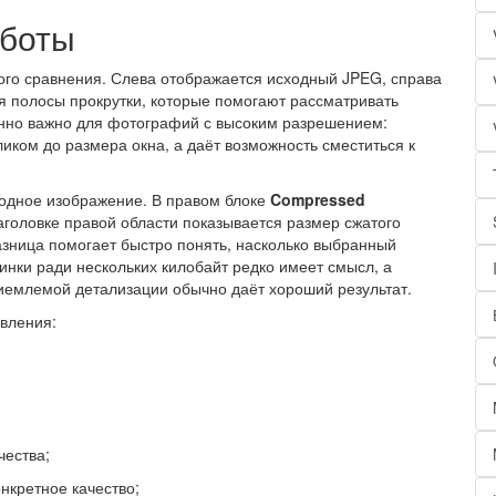
аботы
ного сравнения. Слева отображается исходный JPEG, справа
я полосы прокрутки, которые помогают рассматривать
нно важно для фотографий с высоким разрешением:
иком до размера окна, а даёт возможность сместиться к
одное изображение. В правом блоке
Compressed
аголовке правой области показывается размер сжатого
азница помогает быстро понять, насколько выбранный
инки ради нескольких килобайт редко имеет смысл, а
емлемой детализации обычно даёт хороший результат.
вления:
чества;
нкретное качество;