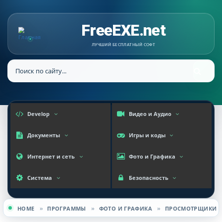
FreeEXE.net
ЛУЧШИЙ БЕСПЛАТНЫЙ СОФТ
Develop
Видео и Аудио
Документы
Игры и коды
Интернет и сеть
Фото и Графика
Система
Безопасность
HOME
»
ПРОГРАММЫ
»
ФОТО И ГРАФИКА
»
ПРОСМОТРЩИКИ
Вы здесь