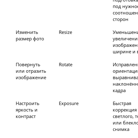
под нужно
соотношен
сторон
Изменить
Resize
Уменьшен
размер фото
увеличени
изображен
ширине и 
Повернуть
Rotate
Исправлен
или отразить
ориентаци
изображение
выравнив
наклонённ
кадра
Настроить
Exposure
Быстрая
яркость и
коррекция
контраст
светлого, 
или блекл
снимка