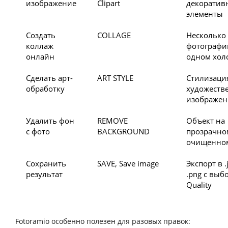
изображение
Clipart
декоратив
элементы
Создать
COLLAGE
Несколько
коллаж
фотографи
онлайн
одном хол
Сделать арт-
ART STYLE
Стилизаци
обработку
художеств
изображен
Удалить фон
REMOVE
Объект на
с фото
BACKGROUND
прозрачно
очищенно
Сохранить
SAVE, Save image
Экспорт в .
результат
.png с выб
Quality
Fotoramio особенно полезен для разовых правок: