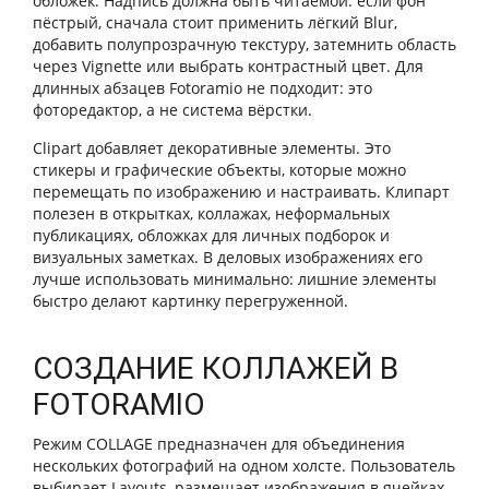
обложек. Надпись должна быть читаемой: если фон
пёстрый, сначала стоит применить лёгкий Blur,
добавить полупрозрачную текстуру, затемнить область
через Vignette или выбрать контрастный цвет. Для
длинных абзацев Fotoramio не подходит: это
фоторедактор, а не система вёрстки.
Clipart добавляет декоративные элементы. Это
стикеры и графические объекты, которые можно
перемещать по изображению и настраивать. Клипарт
полезен в открытках, коллажах, неформальных
публикациях, обложках для личных подборок и
визуальных заметках. В деловых изображениях его
лучше использовать минимально: лишние элементы
быстро делают картинку перегруженной.
СОЗДАНИЕ КОЛЛАЖЕЙ В
FOTORAMIO
Режим COLLAGE предназначен для объединения
нескольких фотографий на одном холсте. Пользователь
выбирает Layouts, размещает изображения в ячейках,