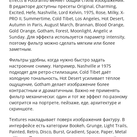
Effects в Fotoramio меняет общий стиль изображения.
В редакторе доступны пресеты Original, Charming,
Excited, Hefe, Nashville, Lord Kelvin, 1975, Rose, Milky, X-
PRO II, Summertime, Cold Tibet, Los Angeles, Hot Desert,
Autumn in Paris, August March, Brannan, Blood Orange,
Gold Orange, Gotham, Forest, Moonlight, Angelic и
Sunday. Для эффекта используется параметр intensity,
поэтому фильтр можно сделать мягким или более
заметным.
Фильтры удобны, когда нужно быстро задать
настроение снимку. Например, Nashville и 1975
подходят для ретро-стилизации, Cold Tibet даёт
холодную тональность, Hot Desert усиливает тёплое
ощущение, Gotham делает изображение более
контрастным и драматичным. Важно не применять
фильтр механически: один и тот же эффект по-разному
смотрится на портрете, пейзаже, еде, архитектуре и
скриншоте.
Textures накладывает поверх изображения фактуру. В
интерфейсе есть категории Bookeh, Grunge, Light Trails,
Painted, Retro, Disco, Burst, Gradient, Space, Paper, Metal