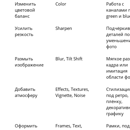
Изменить
Color
Работа с
цветовой
каналами r
баланс
green и blu
Усилить
Sharpen
Подчёркив
резкость
деталей по
уменьшен
фото
Размыть
Blur, Tilt Shift
Мягкое ра
изображение
кадра или
имитация
области фо
Добавить
Effects, Textures,
Стилизаци
атмосферу
Vignette, Noise
под ретро,
плёнку,
декоратив
графику
Оформить
Frames, Text,
Рамки, под