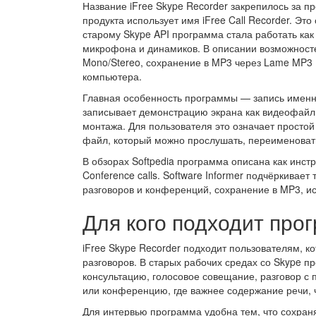
Название iFree Skype Recorder закрепилось за п
продукта использует имя iFree Call Recorder. Эт
старому Skype API программа стала работать как 
микрофона и динамиков. В описании возможностей
Mono/Stereo, сохранение в MP3 через Lame MP3 
компьютера.
Главная особенность программы — запись именно
записывает демонстрацию экрана как видеофайл 
монтажа. Для пользователя это означает простой
файл, который можно прослушать, переименовать,
В обзорах Softpedia программа описана как инст
Conference calls. Software Informer подчёркивае
разговоров и конференций, сохранение в MP3, ист
Для кого подходит про
iFree Skype Recorder подходит пользователям, к
разговоров. В старых рабочих средах со Skype п
консультацию, голосовое совещание, разговор с 
или конференцию, где важнее содержание речи, 
Для интервью программа удобна тем, что сохран