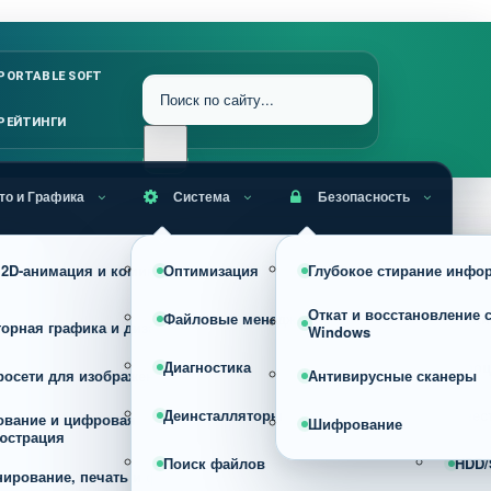
PORTABLE SOFT
РЕЙТИНГИ
то и Графика
Система
Безопасность
RAW, HDR и профессиональная
, 2D-анимация и комиксы
Оптимизация
Глубокое стирание инфо
Уста
обработка фото
Откат и восстановление 
Файловые менеджеры
Архи
торная графика и дизайн
Конвертеры изображений
Windows
Диагностика
Проц
росети для изображений
Просмотрщики
Антивирусные сканеры
Деинсталляторы
Реес
ование и цифровая
Сжатие, оптимизация и изменен
Шифрование
юстрация
размера изображений
Поиск файлов
HDD/
нирование, печать и фото на
Скриншотеры