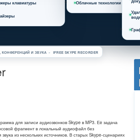
док
ажеры клавиатуры
Облачные технологии
Уда
найзеры
вод
Гра
 КОНФЕРЕНЦИЙ И ЗВУКА
»
IFREE SKYPE RECORDER
er
грамма для записи аудиозвонков Skype в MP3. Её задача
лосовой фрагмент в локальный аудиофайл без
 звука из нескольких источников. В старых Skype-сценариях