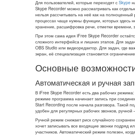
Для пользователей, которые переходят с
Skype
на
Skype Recorder можно рассматривать как отдель
нельзя рассчитывать на неё как на полноценный
процессах чаще нужны функции, которых здесь не
хранение, расшифровка речи, отметки времени, 
При этом сама идея iFree Skype Recorder остаётс
сложного интерфейса и лишних этапов. Для задач
OBS Studio или видеоредактор. Для задач, где в
экран, её специализация становится ограничение
Основные возможности 
Автоматическая и ручная зап
В iFree Skype Recorder есть два рабочих режима:
режиме программа начинает запись при соедине
Start Recording после начала разговора. Такой 
удобен для регулярных рабочих звонков, ручной
Ручной режим снижает риск случайного сохранен
хочет записывать все входящие звонки подряд и
участников. Автоматический режим полезен, когда