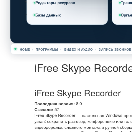
Редакторы ресурсов
Трен
Базы данных
Орга
HOME
»
ПРОГРАММЫ
»
ВИДЕО И АУДИО
»
ЗАПИСЬ ЗВОНКОВ,
Вы здесь
iFree Skype Record
iFree Skype Recorder
Последняя версия:
8.0
Скачали:
57
iFree Skype Recorder — настольная Windows-про
узкая: сохранить разговор, конференцию или го
видеодорожки, сложного монтажа и ручной сборки