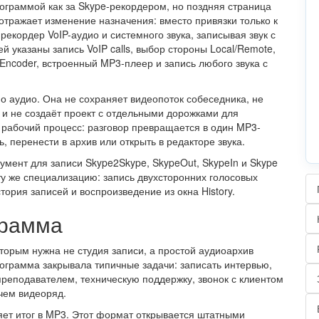
рограммой как за Skype-рекордером, но поздняя страница
о отражает изменение назначения: вместо привязки только к
рекордер VoIP-аудио и системного звука, записывая звук с
 указаны запись VoIP calls, выбор стороны Local/Remote,
Encoder, встроенный MP3-плеер и запись любого звука с
 аудио. Она не сохраняет видеопоток собеседника, не
и не создаёт проект с отдельными дорожками для
 рабочий процесс: разговор превращается в один MP3-
 перенести в архив или открыть в редакторе звука.
румент для записи Skype2Skype, SkypeOut, SkypeIn и Skype
т ту же специализацию: запись двухсторонних голосовых
ория записей и воспроизведение из окна History.
грамма
оторым нужна не студия записи, а простой аудиоархив
рограмма закрывала типичные задачи: записать интервью,
преподавателем, техническую поддержку, звонок с клиентом
чем видеоряд.
яет итог в MP3. Этот формат открывается штатными