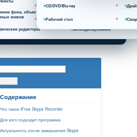
ументы
CD/DVD/Blu-ray
Драй
ление фона, объектов и
Фотоорганайзеры и каталогиза
яных знаков
фотографий
Рабочий стол
Сма
фические редакторы
3D-Моделирование
Содержание
Что такое iFree Skype Recorder
Для кого подходит программа
Актуальность после завершения Skype