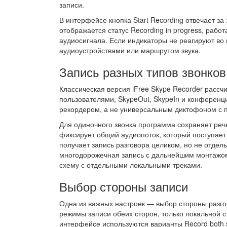
записи.
В интерфейсе кнопка Start Recording отвечает за 
отображается статус Recording in progress, рабо
аудиосигнала. Если индикаторы не реагируют во
аудиоустройствами или маршрутом звука.
Запись разных типов звонков
Классическая версия iFree Skype Recorder рассч
пользователями, SkypeOut, SkypeIn и конференц
рекордером, а не универсальным диктофоном с п
Для одиночного звонка программа сохраняет реч
фиксирует общий аудиопоток, который поступает
получает запись разговора целиком, но не отдел
многодорожечная запись с дальнейшим монтажом
схему с отдельными локальными треками.
Выбор стороны записи
Одна из важных настроек — выбор стороны разгово
режимы записи обеих сторон, только локальной 
интерфейсе используются варианты Record both sid