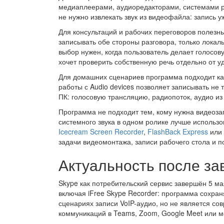
медиаплеерами, аудиоредакторами, системами р
не нужно извлекать звук из видеофайла: запись 
Для консультаций и рабочих переговоров полезны
записывать обе стороны разговора, только локал
выбор нужен, когда пользователь делает голосов
хочет проверить собственную речь отдельно от у
Для домашних сценариев программа подходит как
работы с Audio devices позволяет записывать не т
ПК: голосовую трансляцию, радиопоток, аудио и
Программа не подходит тем, кому нужна видеозап
системного звука в одном ролике лучше использо
Icecream Screen Recorder
,
FlashBack Express
или
задачи видеомонтажа, записи рабочего стола и п
Актуальность после з
Skype как потребительский сервис завершён 5 ма
включая iFree Skype Recorder: программа сохран
сценариях записи VoIP-аудио, но не является 
коммуникаций в Teams, Zoom, Google Meet или 