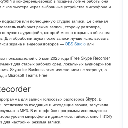
ypeIn и конференц-звонки; в поздней логике работы она
ка с компьютера через выбранные устройства микрофона и
 подкастов или полноценную студию записи. Её сильная
зователь выбирает режим записи, сторону разговора,
го получает аудиофайл, который можно открыть в обычном
в. Для обработки звука после записи лучше использовать
аписи экрана и видеоразговоров —
OBS Studio
или
х пользователей с 5 мая 2025 года iFree Skype Recorder
румент для старых рабочих сред, локальных аудиоархивов
dows. Skype for Business этим изменением не затронут, а
д в Microsoft Teams Free.
Recorder
 программа для записи голосовых разговоров Skype. В
e, отслеживала входящие и исходящие звонки, запускала
результат в MP3. В интерфейсе программы используются
аторы уровня микрофона и динамиков, таймер, окно History
ns для настройки режима записи.