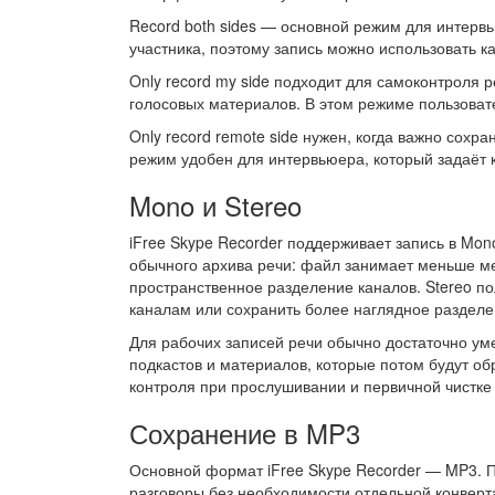
Record both sides — основной режим для интерв
участника, поэтому запись можно использовать к
Only record my side подходит для самоконтроля р
голосовых материалов. В этом режиме пользоват
Only record remote side нужен, когда важно сохр
режим удобен для интервьюера, который задаёт к
Mono и Stereo
iFree Skype Recorder поддерживает запись в Mon
обычного архива речи: файл занимает меньше ме
пространственное разделение каналов. Stereo по
каналам или сохранить более наглядное разделен
Для рабочих записей речи обычно достаточно ум
подкастов и материалов, которые потом будут о
контроля при прослушивании и первичной чистке 
Сохранение в MP3
Основной формат iFree Skype Recorder — MP3. 
разговоры без необходимости отдельной конверт