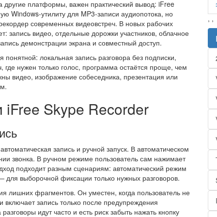
 другие платформы, важен практический вывод: iFree
ную Windows-утилиту для MP3-записи аудиопотока, но
,
,
 рекордер современных видеовстреч. В новых рабочих
т: запись видео, отдельные дорожки участников, облачное
запись демонстрации экрана и совместный доступ.
я понятной: локальная запись разговора без подписки,
, где нужен только голос, программа остаётся проще, чем
ажны видео, изображение собеседника, презентация или
м.
iFree Skype Recorder
ись
 автоматическая запись и ручной запуск. В автоматическом
нии звонка. В ручном режиме пользователь сам нажимает
подход подходит разным сценариям: автоматический режим
 — для выборочной фиксации только нужных разговоров.
ия лишних фрагментов. Он уместен, когда пользователь не
ли включает запись только после предупреждения
 разговоры идут часто и есть риск забыть нажать кнопку