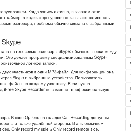
запуск записи. Когда запись активна, в главном окне
тает таймер, а индикаторы уровня показывают активность
 время разговора, проблема обычно связана с выбранными
 Skype
итана на голосовые разговоры Skype: обычные звонки между
ии. Это делает программу специализированным Skype-
роизвольной логикой записи.
ь двух участников в один MP3-файл. Для конференции она
 через Skype и выбранные устройства. Пользователь
ьные файлы по каждому участнику. Если нужна
, iFree Skype Recorder не заменяет профессиональную
ра. В окне Options на вкладке Call Recording доступны
стороны и только удалённой стороны. В англоязычном
es, Only record my side и Only record remote side.