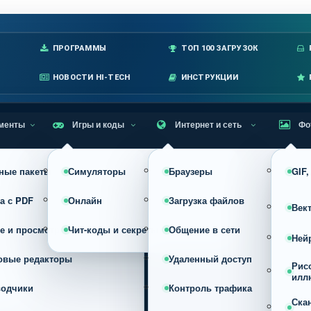
лавное меню
ПРОГРАММЫ
ТОП 100 ЗАГРУЗОК
НОВОСТИ HI-TECH
ИНСТРУКЦИИ
менты
Игры и коды
Интернет и сеть
Фо
ные пакеты
Симуляторы
Браузеры
GIF
а с PDF
Онлайн
Загрузка файлов
Век
е и просмотр
Чит-коды и секреты
Общение в сети
Ней
овые редакторы
Удаленный доступ
Рис
илл
водчики
Контроль трафика
Ска