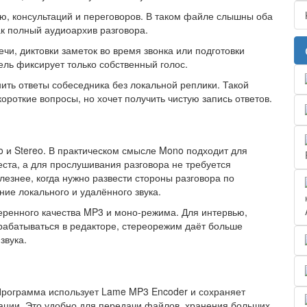
ью, консультаций и переговоров. В таком файле слышны оба
ак полный аудиоархив разговора.
ечи, диктовки заметок во время звонка или подготовки
ель фиксирует только собственный голос.
анить ответы собеседника без локальной реплики. Такой
ороткие вопросы, но хочет получить чистую запись ответов.
o и Stereo. В практическом смысле Mono подходит для
ста, а для прослушивания разговора не требуется
лезнее, когда нужно развести стороны разговора по
ие локального и удалённого звука.
еренного качества MP3 и моно-режима. Для интервью,
брабатываться в редакторе, стереорежим даёт больше
звука.
Программа использует Lame MP3 Encoder и сохраняет
ации. Это удобно для передачи файлов, хранения больших