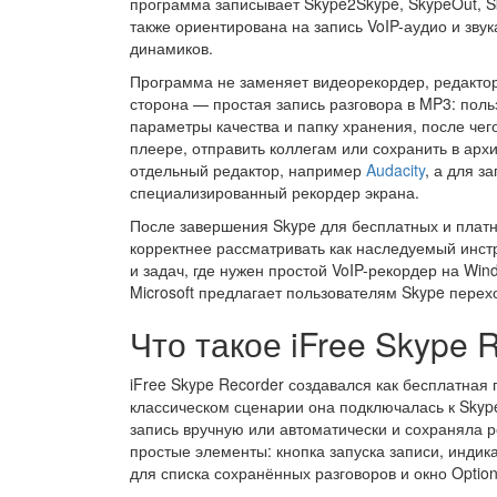
программа записывает Skype2Skype, SkypeOut, Sk
также ориентирована на запись VoIP-аудио и зву
динамиков.
Программа не заменяет видеорекордер, редактор
сторона — простая запись разговора в MP3: поль
параметры качества и папку хранения, после че
плеере, отправить коллегам или сохранить в архи
отдельный редактор, например
Audacity
, а для з
специализированный рекордер экрана.
После завершения Skype для бесплатных и платны
корректнее рассматривать как наследуемый инст
и задач, где нужен простой VoIP-рекордер на Win
Microsoft предлагает пользователям Skype перехо
Что такое iFree Skype 
iFree Skype Recorder создавался как бесплатная
классическом сценарии она подключалась к Skyp
запись вручную или автоматически и сохраняла 
простые элементы: кнопка запуска записи, индик
для списка сохранённых разговоров и окно Optio