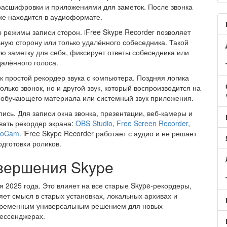
асшифровки и приложениями для заметок. После звонка
уже находится в аудиоформате.
 режимы записи сторон. iFree Skype Recorder позволяет
ьную сторону или только удалённого собеседника. Такой
ую заметку для себя, фиксирует ответы собеседника или
далённого голоса.
 простой рекордер звука с компьютера. Поздняя логика
олько звонок, но и другой звук, который воспроизводится на
з обучающего материала или системный звук приложения.
ись. Для записи окна звонка, презентации, веб-камеры и
вать рекордер экрана:
OBS Studio
,
Free Screen Recorder
,
oCam
. iFree Skype Recorder работает с аудио и не решает
одготовки роликов.
авершения Skype
я 2025 года. Это влияет на все старые Skype-рекордеры,
яет смысл в старых установках, локальных архивах и
современным универсальным решением для новых
мессенджерах.