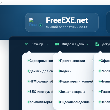
Г
FreeEXE.net
ЛУЧШИЙ БЕСПЛАТНЫЙ СОФТ
Develop
Видео и Аудио
Доку
Серверные компоненты
Проигрыватели
Офис
Движки для сайта (CMS)
Кодеки
Работ
HTML-редакторы
Редакторы и конвертеры
Чтени
SEO инструменты
Захват с экрана
Текст
Компиляторы
Видеонаблюдение
Пере