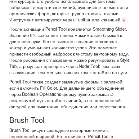
или курсора. Его удобно использовать для быстрых
набросков, декоративных линий, рукописных элементов и
органических форм, которые трудно строить точками.
Инструмент активируется через Toolbar или клавишей
.
W
После активации Pencil Tool появляется Smoothing Slider.
Значение 0% сохраняет линию максимально близкой к
движению руки; более высокое значение сглаживает
контур и уменьшает количество узлов. Это помогает
привести свободный набросок к чистому векторному виду.
После рисования сглаживание можно регулировать в Style
Tab, а результат проверять через Node Tool: чем выше
сглаживание, тем меньше лишних точек остаётся на пути.
Pencil Tool также создаёт замкнутые формы с заливкой,
если включить Fill Color. Для дальнейшего объединения
через Boolean Operations форму нужно закрывать:
незамкнутый путь остаётся линией, а не полноценной
фигурой для вычитания, объединения или пересечения.
Brush Tool
Brush Tool рисует свободные векторные линии с
переменной шириной. Его отличие от Pencil Tool в