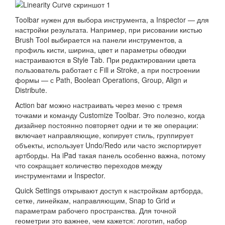
Toolbar нужен для выбора инструмента, а Inspector — для
настройки результата. Например, при рисовании кистью
Brush Tool выбирается на панели инструментов, а
профиль кисти, ширина, цвет и параметры обводки
настраиваются в Style Tab. При редактировании цвета
пользователь работает с Fill и Stroke, а при построении
формы — с Path, Boolean Operations, Group, Align и
Distribute.
Action bar можно настраивать через меню с тремя
точками и команду Customize Toolbar. Это полезно, когда
дизайнер постоянно повторяет одни и те же операции:
включает направляющие, копирует стиль, группирует
объекты, использует Undo/Redo или часто экспортирует
артборды. На iPad такая панель особенно важна, потому
что сокращает количество переходов между
инструментами и Inspector.
Quick Settings открывают доступ к настройкам артборда,
сетке, линейкам, направляющим, Snap to Grid и
параметрам рабочего пространства. Для точной
геометрии это важнее, чем кажется: логотип, набор