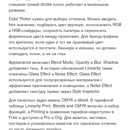
слишком тонкий stroke плохо работает в маленьком
размере.
Color Picker нужен для выбора оттенков. Можно вводить
hex-значение, подбирать цвет вручную, использовать RGB
и HSB-слайдеры, сохранять палитры и переносить
фирменные цвета между проектами. Для бренд-графики
это критично: если один и тот же оранжевый цвет
используется в логотипе, баннере и иконках, он должен
совпадать точно, а не на глаз.
Appearance включает Blend Mode, Opacity и Blur. Shadow
добавляет тень. В истории обновлений Linearity также
отмечены Glass Effect и Noise Effect: Glass Effect
используется для полупрозрачных материалов с
эффектами преломления и освещения, а Noise Effect
добавляет текстуру прямо через Style Inspector.
Для печатных задач важны CMYK и bleed. В тарифной
таблице Linearity Print, Bleeds and CMYK включён в набор
функций, а Printing в сравнении тарифов недоступен в
Free и доступен в Pro и Org. Для визиток, листовок,
постеров и упаковочных макетов это серьёзное отличие
от чисто экранного дизайна.