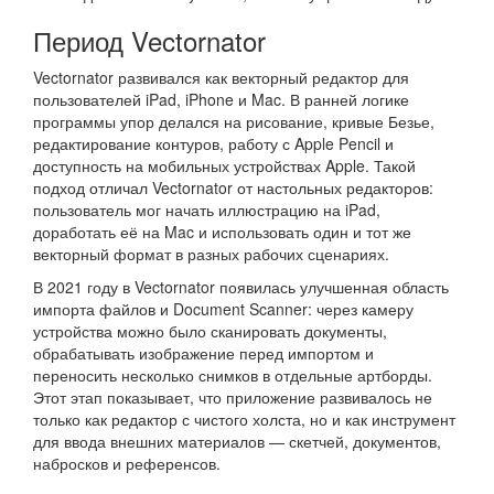
Период Vectornator
Vectornator развивался как векторный редактор для
пользователей iPad, iPhone и Mac. В ранней логике
программы упор делался на рисование, кривые Безье,
редактирование контуров, работу с Apple Pencil и
доступность на мобильных устройствах Apple. Такой
подход отличал Vectornator от настольных редакторов:
пользователь мог начать иллюстрацию на iPad,
доработать её на Mac и использовать один и тот же
векторный формат в разных рабочих сценариях.
В 2021 году в Vectornator появилась улучшенная область
импорта файлов и Document Scanner: через камеру
устройства можно было сканировать документы,
обрабатывать изображение перед импортом и
переносить несколько снимков в отдельные артборды.
Этот этап показывает, что приложение развивалось не
только как редактор с чистого холста, но и как инструмент
для ввода внешних материалов — скетчей, документов,
набросков и референсов.