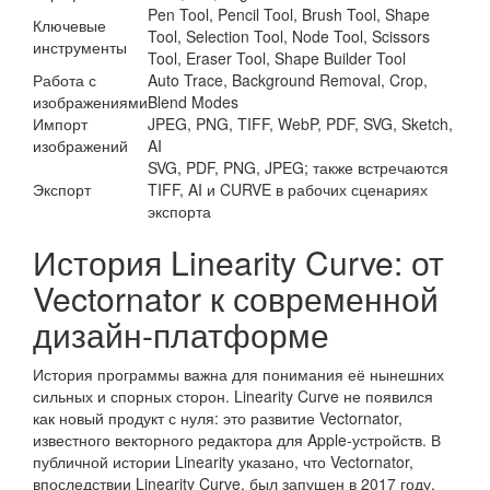
Pen Tool, Pencil Tool, Brush Tool, Shape
Ключевые
Tool, Selection Tool, Node Tool, Scissors
инструменты
Tool, Eraser Tool, Shape Builder Tool
Работа с
Auto Trace, Background Removal, Crop,
изображениями
Blend Modes
Импорт
JPEG, PNG, TIFF, WebP, PDF, SVG, Sketch,
изображений
AI
SVG, PDF, PNG, JPEG; также встречаются
Экспорт
TIFF, AI и CURVE в рабочих сценариях
экспорта
История Linearity Curve: от
Vectornator к современной
дизайн-платформе
История программы важна для понимания её нынешних
сильных и спорных сторон. Linearity Curve не появился
как новый продукт с нуля: это развитие Vectornator,
известного векторного редактора для Apple-устройств. В
публичной истории Linearity указано, что Vectornator,
впоследствии Linearity Curve, был запущен в 2017 году.