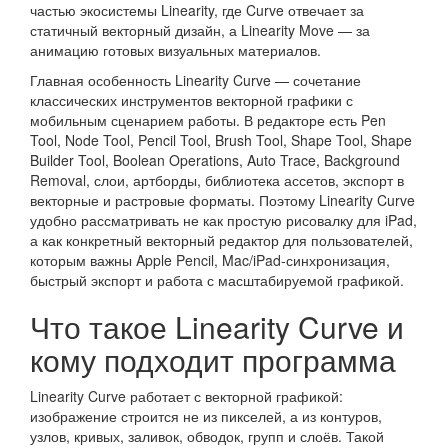
частью экосистемы Linearity, где Curve отвечает за
статичный векторный дизайн, а Linearity Move — за
анимацию готовых визуальных материалов.
Главная особенность Linearity Curve — сочетание
классических инструментов векторной графики с
мобильным сценарием работы. В редакторе есть Pen
Tool, Node Tool, Pencil Tool, Brush Tool, Shape Tool, Shape
Builder Tool, Boolean Operations, Auto Trace, Background
Removal, слои, артборды, библиотека ассетов, экспорт в
векторные и растровые форматы. Поэтому Linearity Curve
удобно рассматривать не как простую рисовалку для iPad,
а как конкретный векторный редактор для пользователей,
которым важны Apple Pencil, Mac/iPad-синхронизация,
быстрый экспорт и работа с масштабируемой графикой.
Что такое Linearity Curve и
кому подходит программа
Linearity Curve работает с векторной графикой:
изображение строится не из пикселей, а из контуров,
узлов, кривых, заливок, обводок, групп и слоёв. Такой