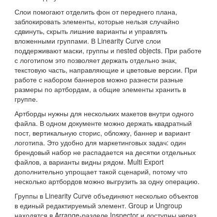
Слои помогают отделить фон от переднего плана,
заблокировать элементы, которые нельзя случайно
сдвинуть, скрыть лишние варианты и управлять
вложенными группами. В Linearity Curve слои
поддерживают маски, группы и nested objects. При работе
с логотипом это позволяет держать отдельно знак,
текстовую часть, направляющие и цветовые версии. При
работе с набором баннеров можно разнести разные
размеры по артбордам, а общие элементы хранить в
группе.
Артборды нужны для нескольких макетов внутри одного
файла. В одном документе можно держать квадратный
пост, вертикальную сторис, обложку, баннер и вариант
логотипа. Это удобно для маркетинговых задач: один
брендовый набор не распадается на десятки отдельных
файлов, а варианты видны рядом. Multi Export
дополнительно упрощает такой сценарий, потому что
несколько артбордов можно выгрузить за одну операцию.
Группы в Linearity Curve объединяют несколько объектов
в единый редактируемый элемент. Group и Ungroup
находятся в Arrange-разделе Inspector и доступны через