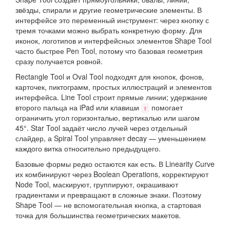
звёзды, спирали и другие геометрические элементы. В
интерфейсе это переменный инструмент: через кнопку с
тремя точками можно выбрать конкретную форму. Для
иконок, логотипов и интерфейсных элементов Shape Tool
часто быстрее Pen Tool, потому что базовая геометрия
сразу получается ровной.
Rectangle Tool и Oval Tool подходят для кнопок, фонов,
карточек, пиктограмм, простых иллюстраций и элементов
интерфейса. Line Tool строит прямые линии; удержание
второго пальца на iPad или клавиши
помогает
⇧
ограничить угол горизонталью, вертикалью или шагом
45°. Star Tool задаёт число лучей через отдельный
слайдер, а Spiral Tool управляет decay — уменьшением
каждого витка относительно предыдущего.
Базовые формы редко остаются как есть. В Linearity Curve
их комбинируют через Boolean Operations, корректируют
Node Tool, маскируют, группируют, окрашивают
градиентами и превращают в сложные знаки. Поэтому
Shape Tool — не вспомогательная кнопка, а стартовая
точка для большинства геометрических макетов.