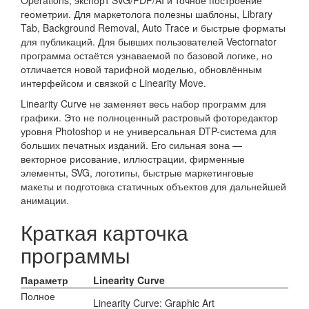
Operations, экспорт SVG/PDF/AI и точное построение
геометрии. Для маркетолога полезны шаблоны, Library
Tab, Background Removal, Auto Trace и быстрые форматы
для публикаций. Для бывших пользователей Vectornator
программа остаётся узнаваемой по базовой логике, но
отличается новой тарифной моделью, обновлённым
интерфейсом и связкой с Linearity Move.
Linearity Curve не заменяет весь набор программ для
графики. Это не полноценный растровый фоторедактор
уровня Photoshop и не универсальная DTP-система для
больших печатных изданий. Его сильная зона —
векторное рисование, иллюстрации, фирменные
элементы, SVG, логотипы, быстрые маркетинговые
макеты и подготовка статичных объектов для дальнейшей
анимации.
Краткая карточка
программы
Параметр
Linearity Curve
Полное
Linearity Curve: Graphic Art