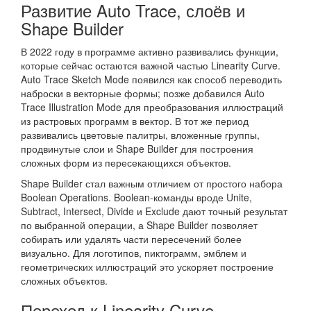
Развитие Auto Trace, слоёв и
Shape Builder
В 2022 году в программе активно развивались функции,
которые сейчас остаются важной частью Linearity Curve.
Auto Trace Sketch Mode появился как способ переводить
наброски в векторные формы; позже добавился Auto
Trace Illustration Mode для преобразования иллюстраций
из растровых программ в вектор. В тот же период
развивались цветовые палитры, вложенные группы,
продвинутые слои и Shape Builder для построения
сложных форм из пересекающихся объектов.
Shape Builder стал важным отличием от простого набора
Boolean Operations. Boolean-команды вроде Unite,
Subtract, Intersect, Divide и Exclude дают точный результат
по выбранной операции, а Shape Builder позволяет
собирать или удалять части пересечений более
визуально. Для логотипов, пиктограмм, эмблем и
геометрических иллюстраций это ускоряет построение
сложных объектов.
Переход к Linearity Curve