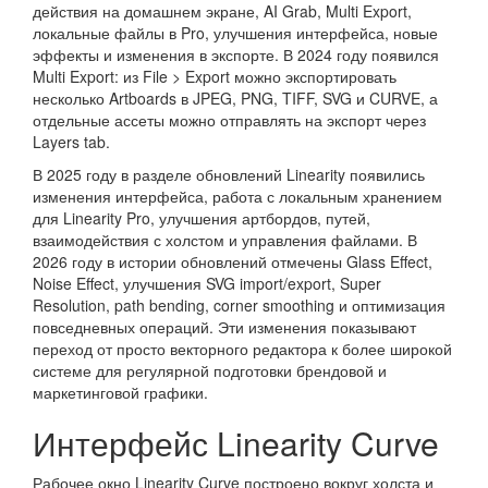
действия на домашнем экране, AI Grab, Multi Export,
локальные файлы в Pro, улучшения интерфейса, новые
эффекты и изменения в экспорте. В 2024 году появился
Multi Export: из File > Export можно экспортировать
несколько Artboards в JPEG, PNG, TIFF, SVG и CURVE, а
отдельные ассеты можно отправлять на экспорт через
Layers tab.
В 2025 году в разделе обновлений Linearity появились
изменения интерфейса, работа с локальным хранением
для Linearity Pro, улучшения артбордов, путей,
взаимодействия с холстом и управления файлами. В
2026 году в истории обновлений отмечены Glass Effect,
Noise Effect, улучшения SVG import/export, Super
Resolution, path bending, corner smoothing и оптимизация
повседневных операций. Эти изменения показывают
переход от просто векторного редактора к более широкой
системе для регулярной подготовки брендовой и
маркетинговой графики.
Интерфейс Linearity Curve
Рабочее окно Linearity Curve построено вокруг холста и