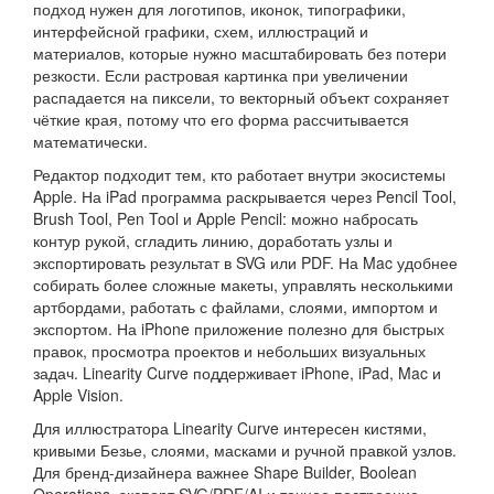
подход нужен для логотипов, иконок, типографики,
интерфейсной графики, схем, иллюстраций и
материалов, которые нужно масштабировать без потери
резкости. Если растровая картинка при увеличении
распадается на пиксели, то векторный объект сохраняет
чёткие края, потому что его форма рассчитывается
математически.
Редактор подходит тем, кто работает внутри экосистемы
Apple. На iPad программа раскрывается через Pencil Tool,
Brush Tool, Pen Tool и Apple Pencil: можно набросать
контур рукой, сгладить линию, доработать узлы и
экспортировать результат в SVG или PDF. На Mac удобнее
собирать более сложные макеты, управлять несколькими
артбордами, работать с файлами, слоями, импортом и
экспортом. На iPhone приложение полезно для быстрых
правок, просмотра проектов и небольших визуальных
задач. Linearity Curve поддерживает iPhone, iPad, Mac и
Apple Vision.
Для иллюстратора Linearity Curve интересен кистями,
кривыми Безье, слоями, масками и ручной правкой узлов.
Для бренд-дизайнера важнее Shape Builder, Boolean