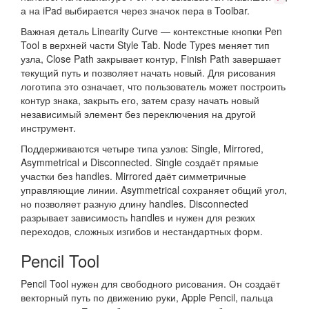
а на iPad выбирается через значок пера в Toolbar.
Важная деталь Linearity Curve — контекстные кнопки Pen
Tool в верхней части Style Tab. Node Types меняет тип
узла, Close Path закрывает контур, Finish Path завершает
текущий путь и позволяет начать новый. Для рисования
логотипа это означает, что пользователь может построить
контур знака, закрыть его, затем сразу начать новый
независимый элемент без переключения на другой
инструмент.
Поддерживаются четыре типа узлов: Single, Mirrored,
Asymmetrical и Disconnected. Single создаёт прямые
участки без handles. Mirrored даёт симметричные
управляющие линии. Asymmetrical сохраняет общий угол,
но позволяет разную длину handles. Disconnected
разрывает зависимость handles и нужен для резких
переходов, сложных изгибов и нестандартных форм.
Pencil Tool
Pencil Tool нужен для свободного рисования. Он создаёт
векторный путь по движению руки, Apple Pencil, пальца