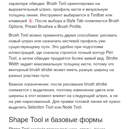
характере обводки: Brush Tool ориентирован на
выразительный штрих, профиль кисти и визуальную
толщину линии. Инструмент выбирается в Toolbar или
клавишей
. После выбора в Style Tab появляются Brush
B
Options, Preset Brushes и Brush Profile.
Brush Tool можно применять двумя способами: рисовать
новый штрих или назначать кистевой профиль уже
существующему пути. Это удобно при подготовке
иллюстраций, где сначала строится точный контур Pen
Tool, а затем обводке придаётся более живой вид. Stroke
Width задаёт максимальную толщину кисти, потому что
векторный brush stroke может иметь разную ширину на
разных участках пути.
Важное ограничение: после рисования brush stroke
снимается с выделения, поэтому изменение цвета или
ширины в этот момент влияет на следующий штрих, а не
на уже нарисованный. Для правки готовой линии её нужно
выделить Selection Tool или Node Tool.
Shape Tool и базовые формы
Shape Tool создаёт прямоугольники, овалы, линии,