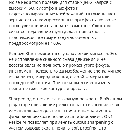
Noise Reduction полезен для старых JPEG, кадров с
высоким ISO, смартфонных фото и
недоэкспонированных изображений. Он уменьшает
зернистость и компрессионные артефакты, которые
после увеличения становятся заметнее. Слишком
сильное подавление шума делает поверхность
пластиковой, поэтому его нужно сочетать с
предпросмотром на 100%.
Remove Blur помогает в случаях лёгкой мягкости. Это
не исправление сильного смаза движения и не
восстановление полностью промахнутого фокуса.
Инструмент полезен, когда изображение слегка мягкое
из-за линзы, микродвижения, старой камеры или
последствий сжатия. При сильном значении могут
появиться жёсткие контуры и ореолы.
Sharpening отвечает за выходную резкость. В обычном
редакторе повышение резкости часто выполняется до
изменения размера, но для печати важна именно
финальная резкость после масштабирования. ON1
Resize AI позволяет применять output sharpening с
учётом вывода: экран, печать, soft proofing. Это