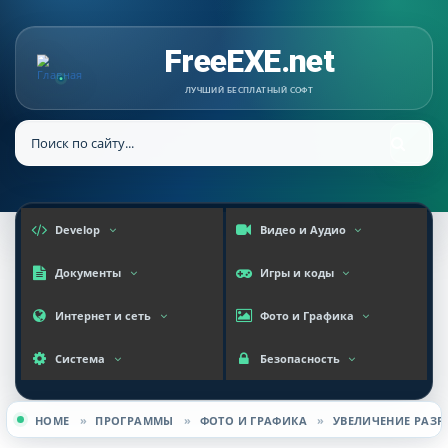
FreeEXE.net
ЛУЧШИЙ БЕСПЛАТНЫЙ СОФТ
Develop
Видео и Аудио
Документы
Игры и коды
Интернет и сеть
Фото и Графика
Система
Безопасность
HOME
»
ПРОГРАММЫ
»
ФОТО И ГРАФИКА
»
УВЕЛИЧЕНИЕ РАЗР
Вы здесь