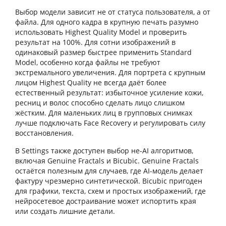
Выбор модели зависит не от статуса пользователя, а от
файла. Для одного кадра в крупную печать разумно
использовать Highest Quality Model и проверить
результат на 100%. Для сотни изображений в
одинаковый размер быстрее применить Standard
Model, особенно когда файлы не требуют
экстремального увеличения. Для портрета с крупным
лицом Highest Quality не всегда даёт более
естественный результат: избыточное усиление кожи,
ресниц и волос способно сделать лицо слишком
жёстким. Для маленьких лиц в групповых снимках
лучше подключать Face Recovery и регулировать силу
восстановления.
В Settings также доступен выбор не-AI алгоритмов,
включая Genuine Fractals и Bicubic. Genuine Fractals
остаётся полезным для случаев, где AI-модель делает
фактуру чрезмерно синтетической. Bicubic пригоден
для графики, текста, схем и простых изображений, где
нейросетевое достраивание может испортить края
или создать лишние детали.