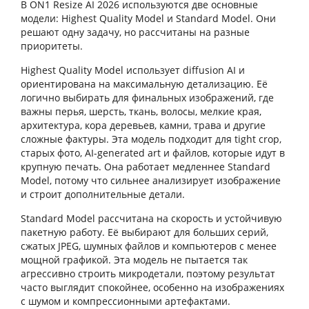
В ON1 Resize AI 2026 используются две основные
модели: Highest Quality Model и Standard Model. Они
решают одну задачу, но рассчитаны на разные
приоритеты.
Highest Quality Model использует diffusion AI и
ориентирована на максимальную детализацию. Её
логично выбирать для финальных изображений, где
важны перья, шерсть, ткань, волосы, мелкие края,
архитектура, кора деревьев, камни, трава и другие
сложные фактуры. Эта модель подходит для tight crop,
старых фото, AI-generated art и файлов, которые идут в
крупную печать. Она работает медленнее Standard
Model, потому что сильнее анализирует изображение
и строит дополнительные детали.
Standard Model рассчитана на скорость и устойчивую
пакетную работу. Её выбирают для больших серий,
сжатых JPEG, шумных файлов и компьютеров с менее
мощной графикой. Эта модель не пытается так
агрессивно строить микродетали, поэтому результат
часто выглядит спокойнее, особенно на изображениях
с шумом и компрессионными артефактами.