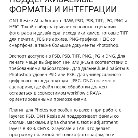
ФОРМАТЫ И ИНТЕГРАЦИИ
ON1 Resize AI работает с RAW, PSD, PSB, TIFF, JPG, PNG и
HEIC. Такой набор закрывает основные сценарии
фотографа и дизайнера: исходники камер, готовые TIFF
для печати, JPEG из архива, PNG-графика, HEIC со
смартфона, а также большие документы Photoshop.
Экспорт доступен в PSD, PSB, TIFF, PNG, JPG и DNG. Для
печати чаще выбирают TIFF или JPEG в соответствии с
требованиями лаборатории. Для дальнейшей работы в
Photoshop удобен PSD или PSB. Для универсального
цифрового вывода подходит JPEG. DNG полезен в
сценариях, где файл после обработки должен
оставаться в совместимом workflow с RAW-
ориентированными приложениями.
Плагин для Photoshop особенно важен при работе с
layered PSD. ON1 Resize AI поддерживает файлы со
слоями, масками, alpha channels, text и adjustment
layers в RGB, CMYK, Grayscale и LAB. Это делает
программу полезной не только фотографам, но и