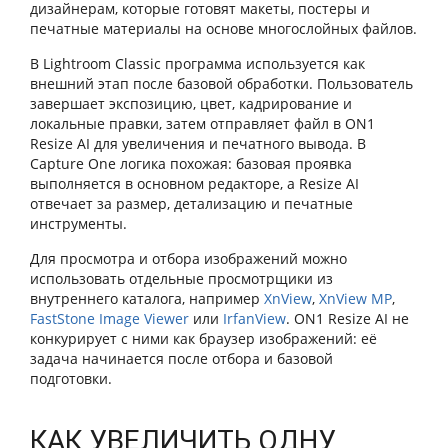
дизайнерам, которые готовят макеты, постеры и
печатные материалы на основе многослойных файлов.
В Lightroom Classic программа используется как
внешний этап после базовой обработки. Пользователь
завершает экспозицию, цвет, кадрирование и
локальные правки, затем отправляет файл в ON1
Resize AI для увеличения и печатного вывода. В
Capture One логика похожая: базовая проявка
выполняется в основном редакторе, а Resize AI
отвечает за размер, детализацию и печатные
инструменты.
Для просмотра и отбора изображений можно
использовать отдельные просмотрщики из
внутреннего каталога, например
XnView
,
XnView MP
,
FastStone Image Viewer
или
IrfanView
. ON1 Resize AI не
конкурирует с ними как браузер изображений: её
задача начинается после отбора и базовой
подготовки.
КАК УВЕЛИЧИТЬ ОДНУ