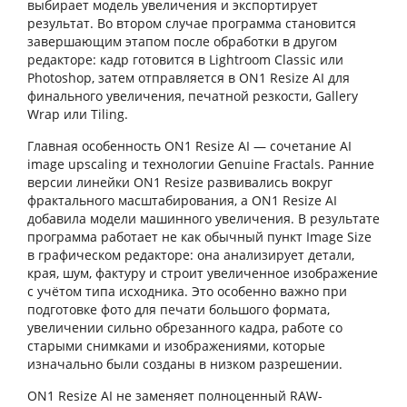
выбирает модель увеличения и экспортирует
результат. Во втором случае программа становится
завершающим этапом после обработки в другом
редакторе: кадр готовится в Lightroom Classic или
Photoshop, затем отправляется в ON1 Resize AI для
финального увеличения, печатной резкости, Gallery
Wrap или Tiling.
Главная особенность ON1 Resize AI — сочетание AI
image upscaling и технологии Genuine Fractals. Ранние
версии линейки ON1 Resize развивались вокруг
фрактального масштабирования, а ON1 Resize AI
добавила модели машинного увеличения. В результате
программа работает не как обычный пункт Image Size
в графическом редакторе: она анализирует детали,
края, шум, фактуру и строит увеличенное изображение
с учётом типа исходника. Это особенно важно при
подготовке фото для печати большого формата,
увеличении сильно обрезанного кадра, работе со
старыми снимками и изображениями, которые
изначально были созданы в низком разрешении.
ON1 Resize AI не заменяет полноценный RAW-