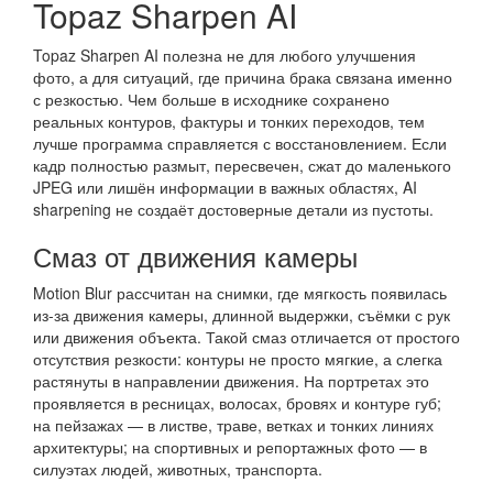
Topaz Sharpen AI
Topaz Sharpen AI полезна не для любого улучшения
фото, а для ситуаций, где причина брака связана именно
с резкостью. Чем больше в исходнике сохранено
реальных контуров, фактуры и тонких переходов, тем
лучше программа справляется с восстановлением. Если
кадр полностью размыт, пересвечен, сжат до маленького
JPEG или лишён информации в важных областях, AI
sharpening не создаёт достоверные детали из пустоты.
Смаз от движения камеры
Motion Blur рассчитан на снимки, где мягкость появилась
из-за движения камеры, длинной выдержки, съёмки с рук
или движения объекта. Такой смаз отличается от простого
отсутствия резкости: контуры не просто мягкие, а слегка
растянуты в направлении движения. На портретах это
проявляется в ресницах, волосах, бровях и контуре губ;
на пейзажах — в листве, траве, ветках и тонких линиях
архитектуры; на спортивных и репортажных фото — в
силуэтах людей, животных, транспорта.