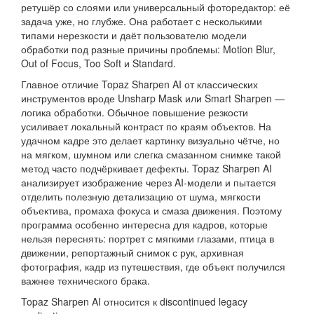
ретушёр со слоями или универсальный фоторедактор: её
задача уже, но глубже. Она работает с несколькими
типами нерезкости и даёт пользователю модели
обработки под разные причины проблемы: Motion Blur,
Out of Focus, Too Soft и Standard.
Главное отличие Topaz Sharpen AI от классических
инструментов вроде Unsharp Mask или Smart Sharpen —
логика обработки. Обычное повышение резкости
усиливает локальный контраст по краям объектов. На
удачном кадре это делает картинку визуально чётче, но
на мягком, шумном или слегка смазанном снимке такой
метод часто подчёркивает дефекты. Topaz Sharpen AI
анализирует изображение через AI-модели и пытается
отделить полезную детализацию от шума, мягкости
объектива, промаха фокуса и смаза движения. Поэтому
программа особенно интересна для кадров, которые
нельзя переснять: портрет с мягкими глазами, птица в
движении, репортажный снимок с рук, архивная
фотография, кадр из путешествия, где объект получился
важнее технического брака.
Topaz Sharpen AI относится к discontinued legacy