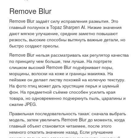
Remove Blur
Remove Blur задаёт силу исправления размытия. Это
главный ползунок в Topaz Sharpen AI. Низкие значения
дают мягкое улучшение, средние заметно повышают
резкость, высокие способны вытянуть важные детали, но
быстро создают ореолы.
Remove Blur нельзя рассматривать как регулятор качества
по принципу чем больше, тем лучше. На портрете
слишком высокий Remove Blur подчёркивает поры,
морщины, волоски на коже и границы макияжа. На
пейзаже он делает листву похожей на колючую текстуру.
На фото птиц может дать хрустящие перья и шумный
фон. На предметной съёмке способен усилить края
товара, но одновременно подчеркнуть пыль, царапины и
сжатие JPEG.
Правильная последовательность такая: сначала выбрать
модель, затем увеличить Remove Blur до момента, когда
главный объект становится читаемее, после этого
немного откатить значение назад. Если улучшение
заметно только при агрессивных значениях, исходный