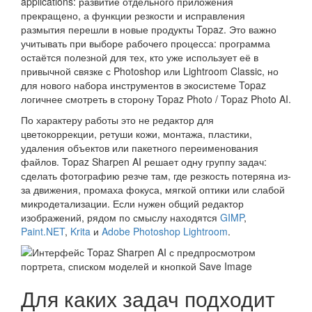
applications: развитие отдельного приложения
прекращено, а функции резкости и исправления
размытия перешли в новые продукты Topaz. Это важно
учитывать при выборе рабочего процесса: программа
остаётся полезной для тех, кто уже использует её в
привычной связке с Photoshop или Lightroom Classic, но
для нового набора инструментов в экосистеме Topaz
логичнее смотреть в сторону Topaz Photo / Topaz Photo AI.
По характеру работы это не редактор для
цветокоррекции, ретуши кожи, монтажа, пластики,
удаления объектов или пакетного переименования
файлов. Topaz Sharpen AI решает одну группу задач:
сделать фотографию резче там, где резкость потеряна из-
за движения, промаха фокуса, мягкой оптики или слабой
микродетализации. Если нужен общий редактор
изображений, рядом по смыслу находятся
GIMP
,
Paint.NET
,
Krita
и
Adobe Photoshop Lightroom
.
Для каких задач подходит