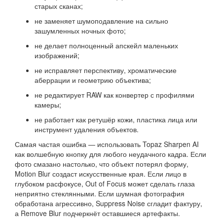
старых сканах;
не заменяет шумоподавление на сильно
зашумленных ночных фото;
не делает полноценный апскейл маленьких
изображений;
не исправляет перспективу, хроматические
аберрации и геометрию объектива;
не редактирует RAW как конвертер с профилями
камеры;
не работает как ретушёр кожи, пластика лица или
инструмент удаления объектов.
Самая частая ошибка — использовать Topaz Sharpen AI
как волшебную кнопку для любого неудачного кадра. Если
фото смазано настолько, что объект потерял форму,
Motion Blur создаст искусственные края. Если лицо в
глубоком расфокусе, Out of Focus может сделать глаза
неприятно стеклянными. Если шумная фотография
обработана агрессивно, Suppress Noise сгладит фактуру,
а Remove Blur подчеркнёт оставшиеся артефакты.