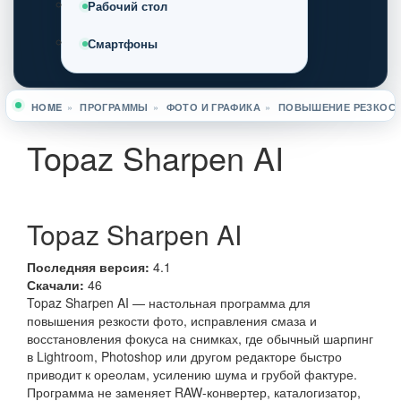
Рабочий стол
Смартфоны
HOME
»
ПРОГРАММЫ
»
ФОТО И ГРАФИКА
»
ПОВЫШЕНИЕ РЕЗКОСТ
Вы здесь
Topaz Sharpen AI
Topaz Sharpen AI
Последняя версия:
4.1
Скачали:
46
Topaz Sharpen AI — настольная программа для
повышения резкости фото, исправления смаза и
восстановления фокуса на снимках, где обычный шарпинг
в Lightroom, Photoshop или другом редакторе быстро
приводит к ореолам, усилению шума и грубой фактуре.
Программа не заменяет RAW-конвертер, каталогизатор,