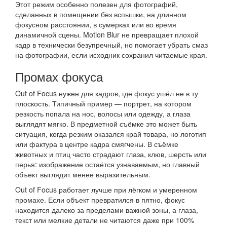
Этот режим особенно полезен для фотографий,
сделанных в помещении без вспышки, на длинном
фокусном расстоянии, в сумерках или во время
динамичной сцены. Motion Blur не превращает плохой
кадр в технически безупречный, но помогает убрать смаз
на фотографии, если исходник сохранил читаемые края.
Промах фокуса
Out of Focus нужен для кадров, где фокус ушёл не в ту
плоскость. Типичный пример — портрет, на котором
резкость попала на нос, волосы или одежду, а глаза
выглядят мягко. В предметной съёмке это может быть
ситуация, когда резким оказался край товара, но логотип
или фактура в центре кадра смягчены. В съёмке
животных и птиц часто страдают глаза, клюв, шерсть или
перья: изображение остаётся узнаваемым, но главный
объект выглядит менее выразительным.
Out of Focus работает лучше при лёгком и умеренном
промахе. Если объект превратился в пятно, фокус
находится далеко за пределами важной зоны, а глаза,
текст или мелкие детали не читаются даже при 100%