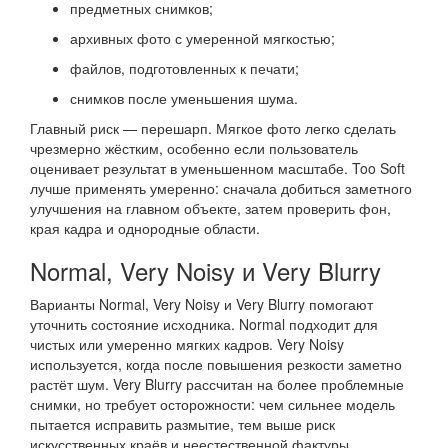
предметных снимков;
архивных фото с умеренной мягкостью;
файлов, подготовленных к печати;
снимков после уменьшения шума.
Главный риск — перешарп. Мягкое фото легко сделать
чрезмерно жёстким, особенно если пользователь
оценивает результат в уменьшенном масштабе. Too Soft
лучше применять умеренно: сначала добиться заметного
улучшения на главном объекте, затем проверить фон,
края кадра и однородные области.
Normal, Very Noisy и Very Blurry
Варианты Normal, Very Noisy и Very Blurry помогают
уточнить состояние исходника. Normal подходит для
чистых или умеренно мягких кадров. Very Noisy
используется, когда после повышения резкости заметно
растёт шум. Very Blurry рассчитан на более проблемные
снимки, но требует осторожности: чем сильнее модель
пытается исправить размытие, тем выше риск
искусственных краёв и неестественной фактуры.