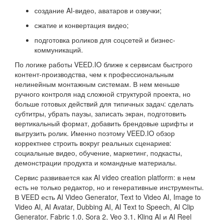
создание AI-видео, аватаров и озвучки;
сжатие и конвертация видео;
подготовка роликов для соцсетей и бизнес-
коммуникаций.
По логике работы VEED.IO ближе к сервисам быстрого
контент-производства, чем к профессиональным
нелинейным монтажным системам. В нем меньше
ручного контроля над сложной структурой проекта, но
больше готовых действий для типичных задач: сделать
субтитры, убрать паузы, записать экран, подготовить
вертикальный формат, добавить брендовые шрифты и
выгрузить ролик. Именно поэтому VEED.IO обзор
корректнее строить вокруг реальных сценариев:
социальные видео, обучение, маркетинг, подкасты,
демонстрации продукта и командные материалы.
Сервис развивается как AI video creation platform: в нем
есть не только редактор, но и генеративные инструменты.
В VEED есть AI Video Generator, Text to Video AI, Image to
Video AI, AI Avatar, Dubbing AI, AI Text to Speech, AI Clip
Generator, Fabric 1.0, Sora 2, Veo 3.1, Kling AI и AI Reel