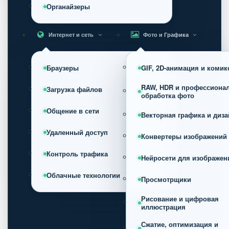
Органайзеры
Интернет и сеть
Фото и Графика
Браузеры
GIF, 2D-анимация и коми
RAW, HDR и профессиона
Загрузка файлов
обработка фото
Общение в сети
Векторная графика и диза
Удаленный доступ
Конвертеры изображений
Контроль трафика
Нейросети для изображен
Облачные технологии
Просмотрщики
Рисование и цифровая
иллюстрация
Сжатие, оптимизация и