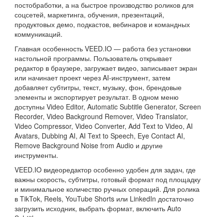
постобработки, а на быстрое производство роликов для
соцсетей, маркетинга, обучения, презентаций,
продуктовых демо, подкастов, вебинаров и командных
коммуникаций.
Главная особенность VEED.IO — работа без установки
настольной программы. Пользователь открывает
редактор в браузере, загружает видео, записывает экран
или начинает проект через AI-инструмент, затем
добавляет субтитры, текст, музыку, фон, брендовые
элементы и экспортирует результат. В одном меню
доступны Video Editor, Automatic Subtitle Generator, Screen
Recorder, Video Background Remover, Video Translator,
Video Compressor, Video Converter, Add Text to Video, AI
Avatars, Dubbing AI, AI Text to Speech, Eye Contact AI,
Remove Background Noise from Audio и другие
инструменты.
VEED.IO видеоредактор особенно удобен для задач, где
важны скорость, субтитры, готовый формат под площадку
и минимальное количество ручных операций. Для ролика
в TikTok, Reels, YouTube Shorts или LinkedIn достаточно
загрузить исходник, выбрать формат, включить Auto