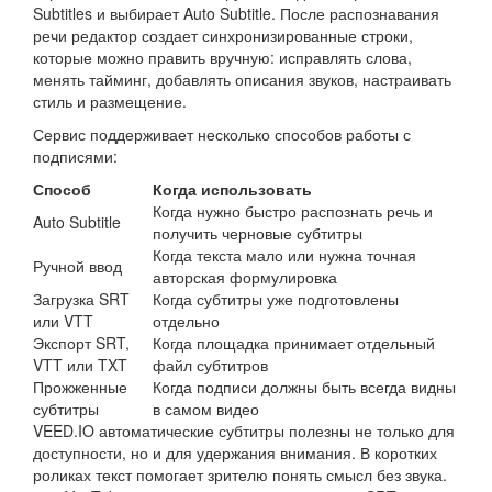
Subtitles и выбирает Auto Subtitle. После распознавания
речи редактор создает синхронизированные строки,
которые можно править вручную: исправлять слова,
менять тайминг, добавлять описания звуков, настраивать
стиль и размещение.
Сервис поддерживает несколько способов работы с
подписями:
Способ
Когда использовать
Когда нужно быстро распознать речь и
Auto Subtitle
получить черновые субтитры
Когда текста мало или нужна точная
Ручной ввод
авторская формулировка
Загрузка SRT
Когда субтитры уже подготовлены
или VTT
отдельно
Экспорт SRT,
Когда площадка принимает отдельный
VTT или TXT
файл субтитров
Прожженные
Когда подписи должны быть всегда видны
субтитры
в самом видео
VEED.IO автоматические субтитры полезны не только для
доступности, но и для удержания внимания. В коротких
роликах текст помогает зрителю понять смысл без звука.