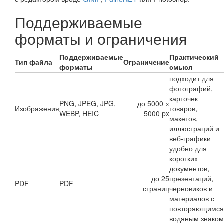
Поддерживаемые
форматы и ограничения
Поддерживаемые
Практический
Тип файла
Ограничение
форматы
смысл
подходит для
фотографий,
карточек
PNG, JPEG, JPG,
до 5000 ×
Изображения
товаров,
WEBP, HEIC
5000 px
макетов,
иллюстраций и
веб-графики
удобно для
коротких
документов,
до 25
презентаций,
PDF
PDF
страниц
черновиков и
материалов с
повторяющимся
водяным знаком