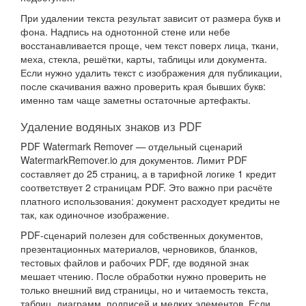
При удалении текста результат зависит от размера букв и
фона. Надпись на однотонной стене или небе
восстанавливается проще, чем текст поверх лица, ткани,
меха, стекла, решётки, карты, таблицы или документа.
Если нужно удалить текст с изображения для публикации,
после скачивания важно проверить края бывших букв:
именно там чаще заметны остаточные артефакты.
Удаление водяных знаков из PDF
PDF Watermark Remover — отдельный сценарий
WatermarkRemover.io для документов. Лимит PDF
составляет до 25 страниц, а в тарифной логике 1 кредит
соответствует 2 страницам PDF. Это важно при расчёте
платного использования: документ расходует кредиты не
так, как одиночное изображение.
PDF-сценарий полезен для собственных документов,
презентационных материалов, черновиков, бланков,
тестовых файлов и рабочих PDF, где водяной знак
мешает чтению. После обработки нужно проверить не
только внешний вид страницы, но и читаемость текста,
таблиц, диаграмм, подписей и мелких элементов. Если