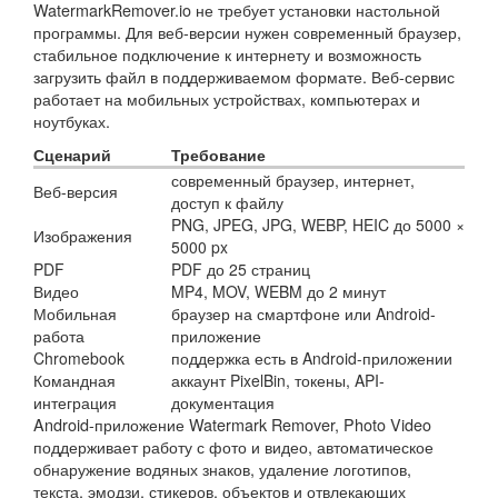
WatermarkRemover.io не требует установки настольной
программы. Для веб-версии нужен современный браузер,
стабильное подключение к интернету и возможность
загрузить файл в поддерживаемом формате. Веб-сервис
работает на мобильных устройствах, компьютерах и
ноутбуках.
Сценарий
Требование
современный браузер, интернет,
Веб-версия
доступ к файлу
PNG, JPEG, JPG, WEBP, HEIC до 5000 ×
Изображения
5000 px
PDF
PDF до 25 страниц
Видео
MP4, MOV, WEBM до 2 минут
Мобильная
браузер на смартфоне или Android-
работа
приложение
Chromebook
поддержка есть в Android-приложении
Командная
аккаунт PixelBin, токены, API-
интеграция
документация
Android-приложение Watermark Remover, Photo Video
поддерживает работу с фото и видео, автоматическое
обнаружение водяных знаков, удаление логотипов,
текста, эмодзи, стикеров, объектов и отвлекающих