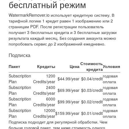
бесплатный режим
WatermarkRemover.io использует кредитную систему. В
тарифной логике 1 кредит равен 1 изображению или 2
страницам PDF. После регистрации пользователь
получает 3 бесплатных кредита и 3 бесплатные загрузки
результата каждый месяц. Без создания аккаунта можно
попробовать сервис до 2 изображений ежедневно.
Подписка
Стоимость
Пакет
Кредиты
Цена
Условия
кредита
Subscription
1200
годовая
$44.99/year
$0.04/credit
Plan
Credits/year
оплата
Subscription
2400
годовая
$69.99/year
$0.03/credit
Plan
Credits/year
оплата
Subscription
6000
годовая
$99.99/year
$0.02/credit
Plan
Credits/year
оплата
Subscription
12000
годовая
$159.99/year
$0.01/credit
Plan
Credits/year
оплата
Подписка подходит для регулярной обработки. Чем
больше годовой пакет, тем ниже стоимость одного