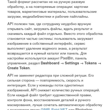
Такой формат рассчитан не на ручную разовую
обработку, а на повторяемые операции: карточки
товаров, маркетинговые материалы, пользовательские
загрузки, медиабиблиотеки и рабочие пайплайны.
API полезен там, где сотруднику неудобно вручную
открывать сайт, загружать файлы, ждать результат и
скачивать каждый файл отдельно. Вместо этого обработка
становится частью системы: пользователь загружает
изображение в собственный интерфейс, сервис
выполняет удаление водяного знака, а результат
возвращается в нужный каталог или панель. Для
настройки используется аккаунт PixelBin, панель
управления, раздел
Dashboard → Settings → Tokens →
.
Create Token
API не заменяет редактора при сложной ретуши. Его
сильная сторона — повторяемость, скорость и
интеграция. Если у команды поток однотипных
изображений, API снижает количество ручных операций.
Если каждый файл требует художественной правки,
контроля фона, восстановления деталей и ручного
маскирования, лучше сочетать автоматическую обработку
с редактором вроде
GIMP
,
Paint.NET
или Photoshop.