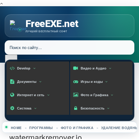
FreeEXE.net
ЛУЧШИЙ БЕСПЛАТНЫЙ СОФТ
Develop
Видео и Аудио
Документы
Игры и коды
Интернет и сеть
Фото и Графика
Система
Безопасность
HOME
»
ПРОГРАММЫ
»
ФОТО И ГРАФИКА
»
УДАЛЕНИЕ ВОДЯНЫ
Вы здесь
watermarkremover.io