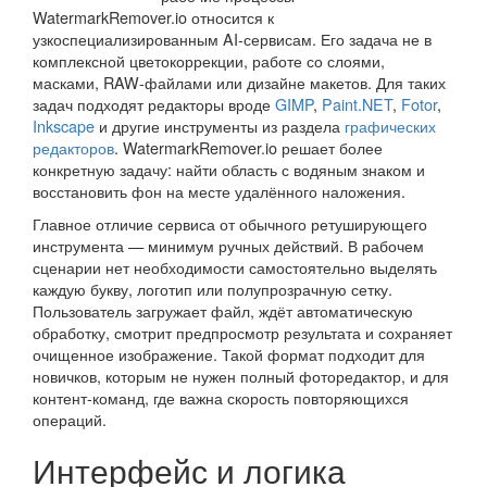
WatermarkRemover.io относится к
узкоспециализированным AI-сервисам. Его задача не в
комплексной цветокоррекции, работе со слоями,
масками, RAW-файлами или дизайне макетов. Для таких
задач подходят редакторы вроде
GIMP
,
Paint.NET
,
Fotor
,
Inkscape
и другие инструменты из раздела
графических
редакторов
. WatermarkRemover.io решает более
конкретную задачу: найти область с водяным знаком и
восстановить фон на месте удалённого наложения.
Главное отличие сервиса от обычного ретуширующего
инструмента — минимум ручных действий. В рабочем
сценарии нет необходимости самостоятельно выделять
каждую букву, логотип или полупрозрачную сетку.
Пользователь загружает файл, ждёт автоматическую
обработку, смотрит предпросмотр результата и сохраняет
очищенное изображение. Такой формат подходит для
новичков, которым не нужен полный фоторедактор, и для
контент-команд, где важна скорость повторяющихся
операций.
Интерфейс и логика