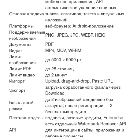
мобильное приложение, API
автоматическое удаление водяных
Основная задача
знаков, логотипов, текста и визуальных
наложений
Платформы
веб-браузер; Android-приложение
Поддерживаемые
PNG, JPEG, JPG, WEBP, HEIC
изображения
Документы
PDF
Видео
MP4, MOV, WEBM
Лимит
до 5000 × 5000 px
изображения
Лимит PDF
до 25 страниц
Лимит видео
до 2 минут
Импорт
Upload, drag-and-drop, Paste URL
загрузка обработанного файла через
Экспорт
Download
до 2 изображений ежедневно без
Бесплатный
аккаунта; после регистрации — 3
режим
бесплатных кредита
Платная модель
подписки, разовые кредиты, Enterprise
есть отдельный Watermark Remover API
API
для интеграции в сайты, приложения и
рабочие процессы