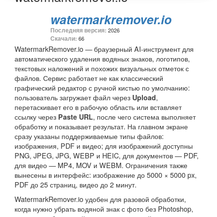
watermarkremover.io
Последняя версия:
2026
Скачали:
66
WatermarkRemover.io — браузерный AI-инструмент для
автоматического удаления водяных знаков, логотипов,
текстовых наложений и похожих визуальных отметок с
файлов. Сервис работает не как классический
графический редактор с ручной кистью по умолчанию:
пользователь загружает файл через
,
Upload
перетаскивает его в рабочую область или вставляет
ссылку через
, после чего система выполняет
Paste URL
обработку и показывает результат. На главном экране
сразу указаны поддерживаемые типы файлов:
изображения, PDF и видео; для изображений доступны
PNG, JPEG, JPG, WEBP и HEIC, для документов — PDF,
для видео — MP4, MOV и WEBM. Ограничения также
вынесены в интерфейс: изображение до 5000 × 5000 px,
PDF до 25 страниц, видео до 2 минут.
WatermarkRemover.io удобен для разовой обработки,
когда нужно убрать водяной знак с фото без Photoshop,