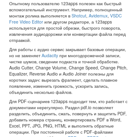
Опытному пользователю 123apps полезен как быстрый
вспомогательный инструмент. Например, полноценный
монтаж ролика выполняется в
Shotcut
,
Avidemux
,
VSDC
Free Video Editor
или другом редакторе, а 123apps
используется для простой обрезки, быстрого поворота,
извлечения аудиодорожки или конвертации файла перед
отправкой.
Для работы с аудио сервис закрывает базовые операции,
но не заменяет
Audacity
при многодорожечной записи,
чистке шумов, сведении подкаста и точной обработке.
Audio Cutter, Change Volume, Change Speed, Change Pitch,
Equalizer, Reverse Audio и Audio Joiner полезны для
коротких задач: вырезать фрагмент, сделать плавное
появление, изменить громкость, ускорить запись,
объединить несколько файлов.
Для PDF-сценариев 123apps подходит тем, кто работает с
документами нерегулярно. Раздел pdf.io позволяет
разделить, объединить, сжать, повернуть и защитить PDF,
добавить номера страниц, конвертировать PDF в Word,
Excel, PPT, JPG, PNG, HTML и выполнять обратные
операции. При постоянной работе с PDF-файлами