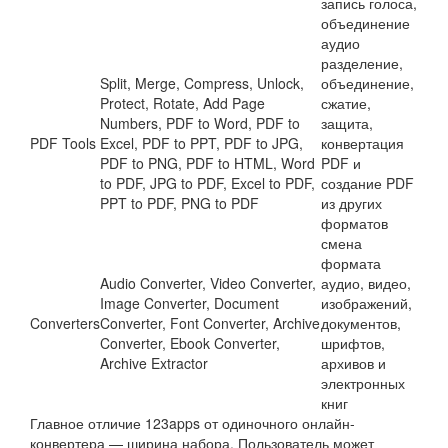
запись голоса,
объединение
аудио
разделение,
Split, Merge, Compress, Unlock,
объединение,
Protect, Rotate, Add Page
сжатие,
Numbers, PDF to Word, PDF to
защита,
PDF Tools
Excel, PDF to PPT, PDF to JPG,
конвертация
PDF to PNG, PDF to HTML, Word
PDF и
to PDF, JPG to PDF, Excel to PDF,
создание PDF
PPT to PDF, PNG to PDF
из других
форматов
смена
формата
Audio Converter, Video Converter,
аудио, видео,
Image Converter, Document
изображений,
Converters
Converter, Font Converter, Archive
документов,
Converter, Ebook Converter,
шрифтов,
Archive Extractor
архивов и
электронных
книг
Главное отличие 123apps от одиночного онлайн-
конвертера — ширина набора. Пользователь может