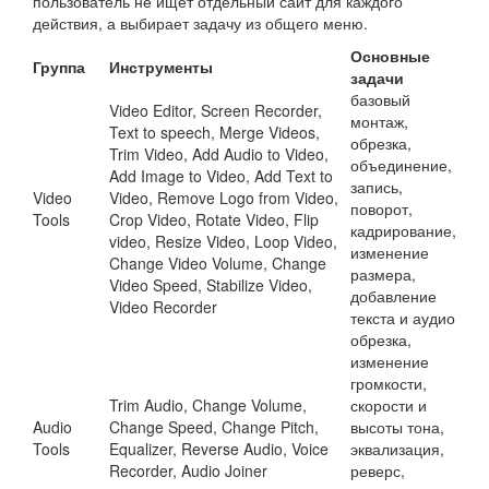
пользователь не ищет отдельный сайт для каждого
действия, а выбирает задачу из общего меню.
Основные
Группа
Инструменты
задачи
базовый
Video Editor, Screen Recorder,
монтаж,
Text to speech, Merge Videos,
обрезка,
Trim Video, Add Audio to Video,
объединение,
Add Image to Video, Add Text to
запись,
Video
Video, Remove Logo from Video,
поворот,
Tools
Crop Video, Rotate Video, Flip
кадрирование,
video, Resize Video, Loop Video,
изменение
Change Video Volume, Change
размера,
Video Speed, Stabilize Video,
добавление
Video Recorder
текста и аудио
обрезка,
изменение
громкости,
Trim Audio, Change Volume,
скорости и
Audio
Change Speed, Change Pitch,
высоты тона,
Tools
Equalizer, Reverse Audio, Voice
эквализация,
Recorder, Audio Joiner
реверс,