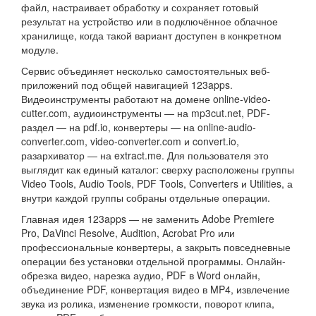
файл, настраивает обработку и сохраняет готовый
результат на устройство или в подключённое облачное
хранилище, когда такой вариант доступен в конкретном
модуле.
Сервис объединяет несколько самостоятельных веб-
приложений под общей навигацией 123apps.
Видеоинструменты работают на домене online-video-
cutter.com, аудиоинструменты — на mp3cut.net, PDF-
раздел — на pdf.io, конвертеры — на online-audio-
converter.com, video-converter.com и convert.io,
разархиватор — на extract.me. Для пользователя это
выглядит как единый каталог: сверху расположены группы
Video Tools, Audio Tools, PDF Tools, Converters и Utilities, а
внутри каждой группы собраны отдельные операции.
Главная идея 123apps — не заменить Adobe Premiere
Pro, DaVinci Resolve, Audition, Acrobat Pro или
профессиональные конвертеры, а закрыть повседневные
операции без установки отдельной программы. Онлайн-
обрезка видео, нарезка аудио, PDF в Word онлайн,
объединение PDF, конвертация видео в MP4, извлечение
звука из ролика, изменение громкости, поворот клипа,