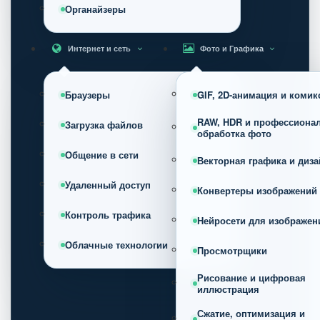
Органайзеры
Интернет и сеть
Фото и Графика
Браузеры
GIF, 2D-анимация и коми
RAW, HDR и профессиона
Загрузка файлов
обработка фото
Общение в сети
Векторная графика и диза
Удаленный доступ
Конвертеры изображений
Контроль трафика
Нейросети для изображен
Облачные технологии
Просмотрщики
Рисование и цифровая
иллюстрация
Сжатие, оптимизация и