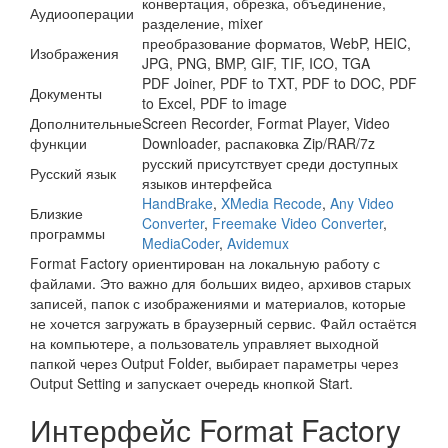
конвертация, обрезка, объединение,
Аудиооперации
разделение, mixer
преобразование форматов, WebP, HEIC,
Изображения
JPG, PNG, BMP, GIF, TIF, ICO, TGA
PDF Joiner, PDF to TXT, PDF to DOC, PDF
Документы
to Excel, PDF to image
Дополнительные
Screen Recorder, Format Player, Video
функции
Downloader, распаковка Zip/RAR/7z
русский присутствует среди доступных
Русский язык
языков интерфейса
HandBrake
,
XMedia Recode
,
Any Video
Близкие
Converter
,
Freemake Video Converter
,
программы
MediaCoder
,
Avidemux
Format Factory ориентирован на локальную работу с
файлами. Это важно для больших видео, архивов старых
записей, папок с изображениями и материалов, которые
не хочется загружать в браузерный сервис. Файл остаётся
на компьютере, а пользователь управляет выходной
папкой через Output Folder, выбирает параметры через
Output Setting и запускает очередь кнопкой Start.
Интерфейс Format Factory