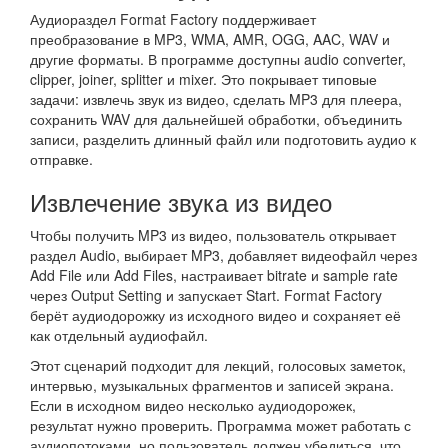
Аудиораздел Format Factory поддерживает
преобразование в MP3, WMA, AMR, OGG, AAC, WAV и
другие форматы. В программе доступны audio converter,
clipper, joiner, splitter и mixer. Это покрывает типовые
задачи: извлечь звук из видео, сделать MP3 для плеера,
сохранить WAV для дальнейшей обработки, объединить
записи, разделить длинный файл или подготовить аудио к
отправке.
Извлечение звука из видео
Чтобы получить MP3 из видео, пользователь открывает
раздел Audio, выбирает MP3, добавляет видеофайл через
Add File или Add Files, настраивает bitrate и sample rate
через Output Setting и запускает Start. Format Factory
берёт аудиодорожку из исходного видео и сохраняет её
как отдельный аудиофайл.
Этот сценарий подходит для лекций, голосовых заметок,
интервью, музыкальных фрагментов и записей экрана.
Если в исходном видео несколько аудиодорожек,
результат нужно проверить. Программа может работать с
аудиопотоками, но пользователь должен убедиться, что