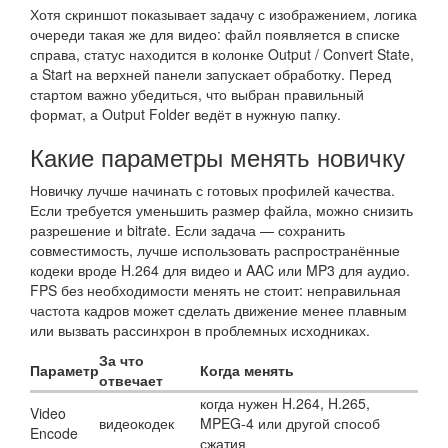
Хотя скриншот показывает задачу с изображением, логика
очереди такая же для видео: файл появляется в списке
справа, статус находится в колонке Output / Convert State,
а Start на верхней панели запускает обработку. Перед
стартом важно убедиться, что выбран правильный
формат, а Output Folder ведёт в нужную папку.
Какие параметры менять новичку
Новичку лучше начинать с готовых профилей качества.
Если требуется уменьшить размер файла, можно снизить
разрешение и bitrate. Если задача — сохранить
совместимость, лучше использовать распространённые
кодеки вроде H.264 для видео и AAC или MP3 для аудио.
FPS без необходимости менять не стоит: неправильная
частота кадров может сделать движение менее плавным
или вызвать рассинхрон в проблемных исходниках.
За что
Параметр
Когда менять
отвечает
когда нужен H.264, H.265,
Video
видеокодек
MPEG-4 или другой способ
Encode
сжатия