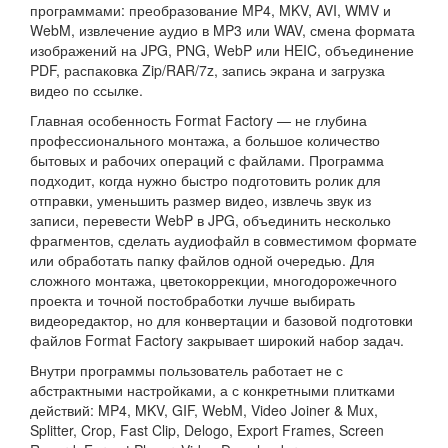
программами: преобразование MP4, MKV, AVI, WMV и
WebM, извлечение аудио в MP3 или WAV, смена формата
изображений на JPG, PNG, WebP или HEIC, объединение
PDF, распаковка Zip/RAR/7z, запись экрана и загрузка
видео по ссылке.
Главная особенность Format Factory — не глубина
профессионального монтажа, а большое количество
бытовых и рабочих операций с файлами. Программа
подходит, когда нужно быстро подготовить ролик для
отправки, уменьшить размер видео, извлечь звук из
записи, перевести WebP в JPG, объединить несколько
фрагментов, сделать аудиофайл в совместимом формате
или обработать папку файлов одной очередью. Для
сложного монтажа, цветокоррекции, многодорожечного
проекта и точной постобработки лучше выбирать
видеоредактор, но для конвертации и базовой подготовки
файлов Format Factory закрывает широкий набор задач.
Внутри программы пользователь работает не с
абстрактными настройками, а с конкретными плитками
действий: MP4, MKV, GIF, WebM, Video Joiner & Mux,
Splitter, Crop, Fast Clip, Delogo, Export Frames, Screen