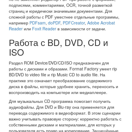
подписями, комментариями, OCR, точной разметкой
страниц и юридически значимыми документами. Для
сложной работы с PDF уместнее отдельные программы,
например
PDFsam
,
doPDF
,
PDFCreator
,
Adobe Acrobat
Reader
или
Foxit Reader
в зависимости от задачи.
Работа с BD, DVD, CD и
ISO
Раздел ROM Device/DVD/CD/ISO предназначен для
работы с дисками и образами. Format Factory умеет rip
BD/DVD to video file и rip Music CD to audio file. На
практике это означает преобразование содержимого
диска в файлы, которые удобнее хранить, переносить и
воспроизводить на компьютере или медиаплеере.
Для музыкальных CD программа помогает получить
аудиофайлы. Для DVD и Blu-ray она применяется для
перевода содержимого в видеоформат. В этом сценарии
важно учитывать правовую сторону: корректно работать с
собственными дисками и материалами, для которых у
пользователя есть право на копирование. Защищённые