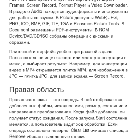
Frames, Screen Record, Format Player и Video Downloader.
В разделе Audio находятся аудиоформаты и инструменты
для работы со звуком. В Picture доступны WebP, JPG,
PNG, ICO, BMP, GIF, TIF, TGA и Picosmos Picture Tools. В
Document размещены PDF-инструменты. В ROM
Device/DVD/CD/ISO собраны операции с дисками и
образами.
Плиточный интерфейс удобен при разовой задаче.
Пользователь не ищет экспорт или мастер конвертации в
меню, а выбирает результат. Например, для конвертации
видео в MP4 открывается плитка MP4, для изображения в
JPG — плитка JPG, для записи экрана — Screen Record.
Правая область
Правая часть окна — это очередь. В ней отображаются
добавленные файлы, исходное имя, размер, состояние и
направление преобразования. Когда файл добавлен, он
получает статус ожидания. После запуска Start состояние
меняется, а пользователь видит ход обработки. Если
очередь составлена неверно, Clear List очищает список, а
Remove убирает выделенную строку.