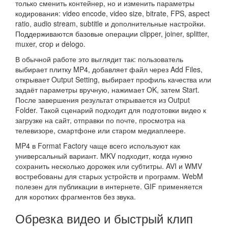
только сменить контейнер, но и изменить параметры
кодирования: video encode, video size, bitrate, FPS, aspect
ratio, audio stream, subtitle и дополнительные настройки.
Поддерживаются базовые операции clipper, joiner, splitter,
muxer, crop и delogo.
В обычной работе это выглядит так: пользователь
выбирает плитку MP4, добавляет файл через Add Files,
открывает Output Setting, выбирает профиль качества или
задаёт параметры вручную, нажимает OK, затем Start.
После завершения результат открывается из Output
Folder. Такой сценарий подходит для подготовки видео к
загрузке на сайт, отправки по почте, просмотра на
телевизоре, смартфоне или старом медиаплеере.
MP4 в Format Factory чаще всего используют как
универсальный вариант. MKV подходит, когда нужно
сохранить несколько дорожек или субтитры. AVI и WMV
востребованы для старых устройств и программ. WebM
полезен для публикации в интернете. GIF применяется
для коротких фрагментов без звука.
Обрезка видео и быстрый клип