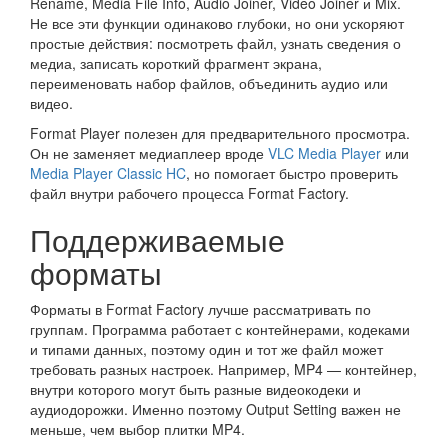
Rename, Media File Info, Audio Joiner, Video Joiner и Mix.
Не все эти функции одинаково глубоки, но они ускоряют
простые действия: посмотреть файл, узнать сведения о
медиа, записать короткий фрагмент экрана,
переименовать набор файлов, объединить аудио или
видео.
Format Player полезен для предварительного просмотра.
Он не заменяет медиаплеер вроде
VLC Media Player
или
Media Player Classic HC
, но помогает быстро проверить
файл внутри рабочего процесса Format Factory.
Поддерживаемые
форматы
Форматы в Format Factory лучше рассматривать по
группам. Программа работает с контейнерами, кодеками
и типами данных, поэтому один и тот же файл может
требовать разных настроек. Например, MP4 — контейнер,
внутри которого могут быть разные видеокодеки и
аудиодорожки. Именно поэтому Output Setting важен не
меньше, чем выбор плитки MP4.