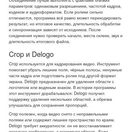
Объединение лучше выполнять с файлами близких
параметров: одинаковым разрешением, частотой кадров,
кодеком и аудиоформатом. Если ролики сильно
отличаются, программа всё равно может перекодировать
результат, но итоговое качество, длительность обработки
и синхронизация зависят от исходников. После
соединения нужно проверить начало, места склеек, звук и
длительность итогового файла.
Crop и Delogo
Crop используется для кадрирования видео. Инструмент
помогает убрать лишние поля, чёрные полосы, ненужные
части кадра или подготовить ролик под другой формат
экрана. Delogo предназначен для удаления области с
логотипом или водяным знаком. В истории программы
этот инструмент дорабатывался: Delogo получил
поддержку удаления нескольких областей, а обрезка
улучшалась для сохранения пропорций.
Crop полезен, когда видео снято с неправильными
полями или содержит лишнее пространство по краям.
Delogo требует аккуратности: он не восстанавливает
исходное изображение, а маскирует область. Если