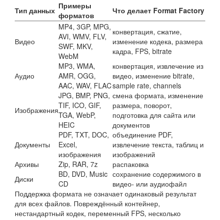
Примеры
Тип данных
Что делает Format Factory
форматов
MP4, 3GP, MPG,
конвертация, сжатие,
AVI, WMV, FLV,
Видео
изменение кодека, размера
SWF, MKV,
кадра, FPS, bitrate
WebM
MP3, WMA,
конвертация, извлечение из
Аудио
AMR, OGG,
видео, изменение bitrate,
AAC, WAV, FLAC
sample rate, channels
JPG, BMP, PNG,
смена формата, изменение
TIF, ICO, GIF,
размера, поворот,
Изображения
TGA, WebP,
подготовка для сайта или
HEIC
документов
PDF, TXT, DOC,
объединение PDF,
Документы
Excel,
извлечение текста, таблиц и
изображения
изображений
Архивы
Zip, RAR, 7z
распаковка
BD, DVD, Music
сохранение содержимого в
Диски
CD
видео- или аудиофайл
Поддержка формата не означает одинаковый результат
для всех файлов. Повреждённый контейнер,
нестандартный кодек, переменный FPS, несколько