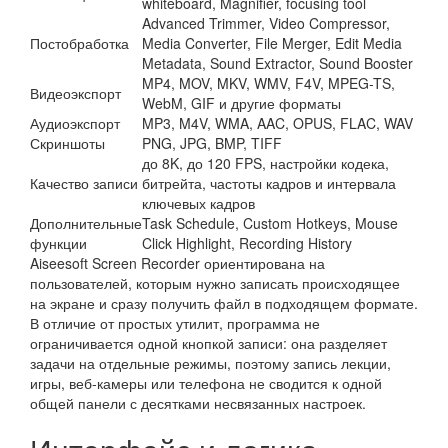
whiteboard, Magnifier, focusing tool
Advanced Trimmer, Video Compressor,
Постобработка
Media Converter, File Merger, Edit Media
Metadata, Sound Extractor, Sound Booster
MP4, MOV, MKV, WMV, F4V, MPEG-TS,
Видеоэкспорт
WebM, GIF и другие форматы
Аудиоэкспорт
MP3, M4V, WMA, AAC, OPUS, FLAC, WAV
Скриншоты
PNG, JPG, BMP, TIFF
до 8K, до 120 FPS, настройки кодека,
Качество записи
битрейта, частоты кадров и интервала
ключевых кадров
Дополнительные
Task Schedule, Custom Hotkeys, Mouse
функции
Click Highlight, Recording History
Aiseesoft Screen Recorder ориентирована на
пользователей, которым нужно записать происходящее
на экране и сразу получить файл в подходящем формате.
В отличие от простых утилит, программа не
ограничивается одной кнопкой записи: она разделяет
задачи на отдельные режимы, поэтому запись лекции,
игры, веб-камеры или телефона не сводится к одной
общей панели с десятками несвязанных настроек.