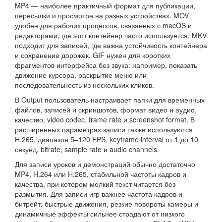
MP4 — наиболее практичный формат для публикации,
пересылки и просмотра на разных устройствах. MOV
удобен для рабочих процессов, связанных с macOS и
редакторами, где этот контейнер часто используется. MKV
подходит для записей, где важна устойчивость контейнера
и сохранение дорожек. GIF нужен для коротких
фрагментов интерфейса без звука: например, показать
движение курсора, раскрытие меню или
последовательность из нескольких кликов.
В Output пользователь настраивает папки для временных
файлов, записей и скриншотов, формат видео и аудио,
качество, video codec, frame rate и screenshot format. В
расширенных параметрах записи также используются
H.265, диапазон 5–120 FPS, keyframe interval от 1 до 10
секунд, bitrate, sample rate и audio channels.
Для записи уроков и демонстраций обычно достаточно
MP4, H.264 или H.265, стабильной частоты кадров и
качества, при котором мелкий текст читается без
размытия. Для записи игр важнее частота кадров и
битрейт: быстрые движения, резкие повороты камеры и
динамичные эффекты сильнее страдают от низкого