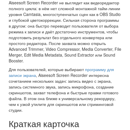
Aiseesoft Screen Recorder не выглядит как видеоредактор
полного цикла: в нём нет сложной монтажной тайм-линии
уровня Camtasia, многоступенчатых сцен как в OBS Studio
и глубокой цветокоррекции. Сильная сторона программы
в другом: она быстро переводит пользователя от выбора
режима к записи и даёт достаточно инструментов, чтобы
подготовить результат без отдельного конвертера или
простого редактора. После захвата можно открыть
Advanced Trimmer, Video Compressor, Media Converter, File
Merger, Edit Media Metadata, Sound Extractor или Sound
Booster.
Для пользователей, которые выбирают
программу для
записи экрана
, Aiseesoft Screen Recorder интересна
сочетанием нескольких задач: запись видео с экрана,
запись системного звука, запись микрофона, создание
скриншотов, захват телефона и быстрые правки готового
файла. В этом она ближе к универсальному рекордеру,
чем к узкой утилите для скриншотов или стриминговой
студии.
Краткая карточка