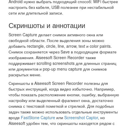
Android нужно выбрать подходящий способ: WiFi быстрее
настроить без кабеля, USB полезнее при нестабильной
сети или длительной записи.
Скриншоты и аннотации
Screen Capture делает снимок активного окна или
свободной области. После выделения зоны можно
добавить rectangle, circle, line, arrow, text и color paints.
Снимок сохраняется через Save в подходящем формате
изображения. Aiseesoft Screen Recorder также
поддерживает scrolling screenshots для длинных страниц
или документов и pop-up menu capture для снимков
раскрытых меню.
Скриншоты в Aiseesoft Screen Recorder полезны для
быстрых инструкций, когда видео избыточно. Например,
чтобы показать расположение кнопки, ошибку, выбранную
настройку или выделенный фрагмент окна, достаточно
снимка с текстовой пометкой и стрелкой. Для подобных
задач также можно использовать отдельные инструменты
вроде
FastStone Capture
или
Screenshot Captor
, но
Aiseesoft удобен тем, что скриншоты находятся рядом с