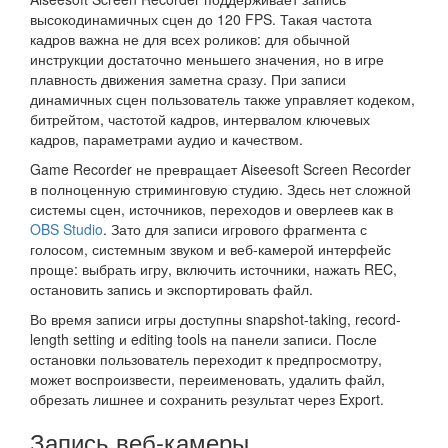
высокодинамичных сцен до 120 FPS. Такая частота
кадров важна не для всех роликов: для обычной
инструкции достаточно меньшего значения, но в игре
плавность движения заметна сразу. При записи
динамичных сцен пользователь также управляет кодеком,
битрейтом, частотой кадров, интервалом ключевых
кадров, параметрами аудио и качеством.
Game Recorder не превращает Aiseesoft Screen Recorder
в полноценную стриминговую студию. Здесь нет сложной
системы сцен, источников, переходов и оверлеев как в
OBS Studio
. Зато для записи игрового фрагмента с
голосом, системным звуком и веб-камерой интерфейс
проще: выбрать игру, включить источники, нажать REC,
остановить запись и экспортировать файл.
Во время записи игры доступны snapshot-taking, record-
length setting и editing tools на панели записи. После
остановки пользователь переходит к предпросмотру,
может воспроизвести, переименовать, удалить файл,
обрезать лишнее и сохранить результат через Export.
Запись веб-камеры