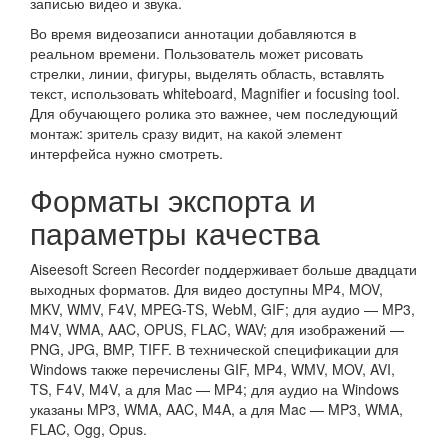
записью видео и звука.
Во время видеозаписи аннотации добавляются в
реальном времени. Пользователь может рисовать
стрелки, линии, фигуры, выделять область, вставлять
текст, использовать whiteboard, Magnifier и focusing tool.
Для обучающего ролика это важнее, чем последующий
монтаж: зритель сразу видит, на какой элемент
интерфейса нужно смотреть.
Форматы экспорта и
параметры качества
Aiseesoft Screen Recorder поддерживает больше двадцати
выходных форматов. Для видео доступны MP4, MOV,
MKV, WMV, F4V, MPEG-TS, WebM, GIF; для аудио — MP3,
M4V, WMA, AAC, OPUS, FLAC, WAV; для изображений —
PNG, JPG, BMP, TIFF. В технической спецификации для
Windows также перечислены GIF, MP4, WMV, MOV, AVI,
TS, F4V, M4V, а для Mac — MP4; для аудио на Windows
указаны MP3, WMA, AAC, M4A, а для Mac — MP3, WMA,
FLAC, Ogg, Opus.