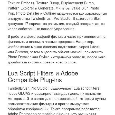
Texture Emboss, Texture Bump, Displacement Bump,
Pattern Explorer и Generate. Фильтры Value Blur, Photo
Pop, Photo Detailer и Outliner выделяются как характерные
инструменты TwistedBrush Pro Studio. В категории Blur
доступно 17 вариантов размытия, каждый настраивается
через собственные панели управления.
В работе с фотографией фильтры часто применяются не
финальным шагом, а частью процесса. Например,
изображение можно сначала подготовить через Levels
или Gamma, затем выделить объект маской, применить
Photo Detailer или Stylize к отдельной области, после чего
доработать кистями поверх нового слоя.
Lua Script Filters и Adobe
Compatible Plug-ins
TwistedBrush Pro Studio поддерживает Lua script filters
через GLUAS и расширяет стандарт дополнительными
методами. Это важно для пользователей, которым нужны
пользовательские фильтры и программируемая
обработка изображений. Также программа работает с
Adobe Photoshop compatible plug-ins, что расширяет