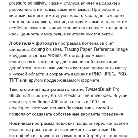
pressure sensitivity. Нажим стилуса влияет на характер
рисования, а не только заменяет мышь. При работе с
кистями, которые имитируют масло, карандаш, акварель,
пастель или маркер, разница между мышью и планшетом
особенно заметна: линии становятся плавнее, толщина и
насыщенность мазка лучше контролируются рукой.
Любителям фотоарта
программа полезна за счёт
фильтров, cloning brushes, Tracing Paper, Reference Image
и художественных ArtSets. Фотографию можно
использовать как основу для живописной стилизации,
доработать отдельные участки кистями, применить маску
к нужной области и сохранить вариант в PNG, JPEG, PSD,
TIFF или другом поддерживаемом формате.
Тем, кто хочет настраивать кисти
, TwistedBrush Pro
Studio даёт систему Brush Effects и time envelopes. Внутри
используется более 400 brush effects и 150 time
envelopes, которые меняют базовые типы кистей и
позволяют создавать собственные варианты поведения.
Новичкам
программа подходит, когда интерес направлен
именно на рисование и эксперименты с кистями. Но
интерфейс и количество возможностей требуют терпения: