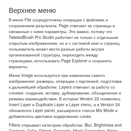
Верхнее меню
В меню File сосредоточены операции с файлами и
сохранением результата. Page отвечает за страницы и
связанные с ними параметры. Это важно, потому что
TwistedBrush Pro Studio работает не только с отдельным
открытым изображением, но и с системой книг и страниц:
пользователь может вести разные работы внутри
организованной структуры, переходить между
страницами, использовать Page Explorer и сохранять
варианты.
Меню Image используется при изменении самого
изображения: размеры, операции с картинкой, подготовка
к дальнейшей обработке. Layers отвечает за работу со
слоями: создание, вставку, дублирование, объединение и
режимы взаимодействия. В истории Version 22 появились
Insert Layer и Duplicate Layer в Layer menu, а в Version 24
обновлялся Layer panel, расширялся список Mix Mode и
добавлялось цветовое кодирование слоёв.
Filters открывает категории обработки: Blur, Brightness and
Contrast, Color, Distort, Generate, Mask Generation, Noise,