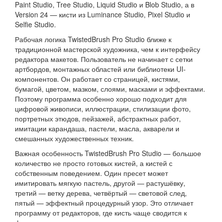
Paint Studio, Tree Studio, Liquid Studio и Blob Studio, а в
Version 24 — кисти из Luminance Studio, Pixel Studio и
Selfie Studio.
Рабочая логика TwistedBrush Pro Studio ближе к
традиционной мастерской художника, чем к интерфейсу
редактора макетов. Пользователь не начинает с сетки
артбордов, монтажных областей или библиотеки UI-
компонентов. Он работает со страницей, кистями,
бумагой, цветом, мазком, слоями, масками и эффектами.
Поэтому программа особенно хорошо подходит для
цифровой живописи, иллюстрации, стилизации фото,
портретных этюдов, пейзажей, абстрактных работ,
имитации карандаша, пастели, масла, акварели и
смешанных художественных техник.
Важная особенность TwistedBrush Pro Studio — большое
количество не просто готовых кистей, а кистей с
собственным поведением. Один пресет может
имитировать мягкую пастель, другой — растушёвку,
третий — ветку дерева, четвёртый — световой след,
пятый — эффектный процедурный узор. Это отличает
программу от редакторов, где кисть чаще сводится к