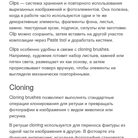
Clips — система хранения и повторного использования
вырезанных изображений и фотоэлементов. Она полезна,
когда в работе часто используются одни и те же
декоративные элементы, фрагменты фона, листья,
камни, текстурные куски, подписи, силуэты или заготовки.
Clip можно сохранить, затем вставить на другой участок
композиции через Paste tool и доработать кистями.
Clips особенно удобны в связке с cloning brushes.
Например, художник готовит набор листьев, камней или
пятен света, размещает их как основу, а затем
прорисовывает поверх вручную, чтобы элементы не
выглядели механически повторёнными.
Cloning
Cloning brushes позволяют выполнять стандартные
операции клонирования для ретуши и превращать
фотографии в изображения с видом живописи или
рисунка.
В ретуши cloning используется для переноса фактуры из
одной части изображения в другую. В фотоарте эта
функция интереснее: исходная фотография становится