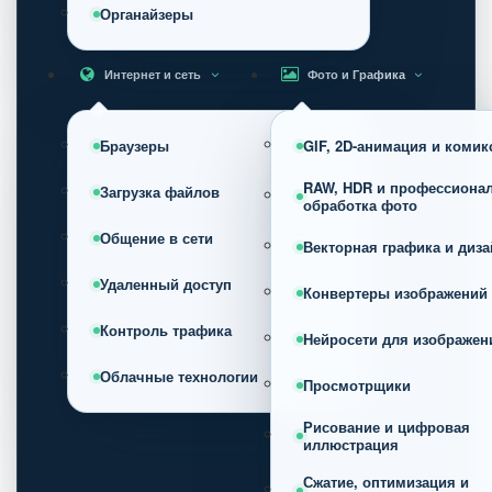
Органайзеры
Интернет и сеть
Фото и Графика
Браузеры
GIF, 2D-анимация и коми
RAW, HDR и профессиона
Загрузка файлов
обработка фото
Общение в сети
Векторная графика и диза
Удаленный доступ
Конвертеры изображений
Контроль трафика
Нейросети для изображен
Облачные технологии
Просмотрщики
Рисование и цифровая
иллюстрация
Сжатие, оптимизация и