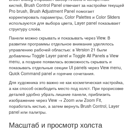
кистей, Brush Control Panel отвечает за настройки текущей
Pro brush, Brush Adjustment Panel помогает
корректировать параметры, Color Palettes и Color Sliders
используются для выбора цвета, Layer panel показывает
структуру слоёв.
Панели можно скрывать и показывать через View. В
развитии программы отдельное внимание уделялось
управлению рабочей областью: в Version 21 были
добавлены Toggle Layer panel и Toggle All Panels в View
menu, а позднее появилась возможность скрывать и
показывать отдельные секции UI panels через View menu,
Quick Command panel и горячие сочетания.
Для художника это важно не как косметическая настройка,
а как способ освободить место под холст. При прорисовке
деталей удобно убрать лишние панели, приблизить
изображение через View → Zoom или Zoom Fit,
поработать кистью, а затем вернуть Brush Control, Layer
panel или палитры.
Масштаб и просмотр холста