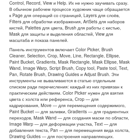
Control, Record, View и Help. Их не нужно заучивать сразу.
В обычном рабочем процессе художник чаще обращается
к Page для операций со страницей, Layers для слоёв,
Filters для обработки изображения, ArtSets для наборов
кистей, Palettes для цвета, Brush для работы с кистью,
Mask для защиты и выделения областей, View для
масштаба и показа панелей.
Панель инструментов включает Color Picker, Brush
Cleaner, Selection, Crop, Move, Line, Rectangle, Ellipse,
Paint Bucket, Gradients, Mask Rectangle, Mask Ellipse, Mask
Wand, Image Warp, Script Brush, Copy tool, Paste tool, Text,
Pan, Rotate Brush, Drawing Guides и Adjust Brush. Эти
инструменты не вываливаются в статью отдельным
списком ради перечисления: каждый из них привязан к
практическим действиям. Color Picker нужен для взятия
цвета с холста или референса, Crop — для
кадрирования, Move — для перемещения содержимого,
Paint Bucket — для заливки, Gradients — для градиентных
переходов, Mask Wand — для создания маски по области,
Image Warp — для деформации участка, Text — для
добавления текста, Pan — для перемещения вида холста,
Drawing Guides — для построения направляющих.