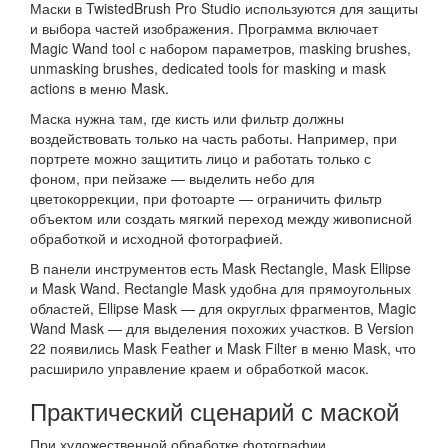
Маски в TwistedBrush Pro Studio используются для защиты
и выбора частей изображения. Программа включает
Magic Wand tool с набором параметров, masking brushes,
unmasking brushes, dedicated tools for masking и mask
actions в меню Mask.
Маска нужна там, где кисть или фильтр должны
воздействовать только на часть работы. Например, при
портрете можно защитить лицо и работать только с
фоном, при пейзаже — выделить небо для
цветокоррекции, при фотоарте — ограничить фильтр
объектом или создать мягкий переход между живописной
обработкой и исходной фотографией.
В панели инструментов есть Mask Rectangle, Mask Ellipse
и Mask Wand. Rectangle Mask удобна для прямоугольных
областей, Ellipse Mask — для округлых фрагментов, Magic
Wand Mask — для выделения похожих участков. В Version
22 появились Mask Feather и Mask Filter в меню Mask, что
расширило управление краем и обработкой масок.
Практический сценарий с маской
При художественной обработке фотографии