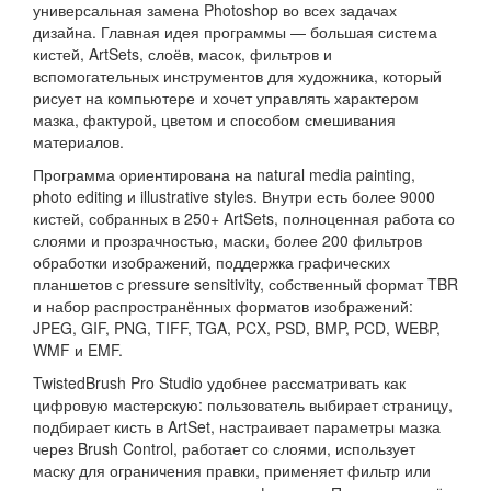
универсальная замена Photoshop во всех задачах
дизайна. Главная идея программы — большая система
кистей, ArtSets, слоёв, масок, фильтров и
вспомогательных инструментов для художника, который
рисует на компьютере и хочет управлять характером
мазка, фактурой, цветом и способом смешивания
материалов.
Программа ориентирована на natural media painting,
photo editing и illustrative styles. Внутри есть более 9000
кистей, собранных в 250+ ArtSets, полноценная работа со
слоями и прозрачностью, маски, более 200 фильтров
обработки изображений, поддержка графических
планшетов с pressure sensitivity, собственный формат TBR
и набор распространённых форматов изображений:
JPEG, GIF, PNG, TIFF, TGA, PCX, PSD, BMP, PCD, WEBP,
WMF и EMF.
TwistedBrush Pro Studio удобнее рассматривать как
цифровую мастерскую: пользователь выбирает страницу,
подбирает кисть в ArtSet, настраивает параметры мазка
через Brush Control, работает со слоями, использует
маску для ограничения правки, применяет фильтр или