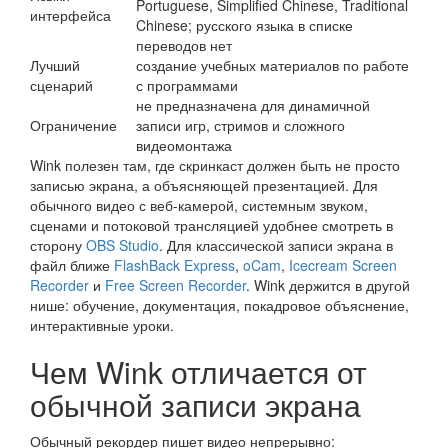
Portuguese, Simplified Chinese, Traditional
интерфейса
Chinese; русского языка в списке
переводов нет
Лучший
создание учебных материалов по работе
сценарий
с программами
не предназначена для динамичной
Ограничение
записи игр, стримов и сложного
видеомонтажа
Wink полезен там, где скринкаст должен быть не просто
записью экрана, а объясняющей презентацией. Для
обычного видео с веб-камерой, системным звуком,
сценами и потоковой трансляцией удобнее смотреть в
сторону
OBS Studio
. Для классической записи экрана в
файл ближе
FlashBack Express
,
oCam
,
Icecream Screen
Recorder
и
Free Screen Recorder
. Wink держится в другой
нише: обучение, документация, покадровое объяснение,
интерактивные уроки.
Чем Wink отличается от
обычной записи экрана
Обычный рекордер пишет видео непрерывно: