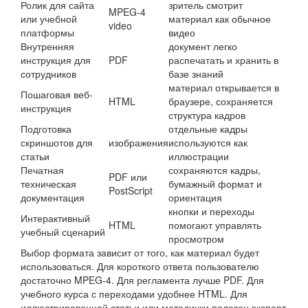
Ролик для сайта
зритель смотрит
MPEG-4
или учебной
материал как обычное
video
платформы
видео
Внутренняя
документ легко
инструкция для
PDF
распечатать и хранить в
сотрудников
базе знаний
материал открывается в
Пошаговая веб-
HTML
браузере, сохраняется
инструкция
структура кадров
Подготовка
отдельные кадры
скриншотов для
изображения
используются как
статьи
иллюстрации
Печатная
сохраняются кадры,
PDF или
техническая
бумажный формат и
PostScript
документация
ориентация
кнопки и переходы
Интерактивный
HTML
помогают управлять
учебный сценарий
просмотром
Выбор формата зависит от того, как материал будет
использоваться. Для короткого ответа пользователю
достаточно MPEG-4. Для регламента лучше PDF. Для
учебного курса с переходами удобнее HTML. Для
иллюстрированной статьи или методички полезен экспорт