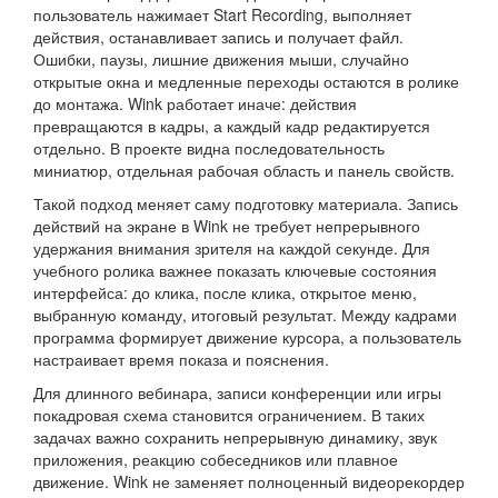
пользователь нажимает Start Recording, выполняет
действия, останавливает запись и получает файл.
Ошибки, паузы, лишние движения мыши, случайно
открытые окна и медленные переходы остаются в ролике
до монтажа. Wink работает иначе: действия
превращаются в кадры, а каждый кадр редактируется
отдельно. В проекте видна последовательность
миниатюр, отдельная рабочая область и панель свойств.
Такой подход меняет саму подготовку материала. Запись
действий на экране в Wink не требует непрерывного
удержания внимания зрителя на каждой секунде. Для
учебного ролика важнее показать ключевые состояния
интерфейса: до клика, после клика, открытое меню,
выбранную команду, итоговый результат. Между кадрами
программа формирует движение курсора, а пользователь
настраивает время показа и пояснения.
Для длинного вебинара, записи конференции или игры
покадровая схема становится ограничением. В таких
задачах важно сохранить непрерывную динамику, звук
приложения, реакцию собеседников или плавное
движение. Wink не заменяет полноценный видеорекордер