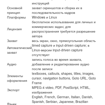
инструкций
Основной
захват скриншотов и сборка их в
принцип
последовательность кадров
Платформы
Windows и Linux
бесплатное использование для личных и
коммерческих задач; для
Лицензия
распространения требуется разрешение
автора
Захват
весь экран, окно, прямоугольная область
timed capture и input-driven capture; в
Автоматический
Linux-версии input-driven capture
захват
отсутствует
запись голоса во время захвата,
Аудио
добавление и редактирование аудио
после записи
textboxes, callouts, shapes, titles, images,
Элементы
cursor, navigation buttons, Goto URL, Goto
оформления
Frame
MPEG-4 video, PDF, PostScript, HTML,
Экспорт
изображения
English, French, German, Italian, Danish,
Spanish, Serbian, Japanese, Brazilian
Языки