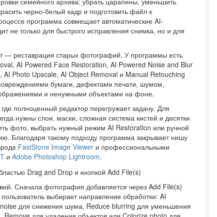
фровки семейного архива: убрать царапины, уменьшить
красить черно-белый кадр и подготовить файл к
роцессе программа совмещает автоматические AI-
ит не только для быстрого исправления снимка, но и для
her — реставрация старых фотографий. У программы есть
al, AI Powered Face Restoration, AI Powered Noise and Blur
n, AI Photo Upscale, AI Object Removal и Manual Retouching
с повреждениями бумаги, дефектами печати, шумом,
зображениями и ненужными объектами на фоне.
, где полноценный редактор перегружает задачу. Для
егда нужны слои, маски, сложная система кистей и десятки
зить фото, выбрать нужный режим AI Restoration или ручной
пию. Благодаря такому подходу программа закрывает нишу
вроде
FastStone Image Viewer
и профессиональными
ET
и
Adobe Photoshop Lightroom
.
твий. Сначала фотография добавляется через Add File(s)
о пользователь выбирает направление обработки: AI
enoise для снижения шума, Reduce blurring для уменьшения
, Remove для удаления объектов или Colorize photo для