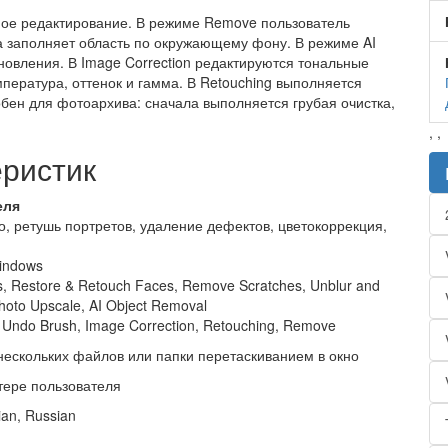
ное редактирование. В режиме Remove пользователь
а заполняет область по окружающему фону. В режиме AI
ановления. В Image Correction редактируются тональные
мпература, оттенок и гамма. В Retouching выполняется
бен для фотоархива: сначала выполняется грубая очистка,
,
,
еристик
еля
, ретушь портретов, удаление дефектов, цветокоррекция,
indows
es, Restore & Retouch Faces, Remove Scratches, Unblur and
Photo Upscale, AI Object Removal
 Undo Brush, Image Correction, Retouching, Remove
нескольких файлов или папки перетаскиванием в окно
тере пользователя
ian, Russian