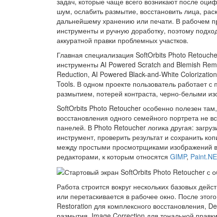
задач, которые чаще всего возникают после оци
шум, ослабить размытие, восстановить лица, рас
дальнейшему хранению или печати. В рабочем п
инструменты и ручную доработку, поэтому подход
аккуратной правки проблемных участков.
Главная специализация SoftOrbits Photo Retouc
инструменты AI Powered Scratch and Blemish Remov
Reduction, AI Powered Black-and-White Colorizatio
Tools. В одном проекте пользователь работает 
размытием, потерей контраста, черно-белыми и
SoftOrbits Photo Retoucher особенно полезен там
восстановления одного семейного портрета не вс
панелей. В Photo Retoucher логика другая: загру
инструмент, проверить результат и сохранить ко
между простыми просмотрщиками изображений 
редакторами, к которым относятся
GIMP
,
Paint.N
Работа строится вокруг нескольких базовых дейс
или перетаскивается в рабочее окно. После этог
Restoration для комплексного восстановления, D
размытия, Image Correction для тональной правки