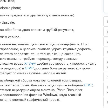
размытие;
lorize photo;
лишние предметы и другие визуальные помехи;
 Upscale;
кая обработка дала слишком грубый результат;
очем сеансе.
нение нескольких действий в одном интерфейсе. При
справление, а цепочка: сначала убрать крупные дефекты,
ле этого поправить тон и только в конце сохранить
такие этапы не требуют перехода между разными
мотрщике вроде
XnView
удобно сортировать и просматривать
го редактора; в
GIMP
доступно больше ручного контроля,
ребует понимания слоев, масок и кистей.
 дизайнерской сборки макетов, сложной композиции,
множеством слоев. Для таких задач лучше выбирать
GIMP
,
истемой неразрушающего монтажа. Photo Retoucher
и восстановления фото на Windows, когда главный
в, а не сложный графический проект.