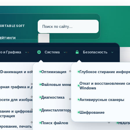
ORTABLE SOFT
ЕЙТИНГИ
о и Графика
Система
Безопасность
RAW, HDR и профессиональная
 2D-анимация и комиксы
Оптимизация
Глубокое стирание инфор
Устан
обработка фото
Откат и восстановление с
Файловые менеджеры
Архив
орная графика и дизайн
Конвертеры изображений
Windows
Диагностика
Проце
осети для изображений
Просмотрщики
Антивирусные сканеры
Деинсталляторы
Реест
вание и цифровая
Сжатие, оптимизация и изменени
Шифрование
страция
размера изображений
Поиск файлов
HDD/S
ирование, печать и фото на
Скриншотеры