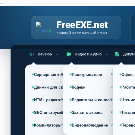
Г
FreeEXE.net
ЛУЧШИЙ БЕСПЛАТНЫЙ СОФТ
Develop
Видео и Аудио
Докум
Серверные компоненты
Проигрыватели
Офисн
Движки для сайта (CMS)
Кодеки
Работа
HTML-редакторы
Редакторы и конвертеры
Чтение
SEO инструменты
Захват с экрана
Тексто
Компиляторы
Видеонаблюдение
Перев