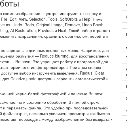
аботы
по схеме изображение в центре, инструменты сверху и
, Edit, View, Selection, Tools, SoftOrbits и Help. Ниже
ve as, Undo, Redo, Original Image, Remove, Undo Brush,
hing, AI Restoration, Previous и Next. Такой набор отражает
именить исправления, сравнить с оригиналом, перейти к
 не спрятаны в длинных вложенных меню. Например, для
ьшения размытия — Reduce blurring, для восстановления
ъектов — Remove. Это упрощает работу с программой для
ьная терминология фоторедакторов. При этом справа
доступен выбор инструмента выделения, Radius, Clear
; для Colorize photo доступны варианты автоматической и
ражение, но и состояние обработки. В нижней строке
т и параметры файла. Это удобно при последовательной
ой файл открыт, насколько увеличен просмотр и как быстро
 помогают переходить между изображениями без возврата к