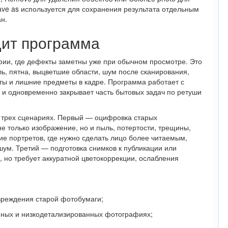
ve as используется для сохранения результата отдельным
н.
дит программа
афии, где дефекты заметны уже при обычном просмотре. Это
ль, пятна, выцветшие области, шум после сканирования,
ты и лишние предметы в кадре. Программа работает с
и одновременно закрывает часть бытовых задач по ретуши
в трех сценариях. Первый — оцифровка старых
е только изображение, но и пыль, потертости, трещины,
ие портретов, где нужно сделать лицо более читаемым,
шум. Третий — подготовка снимков к публикации или
, но требует аккуратной цветокоррекции, ослабления
вреждения старой фотобумаги;
нных и низкодетализированных фотографиях;