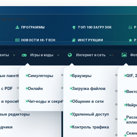
лавное меню
ПРОГРАММЫ
ТОП 100 ЗАГРУЗОК
P
НОВОСТИ HI-TECH
ИНСТРУКЦИИ
Р
енты
Игры и коды
Интернет и сеть
Фот
ые пакеты
Симуляторы
Браузеры
GIF,
 с PDF
Онлайн
Загрузка файлов
Вект
 и просмотр
Чит-коды и секреты
Общение в сети
Нейр
вые редакторы
Удаленный доступ
Рисо
иллю
одчики
Контроль трафика
Скан