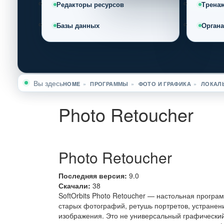
Редакторы ресурсов
Трена
Базы данных
Орган
Вы здесь
HOME
»
ПРОГРАММЫ
»
ФОТО И ГРАФИКА
»
ЛОКАЛЬ
Photo Retoucher
Photo Retoucher
Последняя версия:
9.0
Скачали:
38
SoftOrbits Photo Retoucher — настольная прогр
старых фотографий, ретушь портретов, устранен
изображения. Это не универсальный графический