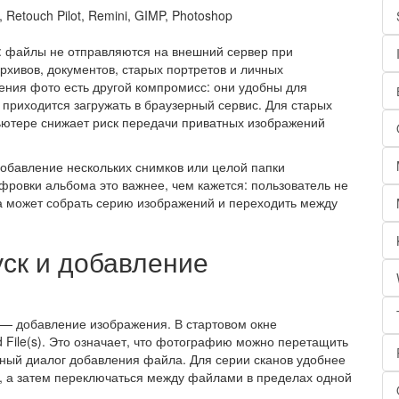
 Retouch Pilot, Remini, GIMP, Photoshop
: файлы не отправляются на внешний сервер при
рхивов, документов, старых портретов и личных
ения фото есть другой компромисс: они удобны для
 приходится загружать в браузерный сервис. Для старых
ьютере снижает риск передачи приватных изображений
обавление нескольких снимков или целой папки
фровки альбома это важнее, чем кажется: пользователь не
 а может собрать серию изображений и переходить между
уск и добавление
r — добавление изображения. В стартовом окне
d File(s). Это означает, что фотографию можно перетащить
ный диалог добавления файла. Для серии сканов удобнее
у, а затем переключаться между файлами в пределах одной