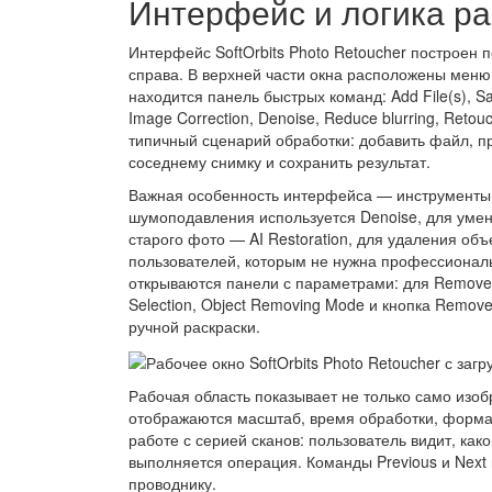
Интерфейс и логика р
Интерфейс SoftOrbits Photo Retoucher построен 
справа. В верхней части окна расположены меню File
находится панель быстрых команд: Add File(s), Sa
Image Correction, Denoise, Reduce blurring, Retouc
типичный сценарий обработки: добавить файл, пр
соседнему снимку и сохранить результат.
Важная особенность интерфейса — инструменты
шумоподавления используется Denoise, для умен
старого фото — AI Restoration, для удаления об
пользователей, которым не нужна профессионал
открываются панели с параметрами: для Remove 
Selection, Object Removing Mode и кнопка Remove
ручной раскраски.
Рабочая область показывает не только само изоб
отображаются масштаб, время обработки, форма
работе с серией сканов: пользователь видит, как
выполняется операция. Команды Previous и Next
проводнику.