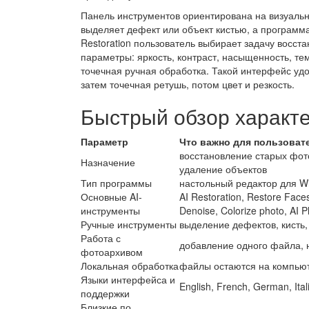
Панель инструментов ориентирована на визуаль
выделяет дефект или объект кистью, а программ
Restoration пользователь выбирает задачу восст
параметры: яркость, контраст, насыщенность, те
точечная ручная обработка. Такой интерфейс удо
затем точечная ретушь, потом цвет и резкость.
Быстрый обзор характ
Параметр
Что важно для пользоват
восстановление старых фото
Назначение
удаление объектов
Тип программы
настольный редактор для W
Основные AI-
AI Restoration, Restore Fac
инструменты
Denoise, Colorize photo, AI 
Ручные инструменты
выделение дефектов, кисть,
Работа с
добавление одного файла, 
фотоархивом
Локальная обработка
файлы остаются на компью
Языки интерфейса и
English, French, German, Ital
поддержки
Близкие по