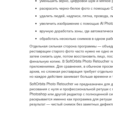
уменьшить зерно, цифровой шум и мягкое 
раскрасить черно-белое фото с помощью Co
удалить людей, надписи, пятна, провода, 
увеличить изображение с помощью AI Photo
вручную доработать зоны, где автоматичес
обработать несколько снимков в одном раб
Отдельная сильная сторона программы — объеди
реставрации старого фото часто нужно не одно и
затем снизить шум, потом восстановить лицо, пос
финальную копию. В SoftOrbits Photo Retoucher 
приложениями. Для сравнения, в обычном прос
архив, но сложная реставрация требует отдельно
но каждое действие занимает больше времени и т
SoftOrbits Photo Retoucher не предназначен для
рисования с нуля и профессиональной ретуши с 
Photoshop или другой редактор с полноценной с
раскрывается именно как программа для ретуши 
результат — чистый снимок без заметных дефекто