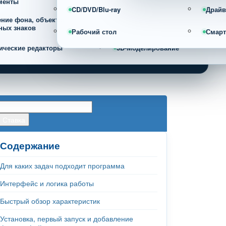
менты
CD/DVD/Blu-ray
Драйв
ение фона, объектов и
Фотоорганайзеры и каталогизац
ных знаков
фотографий
Рабочий стол
Смар
ические редакторы
3D-Моделирование
Содержание
Для каких задач подходит программа
Интерфейс и логика работы
Быстрый обзор характеристик
Установка, первый запуск и добавление