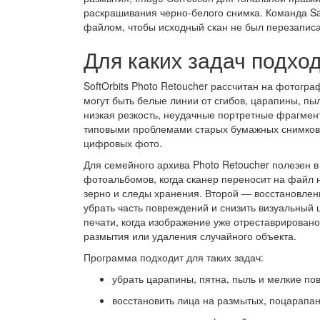
раскрашивания черно-белого снимка. Команда Sa
файлом, чтобы исходный скан не был перезаписа
Для каких задач подхо
SoftOrbits Photo Retoucher рассчитан на фотогр
могут быть белые линии от сгибов, царапины, пы
низкая резкость, неудачные портретные фрагмен
типовыми проблемами старых бумажных снимков 
цифровых фото.
Для семейного архива Photo Retoucher полезен 
фотоальбомов, когда сканер переносит на файл н
зерно и следы хранения. Второй — восстановлен
убрать часть повреждений и снизить визуальный 
печати, когда изображение уже отреставрировано
размытия или удаления случайного объекта.
Программа подходит для таких задач:
убрать царапины, пятна, пыль и мелкие по
восстановить лица на размытых, поцарапа