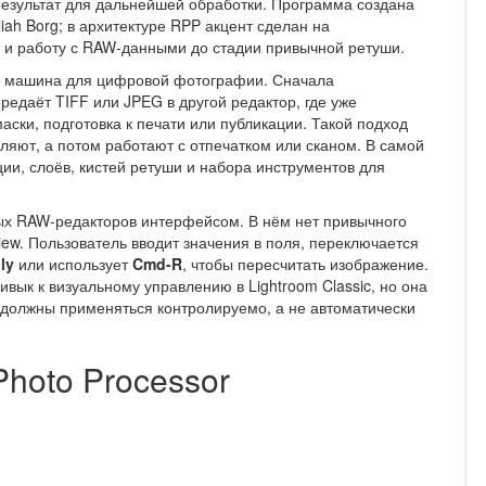
 результат для дальнейшей обработки. Программа создана
ah Borg; в архитектуре RPP акцент сделан на
 и работу с RAW-данными до стадии привычной ретуши.
ая машина для цифровой фотографии. Сначала
редаёт TIFF или JPEG в другой редактор, где уже
ски, подготовка к печати или публикации. Такой подход
вляют, а потом работают с отпечатком или сканом. В самой
ии, слоёв, кистей ретуши и набора инструментов для
ых RAW-редакторов интерфейсом. В нём нет привычного
iew. Пользователь вводит значения в поля, переключается
ly
или использует
Cmd-R
, чтобы пересчитать изображение.
ивык к визуальному управлению в Lightroom Classic, но она
должны применяться контролируемо, а не автоматически
Photo Processor