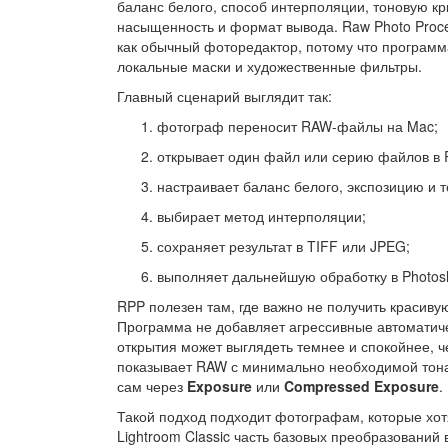
баланс белого, способ интерполяции, тоновую кр
насыщенность и формат вывода. Raw Photo Proce
как обычный фоторедактор, потому что программа 
локальные маски и художественные фильтры.
Главный сценарий выглядит так:
фотограф переносит RAW-файлы на Mac;
открывает один файл или серию файлов в 
настраивает баланс белого, экспозицию и т
выбирает метод интерполяции;
сохраняет результат в TIFF или JPEG;
выполняет дальнейшую обработку в Photosh
RPP полезен там, где важно не получить красивую
Программа не добавляет агрессивные автоматич
открытия может выглядеть темнее и спокойнее, ч
показывает RAW с минимально необходимой тона
сам через
Exposure
или
Compressed Exposure
.
Такой подход подходит фотографам, которые хот
Lightroom Classic часть базовых преобразований