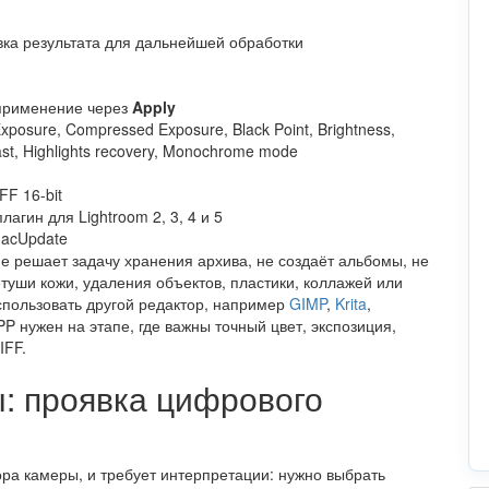
ка результата для дальнейшей обработки
 применение через
Apply
Exposure, Compressed Exposure, Black Point, Brightness,
rast, Highlights recovery, Monochrome mode
FF 16-bit
агин для Lightroom 2, 3, 4 и 5
MacUpdate
не решает задачу хранения архива, не создаёт альбомы, не
туши кожи, удаления объектов, пластики, коллажей или
спользовать другой редактор, например
GIMP
,
Krita
,
PP нужен на этапе, где важны точный цвет, экспозиция,
IFF.
: проявка цифрового
а камеры, и требует интерпретации: нужно выбрать