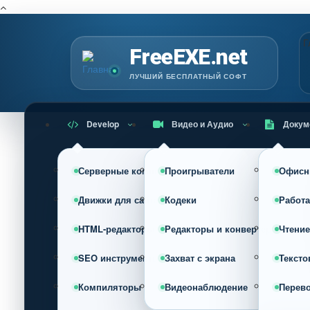
Г
FreeEXE.net
ЛУЧШИЙ БЕСПЛАТНЫЙ СОФТ
Develop
Видео и Аудио
Докум
Серверные компоненты
Проигрыватели
Офисн
Движки для сайта (CMS)
Кодеки
Работа
HTML-редакторы
Редакторы и конвертеры
Чтение
SEO инструменты
Захват с экрана
Тексто
Компиляторы
Видеонаблюдение
Перев