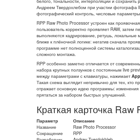
белого, тональности, интерполяции и сохранить
Андреем Твердохлебом при участии фотографа Ili
фотографический контроль, числовые параметры
RPP Raw Photo Processor устроен как проявочн
пользователь корректно проявляет RAW, затем пе
выполняются кадрирование, ретушь, локальные ма
ближе к плёночной логике: негатив сначала проя
программе нет полноценной системы каталогизац
сложного монтажа.
RPP особенно заметно отличается от современн
набора крупных ползунков с постоянным live prev
между параметрами с клавиатуры, нажимает
App
Такая схема выглядит непривычно для тех, кто пр
отражает основную идею программы: изменения 
прятаться за набором быстрых улучшений.
Краткая карточка Raw 
Параметр
Описание
Название
Raw Photo Processor
Сокращение
RPP
Разработчик
Andrey Tverdokhleb