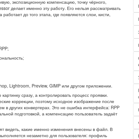
ивую, экспозиционную компенсацию, точку чёрного,
ssor делает именно эту работу. Его нельзя рассматривать
работает до того этапа, где появляются слои, кисти,
RPP;
ональность;
op, Lightroom, Preview, GIMP или другом приложении.
 картинку сразу, а контролировать процесс проявки.
еские коррекции, поэтому исходное изображение после
ем в других конвертерах. Это не ошибка интерфейса: RPP
льной подготовкой, а компенсацию пользователь задаёт
ят видеть, какие именно изменения внесены в файл. В
 выполняется незаметно для пользователя: профиль