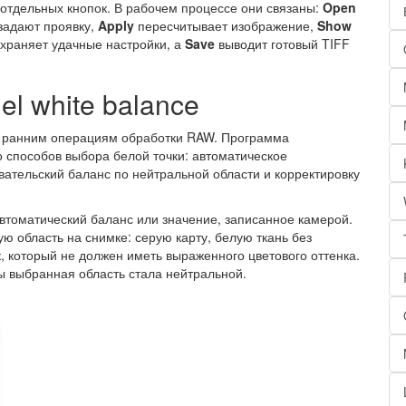
 отдельных кнопок. В рабочем процессе они связаны:
Open
задают проявку,
Apply
пересчитывает изображение,
Show
храняет удачные настройки, а
Save
выводит готовый TIFF
el white balance
 к ранним операциям обработки RAW. Программа
ко способов выбора белой точки: автоматическое
вательский баланс по нейтральной области и корректировку
втоматический баланс или значение, записанное камерой.
ю область на снимке: серую карту, белую ткань без
к, который не должен иметь выраженного цветового оттенка.
ы выбранная область стала нейтральной.