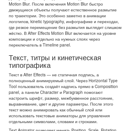
Motion Blur. После включения Motion Blur быстро
движущиеся объекты получают естественное размытие
по траектории. Это особенно заметно в анимации
логотипов, kinetic typography, инфографике и переходах,
где резкое перемещение без размытия выглядит слишком
жёстко. В After Effects Motion Blur включается на уровне
композиции и отдельно на нужных слоях через
переключатель в Timeline panel.
Текст, титры и кинетическая
типографика
Текст в After Effects — не статичная подпись, а
полноценный анимируемый слой. Через Horizontal Type
Tool пользователь создаёт надпись прямо в Composition
panel, а панели Character и Paragraph помогают
настроить шрифт, размер, межбуквенное расстояние,
выравнивание, цвет и другие параметры. После этого
текст можно анимировать как обычный слой или
использовать текстовые аниматоры для управления
отдельными символами, словами и строками.
Text Animator позволяет менять Position, Scale, Rotation,