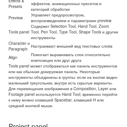
Effects &
эффектов, анимационных пресетов и
Presets
категорий обработки
Управляет предпросмотром,
Preview
воспроизведением и параметрами preview
Содержит Selection Tool, Hand Tool, Zoom
Tools panel
Tool, Pen Tool, Type Tool, Shape Tools и другие
инструменты
Character и
Настраивают внешний вид текстовых слоёв
Paragraph
Помогает выравнивать слои относительно
Align
композиции или друг друга
Tools panel может отображаться как панель инструментов
или как обычная докируемая панель. Некоторые
инструменты объединены в группы: если на кнопке виден
маленький треугольник, внутри есть скрытые варианты.
Для перемещения изображения в Composition, Layer или
Footage panel используется Hand Tool; временно перейти
к нему можно клавишей Spacebar, клавишей H или
средней кнопкой мыши.
Project panel