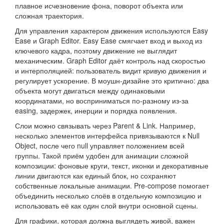
плавное исчезновение фона, поворот объекта или
сложная траектория.
Для управления характером движения используются Easy
Ease и Graph Editor. Easy Ease смягчает вход и выход из
ключевого кадра, поэтому движение не выглядит
механическим. Graph Editor даёт контроль над скоростью
и интерполяцией: пользователь видит кривую движения и
регулирует ускорение. В моушн-дизайне это критично: два
объекта могут двигаться между одинаковыми
координатами, но восприниматься по-разному из-за
easing, задержек, инерции и порядка появления.
Слои можно связывать через Parent & Link. Например,
несколько элементов интерфейса привязываются к Null
Object, после чего null управляет положением всей
группы. Такой приём удобен для анимации сложной
композиции: фоновые круги, текст, иконки и декоративные
линии двигаются как единый блок, но сохраняют
собственные локальные анимации. Pre-compose помогает
объединить несколько слоёв в отдельную композицию и
использовать её как один слой внутри основной сцены.
Для графики, которая должна выглядеть живой, важен