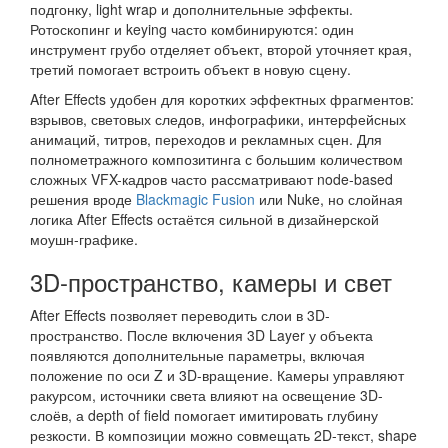
подгонку, light wrap и дополнительные эффекты.
Ротоскопинг и keying часто комбинируются: один
инструмент грубо отделяет объект, второй уточняет края,
третий помогает встроить объект в новую сцену.
After Effects удобен для коротких эффектных фрагментов:
взрывов, световых следов, инфографики, интерфейсных
анимаций, титров, переходов и рекламных сцен. Для
полнометражного композитинга с большим количеством
сложных VFX-кадров часто рассматривают node-based
решения вроде
Blackmagic Fusion
или Nuke, но слойная
логика After Effects остаётся сильной в дизайнерской
моушн-графике.
3D-пространство, камеры и свет
After Effects позволяет переводить слои в 3D-
пространство. После включения 3D Layer у объекта
появляются дополнительные параметры, включая
положение по оси Z и 3D-вращение. Камеры управляют
ракурсом, источники света влияют на освещение 3D-
слоёв, а depth of field помогает имитировать глубину
резкости. В композиции можно совмещать 2D-текст, shape