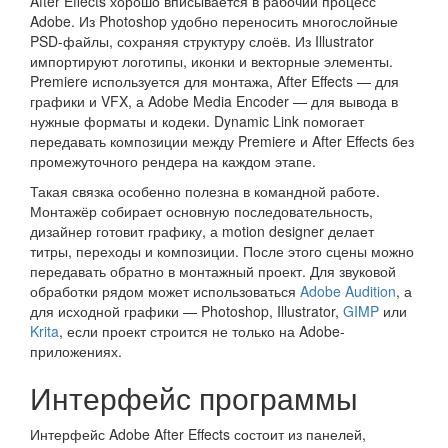
After Effects хорошо вписывается в рабочий процесс
Adobe. Из Photoshop удобно переносить многослойные
PSD-файлы, сохраняя структуру слоёв. Из Illustrator
импортируют логотипы, иконки и векторные элементы.
Premiere используется для монтажа, After Effects — для
графики и VFX, а Adobe Media Encoder — для вывода в
нужные форматы и кодеки. Dynamic Link помогает
передавать композиции между Premiere и After Effects без
промежуточного рендера на каждом этапе.
Такая связка особенно полезна в командной работе.
Монтажёр собирает основную последовательность,
дизайнер готовит графику, а motion designer делает
титры, переходы и композиции. После этого сцены можно
передавать обратно в монтажный проект. Для звуковой
обработки рядом может использоваться
Adobe Audition
, а
для исходной графики — Photoshop, Illustrator,
GIMP
или
Krita
, если проект строится не только на Adobe-
приложениях.
Интерфейс программы
Интерфейс Adobe After Effects состоит из панелей,