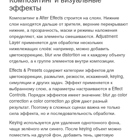
эффекты
Композитинг в After Effects строится на слоях. Нижние
слои находятся дальше от зрителя, верхние перекрывают
нижние, а прозрачность, маски и режимы наложения
определяют, как элементы смешиваются. Adjustment
Layer применяется для обработки нескольких
нижележащих слоёв: например, можно добавить
цветокоррекцию, blur или distortion не к каждому объекту
отдельно, а к группе элементов внутри композиции.
Effects & Presets содержит категории эффектов для
цветокоррекции, размытия, резкости, искажений, keying,
симуляции и других задач. Эффект применяется к
выбранному слою, а параметры настраиваются в Effect
Controls. Порядок эффектов имеет значение: blur до color
correction и color correction до glow дают разный
результат. Поэтому в сложных сценах важна не только
сила эффекта, но и последовательность обработки.
Keying используется для удаления однотонного фона,
чаще зелёного или синего. После keying объект можно
поместить на другой фон, добавить тень, цветовую