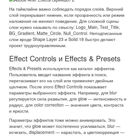
На таймлайне важно соблюдать порядок слоёв. Верхний
слой перекрывает нижние, если прозрачность или режим
наложения не меняют поведение. Для сложной сцены
слои нужно называть по смыслу: Logo_Main, Text_Title,
BG_Gradient, Matte_Circle, Null_Control. Неподписанные
слои вроде Shape Layer 23 и Solid 18 быстро делают
проект трудноуправляемым.
Effect Controls и Effects & Presets
Effects & Presets используется как каталог эффектов.
Пользователь вводит название эффекта в поиск,
перетаскивает его на слой или применяет двойным
щелчком. После этого Effect Controls показывает
параметры выбранного эффекта. Например, для blur
регулируется сила размытия, для glow — интенсивность и
радиус, для color correction — значения цвета, контраста
и яркости.
Параметры эффектов тоже можно анимировать. Это
значит, что glow может постепенно усиливаться, blur —
исчезать, displacement — нарастать, а цветокоррекция —