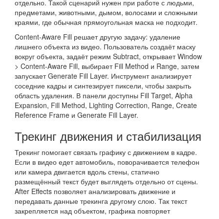
отдельно. Такой сценарий нужен при работе с людьми,
предметами, животными, дымом, волосами и сложными
краями, где обычная прямоугольная маска не подходит.
Content-Aware Fill решает другую задачу: удаление
лишнего объекта из видео. Пользователь создаёт маску
вокруг объекта, задаёт режим Subtract, открывает Window
> Content-Aware Fill, выбирает Fill Method и Range, затем
запускает Generate Fill Layer. Инструмент анализирует
соседние кадры и синтезирует пиксели, чтобы закрыть
область удаления. В панели доступны Fill Target, Alpha
Expansion, Fill Method, Lighting Correction, Range, Create
Reference Frame и Generate Fill Layer.
Трекинг движения и стабилизация
Трекинг помогает связать графику с движением в кадре.
Если в видео едет автомобиль, поворачивается телефон
или камера двигается вдоль стены, статично
размещённый текст будет выглядеть отдельно от сцены.
After Effects позволяет анализировать движение и
передавать данные трекинга другому слою. Так текст
закрепляется над объектом, графика повторяет