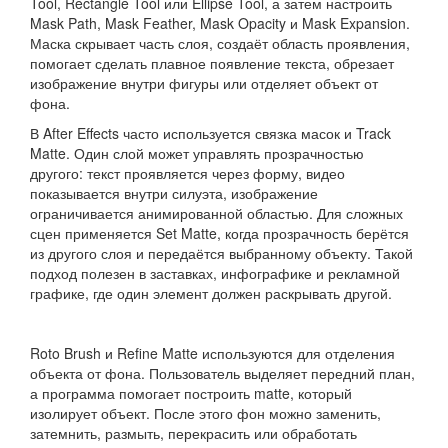
Tool, Rectangle Tool или Ellipse Tool, а затем настроить
Mask Path, Mask Feather, Mask Opacity и Mask Expansion.
Маска скрывает часть слоя, создаёт область проявления,
помогает сделать плавное появление текста, обрезает
изображение внутри фигуры или отделяет объект от
фона.
В After Effects часто используется связка масок и Track
Matte. Один слой может управлять прозрачностью
другого: текст проявляется через форму, видео
показывается внутри силуэта, изображение
ограничивается анимированной областью. Для сложных
сцен применяется Set Matte, когда прозрачность берётся
из другого слоя и передаётся выбранному объекту. Такой
подход полезен в заставках, инфографике и рекламной
графике, где один элемент должен раскрывать другой.
Roto Brush и Refine Matte используются для отделения
объекта от фона. Пользователь выделяет передний план,
а программа помогает построить matte, который
изолирует объект. После этого фон можно заменить,
затемнить, размыть, перекрасить или обработать