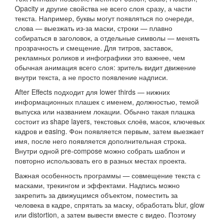
Opacity и другие свойства не всего слоя сразу, а части
текста. Например, буквы могут появляться по очереди,
слова — выезжать из-за маски, строки — плавно
собираться в заголовок, а отдельные символы — менять
прозрачность и смещение. Для титров, заставок,
рекламных роликов и инфографики это важнее, чем
обычная анимация всего слоя: зритель видит движение
внутри текста, а не просто появление надписи.
After Effects подходит для lower thirds — нижних
информационных плашек с именем, должностью, темой
выпуска или названием локации. Обычно такая плашка
состоит из shape layers, текстовых слоёв, масок, ключевых
кадров и easing. Фон появляется первым, затем выезжает
имя, после него появляется дополнительная строка.
Внутри одной pre-compose можно собрать шаблон и
повторно использовать его в разных местах проекта.
Важная особенность программы — совмещение текста с
масками, трекингом и эффектами. Надпись можно
закрепить за движущимся объектом, поместить за
человека в кадре, спрятать за маску, обработать blur, glow
или distortion, а затем вывести вместе с видео. Поэтому