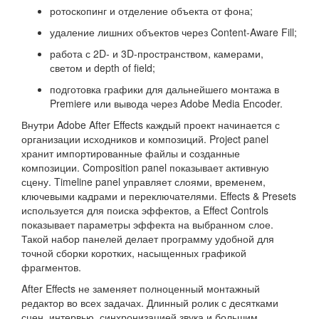
ротоскопинг и отделение объекта от фона;
удаление лишних объектов через Content-Aware Fill;
работа с 2D- и 3D-пространством, камерами,
светом и depth of field;
подготовка графики для дальнейшего монтажа в
Premiere или вывода через Adobe Media Encoder.
Внутри Adobe After Effects каждый проект начинается с
организации исходников и композиций. Project panel
хранит импортированные файлы и созданные
композиции. Composition panel показывает активную
сцену. Timeline panel управляет слоями, временем,
ключевыми кадрами и переключателями. Effects & Presets
используется для поиска эффектов, а Effect Controls
показывает параметры эффекта на выбранном слое.
Такой набор панелей делает программу удобной для
точной сборки коротких, насыщенных графикой
фрагментов.
After Effects не заменяет полноценный монтажный
редактор во всех задачах. Длинный ролик с десятками
сцен, интервью, синхронизацией звука и большим