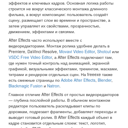
эффектов и ключевых кадров. Основная логика работы
строится не вокруг классического монтажа длинного
фильма, а вокруг композиции: пользователь создаёт
сцену, размещает слои во времени и пространстве, а
затем управляет их свойствами, прозрачностью,
движением, эффектами и связями.
After Effects часто используют вместе с
видеоредакторами. Монтаж ролика удобнее делать в
Premiere, DaVinci Resolve,
Movavi Video Editor
,
Shotcut
или
VSDC Free Video Editor
, а After Effects подключают там,
где нужен точный контроль над анимацией, экранной
графикой, визуальными эффектами, трекингом, масками,
титрами и рендером отдельных сцен. На freeexe также
есть смежные страницы по
Adobe After Effects
,
Blender
,
Blackmagic Fusion
и
Natron
.
Главное отличие After Effects от простых видеоредакторов
— глубина послойной работы. В обычном монтажном
редакторе пользователь раскладывает клипы по
дорожкам, подрезает фрагменты, добавляет переходы и
выводит готовый ролик. В After Effects каждый объект в
кадре становится отдельным слоем: текст, логотип,