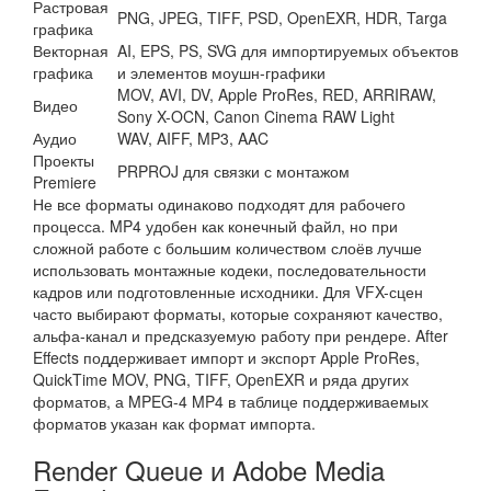
Растровая
PNG, JPEG, TIFF, PSD, OpenEXR, HDR, Targa
графика
Векторная
AI, EPS, PS, SVG для импортируемых объектов
графика
и элементов моушн-графики
MOV, AVI, DV, Apple ProRes, RED, ARRIRAW,
Видео
Sony X-OCN, Canon Cinema RAW Light
Аудио
WAV, AIFF, MP3, AAC
Проекты
PRPROJ для связки с монтажом
Premiere
Не все форматы одинаково подходят для рабочего
процесса. MP4 удобен как конечный файл, но при
сложной работе с большим количеством слоёв лучше
использовать монтажные кодеки, последовательности
кадров или подготовленные исходники. Для VFX-сцен
часто выбирают форматы, которые сохраняют качество,
альфа-канал и предсказуемую работу при рендере. After
Effects поддерживает импорт и экспорт Apple ProRes,
QuickTime MOV, PNG, TIFF, OpenEXR и ряда других
форматов, а MPEG-4 MP4 в таблице поддерживаемых
форматов указан как формат импорта.
Render Queue и Adobe Media