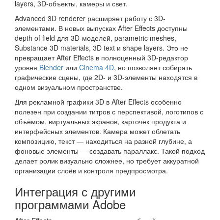
layers, 3D-объекты, камеры и свет.
Advanced 3D renderer расширяет работу с 3D-
элементами. В новых выпусках After Effects доступны
depth of field для 3D-моделей, parametric meshes,
Substance 3D materials, 3D text и shape layers. Это не
превращает After Effects в полноценный 3D-редактор
уровня
Blender
или
Cinema 4D
, но позволяет собирать
графические сцены, где 2D- и 3D-элементы находятся в
одном визуальном пространстве.
Для рекламной графики 3D в After Effects особенно
полезен при создании титров с перспективой, логотипов с
объёмом, виртуальных экранов, карточек продукта и
интерфейсных элементов. Камера может облетать
композицию, текст — находиться на разной глубине, а
фоновые элементы — создавать параллакс. Такой подход
делает ролик визуально сложнее, но требует аккуратной
организации слоёв и контроля предпросмотра.
Интеграция с другими
программами Adobe