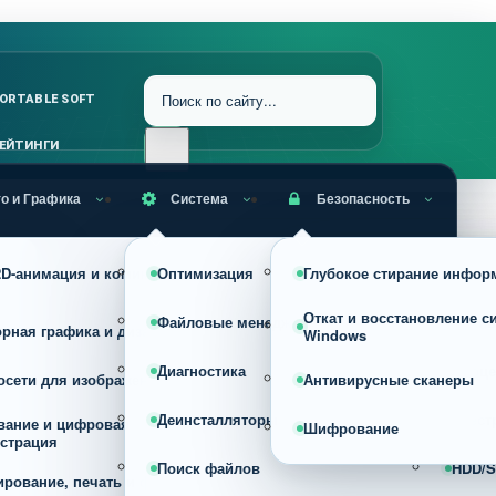
ORTABLE SOFT
ЕЙТИНГИ
о и Графика
Система
Безопасность
RAW, HDR и профессиональная
 2D-анимация и комиксы
Оптимизация
Глубокое стирание инфор
Устан
обработка фото
Откат и восстановление с
Файловые менеджеры
Архив
орная графика и дизайн
Конвертеры изображений
Windows
Диагностика
Проце
осети для изображений
Просмотрщики
Антивирусные сканеры
Деинсталляторы
Реест
вание и цифровая
Сжатие, оптимизация и изменени
Шифрование
страция
размера изображений
Поиск файлов
HDD/S
ирование, печать и фото на
Скриншотеры