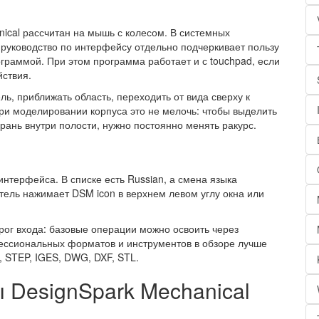
ical рассчитан на мышь с колесом. В системных
а руководство по интерфейсу отдельно подчеркивает пользу
ограммой. При этом программа работает и с touchpad, если
ствия.
ь, приближать область, переходить от вида сверху к
ри моделировании корпуса это не мелочь: чтобы выделить
грань внутри полости, нужно постоянно менять ракурс.
интерфейса. В списке есть Russian, а смена языка
атель нажимает DSM icon в верхнем левом углу окна или
рог входа: базовые операции можно освоить через
ессиональных форматов и инструментов в обзоре лучше
e, STEP, IGES, DWG, DXF, STL.
 DesignSpark Mechanical