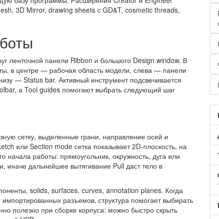
бщую базу программы. Расширения Creator и Engineer
sh, 3D Mirror, drawing sheets с GD&T, cosmetic threads,
аботы
уг ленточной панели Ribbon и большого Design window. В
ты, в центре — рабочая область модели, слева — панели
s, снизу — Status bar. Активный инструмент подсвечивается
olbar, а Tool guides помогают выбрать следующий шаг
изную сетку, выделенные грани, направление осей и
etch или Section mode сетка показывает 2D-плоскость, на
го начала работы: прямоугольник, окружность, дуга или
, иначе дальнейшее вытягивание Pull даст тело в
ненты, solids, surfaces, curves, annotation planes. Когда
к и импортированных разъемов, структура помогает выбирать
енно полезно при сборке корпуса: можно быстро скрыть