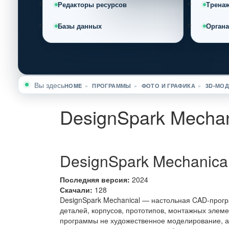
Редакторы ресурсов
Трена
Базы данных
Орган
Вы здесь
HOME
»
ПРОГРАММЫ
»
ФОТО И ГРАФИКА
»
3D-МО
DesignSpark Mechan
DesignSpark Mechanica
Последняя версия:
2024
Скачали:
128
DesignSpark Mechanical — настольная CAD-прог
деталей, корпусов, прототипов, монтажных элеме
программы не художественное моделирование, а 