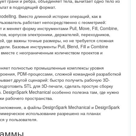
ет грани и ребра, объединяет тела, вычитает одно тело из
льтат в подходящий формат.
modelling. Вместо длинной истории операций, как в
льзователь работает непосредственно с геометрией:
 и меняет форму инструментами Pull, Move, Fill, Combine,
пов, корпусов электроники, держателей, переходников,
ей, где важны точные размеры, но не требуется сложная
ли. Базовые инструменты Pull, Blend, Fill и Combine
, вместе с неограниченным количеством проектов и
меняет полностью промышленные комплексы уровня
троения, PDM-процессами, сложной командной разработкой
рывает другой сценарий: быстро получить рабочую 3D-
одготовить STL для 3D-печати, сделать простую сборку
. DesignSpark Mechanical особенно полезна там, где нужно
йки рабочего пространства.
риложение, а файлы DesignSpark Mechanical и DesignSpark
Коммерческое использование разрешено на планах
ся у пользователя.
граммы