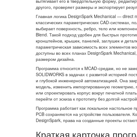
вытягивает его в твердотельную форму, редактиру
другого, проверяет размеры и экспортирует резу
Главная логика DesignSpark Mechanical — direct 
классических параметрических CAD-системах, по
выбирает поверхность, ребро, тело или компонент
Blend. Такой подход удобен для быстрых прототи
кронштейнов, крышек, панелей, заглушек и детал
параметрическая зависимость всех элементов моде
доступны во всех планах DesignSpark Mechanical
размером дизайна.
Программа относится к MCAD-средам, но не за
SOLIDWORKS в задачах с развитой историей пос
и глубокой инженерной автоматизацией. Она зак
модель, изменить импортированную геометрию, п
или спроектировать корпус вокруг печатной платы
перейти от эскиза к прототипу без долгой настро
Программа работает как локальное настольное п
PCB сохраняются на устройстве пользователя. 
DesignSpark, права на созданные проекты остают
Краткая карточка про