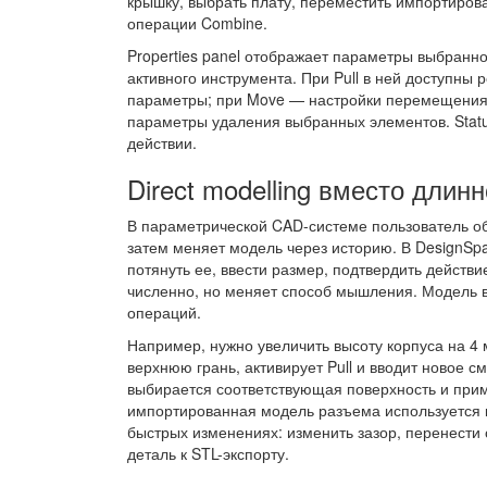
крышку, выбрать плату, переместить импортиров
операции Combine.
Properties panel отображает параметры выбранног
активного инструмента. При Pull в ней доступны
параметры; при Move — настройки перемещения, 
параметры удаления выбранных элементов. Statu
действии.
Direct modelling вместо длин
В параметрической CAD-системе пользователь обы
затем меняет модель через историю. В DesignSpa
потянуть ее, ввести размер, подтвердить действи
численно, но меняет способ мышления. Модель в
операций.
Например, нужно увеличить высоту корпуса на 4 
верхнюю грань, активирует Pull и вводит новое 
выбирается соответствующая поверхность и прим
импортированная модель разъема используется ка
быстрых изменениях: изменить зазор, перенести 
деталь к STL-экспорту.