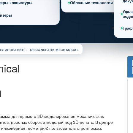
доку
жеры клавиатуры
Облачные технологии
Удал
айзеры
водя
Граф
ДЕЛИРОВАНИЕ
»
DESIGNSPARK MECHANICAL
ical
l
рамма для прямого 3D-моделирования механических
нтов, простых сборок и моделей под 3D-печать. В центре
инженерная геометрия: пользователь строит эскиз,