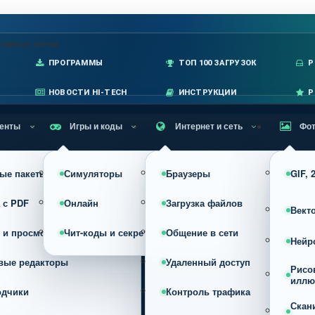
лавное меню
ПРОГРАММЫ
ТОП 100 ЗАГРУЗОК
P
НОВОСТИ HI-TECH
ИНСТРУКЦИИ
Р
енты
Игры и коды
Интернет и сеть
Фот
ые пакеты
Симуляторы
Браузеры
GIF,
 с PDF
Онлайн
Загрузка файлов
Вект
 и просмотр
Чит-коды и секреты
Общение в сети
Нейр
вые редакторы
Удаленный доступ
Рисо
иллю
одчики
Контроль трафика
Скан