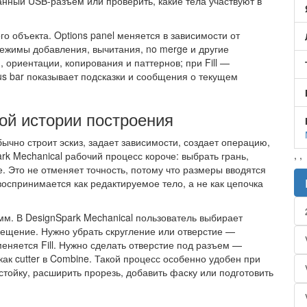
анный USB-разъем или проверить, какие тела участвуют в
о объекта. Options panel меняется в зависимости от
 режимы добавления, вычитания, no merge и другие
ориентации, копирования и паттернов; при Fill —
s bar показывает подсказки и сообщения о текущем
ной истории построения
чно строит эскиз, задает зависимости, создает операцию,
,
,
rk Mechanical рабочий процесс короче: выбрать грань,
е. Это не отменяет точность, потому что размеры вводятся
оспринимается как редактируемое тело, а не как цепочка
мм. В DesignSpark Mechanical пользователь выбирает
смещение. Нужно убрать скругление или отверстие —
еняется Fill. Нужно сделать отверстие под разъем —
к cutter в Combine. Такой процесс особенно удобен при
стойку, расширить прорезь, добавить фаску или подготовить