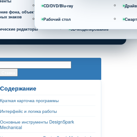
менты
CD/DVD/Blu-ray
Драйв
ение фона, объектов и
Фотоорганайзеры и каталогизац
ных знаков
фотографий
Рабочий стол
Смар
ические редакторы
3D-Моделирование
Содержание
Краткая карточка программы
Интерфейс и логика работы
Основные инструменты DesignSpark
Mechanical