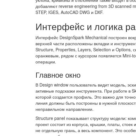
уклона, кривизны и отклонений также входят в о
добавляют reverse engineering from 3D scanned me
STEP, IGES, AutoCAD DWG и DXF.
Интерфейс и логика р
Интерфейс DesignSpark Mechanical построен вокр
верхней части расположены вкладки и инструмен
Structure, Properties, Layers, Selection и Option
оранжевым, рядом с курсором появляется Mini-to
операции.
Главное окно
В Design window пользователь видит модель, эск
активные подсказки инструмента. При работе в Sk
которой создается профиль. Это важно для точно
линия должны быть построены в нужной плоскости
неправильном направлении.
Structure panel показывает структуру модели: компо
проект состоит из корпуса, крышки, платы, стое
не отдельную грань, а весь компонент. Это особ