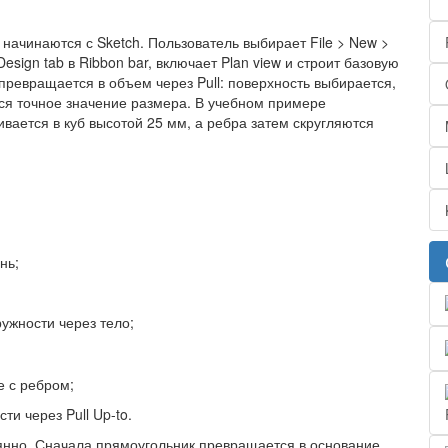
начинаются с Sketch. Пользователь выбирает File > New >
esign tab в Ribbon bar, включает Plan view и строит базовую
превращается в объем через Pull: поверхность выбирается,
тся точное значение размера. В учебном примере
ивается в куб высотой 25 мм, а ребра затем скругляются
нь;
ужности через тело;
е с ребром;
ти через Pull Up-to.
оянно. Сначала прямоугольник превращается в основание