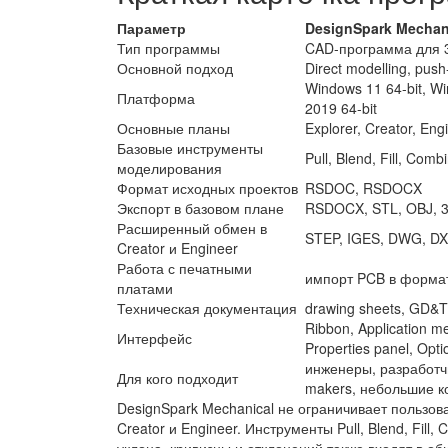
Параметр
DesignSpark Mechan
Тип программы
CAD-программа для 
Основной подход
Direct modelling, pus
Windows 11 64-bit, Wi
Платформа
2019 64-bit
Основные планы
Explorer, Creator, Eng
Базовые инструменты
Pull, Blend, Fill, Com
моделирования
Формат исходных проектов
RSDOC, RSDOCX
Экспорт в базовом плане
RSDOCX, STL, OBJ, 
Расширенный обмен в
STEP, IGES, DWG, DX
Creator и Engineer
Работа с печатными
импорт PCB в форма
платами
Техническая документация
drawing sheets, GD&T,
Ribbon, Application me
Интерфейс
Properties panel, Opti
инженеры, разработчи
Для кого подходит
makers, небольшие 
DesignSpark Mechanical не ограничивает пользова
Creator и Engineer. Инструменты Pull, Blend, Fill