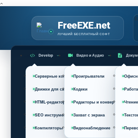
Г
FreeEXE.net
ЛУЧШИЙ БЕСПЛАТНЫЙ СОФТ
Develop
Видео и Аудио
Докум
Серверные компоненты
Проигрыватели
Офисн
Движки для сайта (CMS)
Кодеки
Работа
HTML-редакторы
Редакторы и конвертеры
Чтение
SEO инструменты
Захват с экрана
Тексто
Компиляторы
Видеонаблюдение
Перев