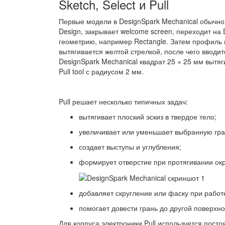
Sketch, Select и Pull
Первые модели в DesignSpark Mechanical обычно 
Design, закрывает welcome screen, переходит на D
геометрию, например Rectangle. Затем профиль 
вытягивается желтой стрелкой, после чего вводи
DesignSpark Mechanical квадрат 25 × 25 мм вытяг
Pull tool с радиусом 2 мм.
Pull решает несколько типичных задач:
вытягивает плоский эскиз в твердое тело;
увеличивает или уменьшает выбранную гра
создает выступы и углубления;
формирует отверстие при протягивании окр
добавляет скругление или фаску при работ
помогает довести грань до другой поверхнос
Для корпуса электроники Pull используется пост