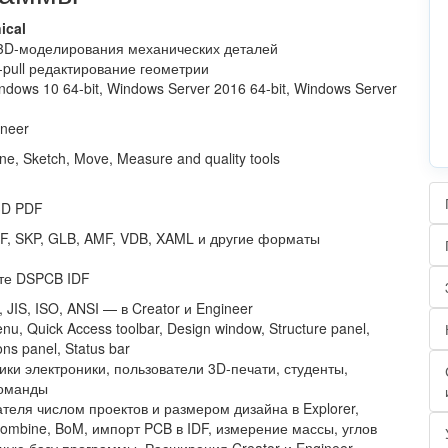
ical
3D-моделирования механических деталей
h-pull редактирование геометрии
ndows 10 64-bit, Windows Server 2016 64-bit, Windows Server
ineer
bine, Sketch, Move, Measure and quality tools
3D PDF
F, SKP, GLB, AMF, VDB, XAML и другие форматы
те DSPCB IDF
 JIS, ISO, ANSI — в Creator и Engineer
nu, Quick Access toolbar, Design window, Structure panel,
ons panel, Status bar
ки электроники, пользователи 3D-печати, студенты,
команды
теля числом проектов и размером дизайна в Explorer,
, Combine, BoM, импорт PCB в IDF, измерение массы, углов