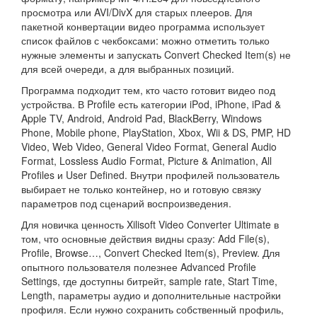
просмотра или AVI/DivX для старых плееров. Для
пакетной конвертации видео программа использует
список файлов с чекбоксами: можно отметить только
нужные элементы и запускать Convert Checked Item(s) не
для всей очереди, а для выбранных позиций.
Программа подходит тем, кто часто готовит видео под
устройства. В Profile есть категории iPod, iPhone, iPad &
Apple TV, Android, Android Pad, BlackBerry, Windows
Phone, Mobile phone, PlayStation, Xbox, Wii & DS, PMP, HD
Video, Web Video, General Video Format, General Audio
Format, Lossless Audio Format, Picture & Animation, All
Profiles и User Defined. Внутри профилей пользователь
выбирает не только контейнер, но и готовую связку
параметров под сценарий воспроизведения.
Для новичка ценность Xilisoft Video Converter Ultimate в
том, что основные действия видны сразу: Add File(s),
Profile, Browse…, Convert Checked Item(s), Preview. Для
опытного пользователя полезнее Advanced Profile
Settings, где доступны битрейт, sample rate, Start Time,
Length, параметры аудио и дополнительные настройки
профиля. Если нужно сохранить собственный профиль,