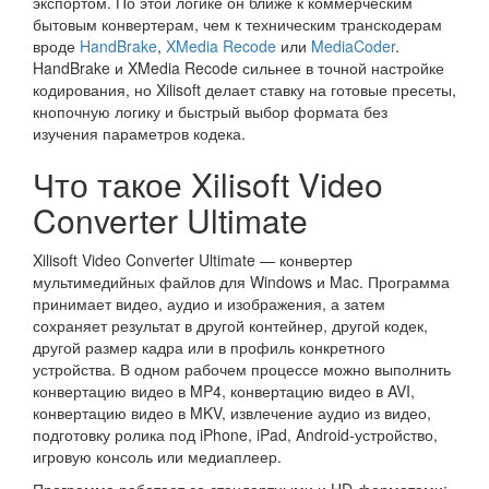
экспортом. По этой логике он ближе к коммерческим
бытовым конвертерам, чем к техническим транскодерам
вроде
HandBrake
,
XMedia Recode
или
MediaCoder
.
HandBrake и XMedia Recode сильнее в точной настройке
кодирования, но Xilisoft делает ставку на готовые пресеты,
кнопочную логику и быстрый выбор формата без
изучения параметров кодека.
Что такое Xilisoft Video
Converter Ultimate
Xilisoft Video Converter Ultimate — конвертер
мультимедийных файлов для Windows и Mac. Программа
принимает видео, аудио и изображения, а затем
сохраняет результат в другой контейнер, другой кодек,
другой размер кадра или в профиль конкретного
устройства. В одном рабочем процессе можно выполнить
конвертацию видео в MP4, конвертацию видео в AVI,
конвертацию видео в MKV, извлечение аудио из видео,
подготовку ролика под iPhone, iPad, Android-устройство,
игровую консоль или медиаплеер.