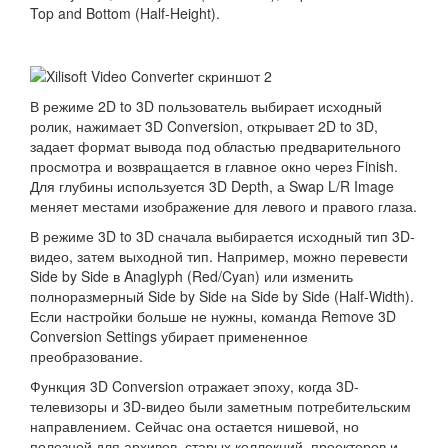
Top and Bottom (Half-Height).
В режиме 2D to 3D пользователь выбирает исходный
ролик, нажимает 3D Conversion, открывает 2D to 3D,
задает формат вывода под областью предварительного
просмотра и возвращается в главное окно через Finish.
Для глубины используется 3D Depth, а Swap L/R Image
меняет местами изображение для левого и правого глаза.
В режиме 3D to 3D сначала выбирается исходный тип 3D-
видео, затем выходной тип. Например, можно перевести
Side by Side в Anaglyph (Red/Cyan) или изменить
полноразмерный Side by Side на Side by Side (Half-Width).
Если настройки больше не нужны, команда Remove 3D
Conversion Settings убирает примененное
преобразование.
Функция 3D Conversion отражает эпоху, когда 3D-
телевизоры и 3D-видео были заметным потребительским
направлением. Сейчас она остается нишевой, но
полезной для архивов, старых коллекций, проекторов и