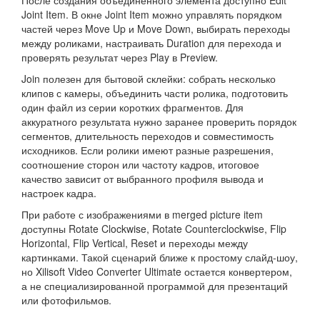
Joint Item. В окне Joint Item можно управлять порядком
частей через Move Up и Move Down, выбирать переходы
между роликами, настраивать Duration для перехода и
проверять результат через Play в Preview.
Join полезен для бытовой склейки: собрать несколько
клипов с камеры, объединить части ролика, подготовить
один файл из серии коротких фрагментов. Для
аккуратного результата нужно заранее проверить порядок
сегментов, длительность переходов и совместимость
исходников. Если ролики имеют разные разрешения,
соотношение сторон или частоту кадров, итоговое
качество зависит от выбранного профиля вывода и
настроек кадра.
При работе с изображениями в merged picture item
доступны Rotate Clockwise, Rotate Counterclockwise, Flip
Horizontal, Flip Vertical, Reset и переходы между
картинками. Такой сценарий ближе к простому слайд-шоу,
но Xilisoft Video Converter Ultimate остается конвертером,
а не специализированной программой для презентаций
или фотофильмов.