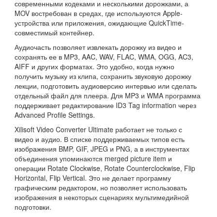
современными кодеками и несколькими дорожками, а
MOV востребован в средах, где используются Apple-
устройства или приложения, ожидающие QuickTime-
совместимый контейнер.
Аудиочасть позволяет извлекать дорожку из видео и
сохранять ее в MP3, AAC, WAV, FLAC, WMA, OGG, AC3,
AIFF и других форматах. Это удобно, когда нужно
получить музыку из клипа, сохранить звуковую дорожку
лекции, подготовить аудиоверсию интервью или сделать
отдельный файл для плеера. Для MP3 и WMA программа
поддерживает редактирование ID3 Tag information через
Advanced Profile Settings.
Xilisoft Video Converter Ultimate работает не только с
видео и аудио. В списке поддерживаемых типов есть
изображения BMP, GIF, JPEG и PNG, а в инструментах
объединения упоминаются merged picture item и
операции Rotate Clockwise, Rotate Counterclockwise, Flip
Horizontal, Flip Vertical. Это не делает программу
графическим редактором, но позволяет использовать
изображения в некоторых сценариях мультимедийной
подготовки.