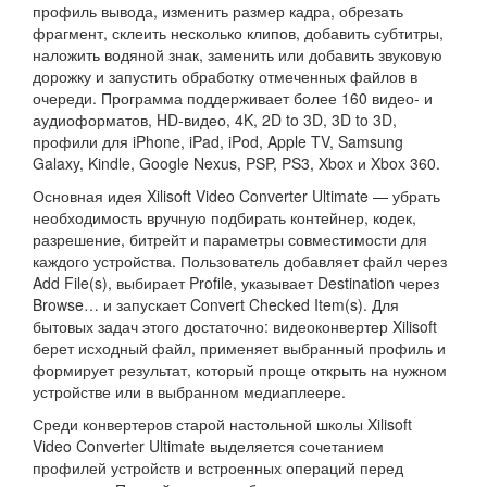
профиль вывода, изменить размер кадра, обрезать
фрагмент, склеить несколько клипов, добавить субтитры,
наложить водяной знак, заменить или добавить звуковую
дорожку и запустить обработку отмеченных файлов в
очереди. Программа поддерживает более 160 видео- и
аудиоформатов, HD-видео, 4K, 2D to 3D, 3D to 3D,
профили для iPhone, iPad, iPod, Apple TV, Samsung
Galaxy, Kindle, Google Nexus, PSP, PS3, Xbox и Xbox 360.
Основная идея Xilisoft Video Converter Ultimate — убрать
необходимость вручную подбирать контейнер, кодек,
разрешение, битрейт и параметры совместимости для
каждого устройства. Пользователь добавляет файл через
Add File(s), выбирает Profile, указывает Destination через
Browse… и запускает Convert Checked Item(s). Для
бытовых задач этого достаточно: видеоконвертер Xilisoft
берет исходный файл, применяет выбранный профиль и
формирует результат, который проще открыть на нужном
устройстве или в выбранном медиаплеере.
Среди конвертеров старой настольной школы Xilisoft
Video Converter Ultimate выделяется сочетанием
профилей устройств и встроенных операций перед