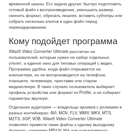
временной шкалы. Его задача другая: быстро подготовить
готовый файл к воспроизведению, уменьшить размер,
сменить формат, обрезать лишнее, вставить субтитры или
собрать несколько клипов в один файл перед
перекодированием.
Кому подойдет программа
Xilisoft Video Converter Ultimate рассчитан на
пользователей, которым нужен не набор отдельных
утилит, а единое окно для типовых операций с видео.
Программа удобна, когда файл открывается на
компьютере, но не воспроизводится на телефоне,
планшете, телевизоре, приставке или старом
медиаплеере. В таких случаях пользователь выбирает
профиль устройства или формат из Profile, а не собирает
параметры вручную.
Отдельная аудитория — владельцы архивов с роликами в
разных контейнерах: AVI, MOV, FLV, WMV, MKV, MTS,
M2TS, 3GP, VOB. Xilisoft Video Converter Ultimate
позволяет привести такие файлы к одному выходному
формату, например MP4/H.264 для повседневного