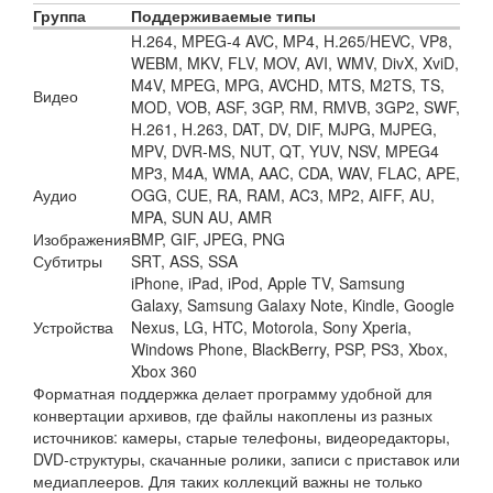
Группа
Поддерживаемые типы
H.264, MPEG-4 AVC, MP4, H.265/HEVC, VP8,
WEBM, MKV, FLV, MOV, AVI, WMV, DivX, XviD,
M4V, MPEG, MPG, AVCHD, MTS, M2TS, TS,
Видео
MOD, VOB, ASF, 3GP, RM, RMVB, 3GP2, SWF,
H.261, H.263, DAT, DV, DIF, MJPG, MJPEG,
MPV, DVR-MS, NUT, QT, YUV, NSV, MPEG4
MP3, M4A, WMA, AAC, CDA, WAV, FLAC, APE,
Аудио
OGG, CUE, RA, RAM, AC3, MP2, AIFF, AU,
MPA, SUN AU, AMR
Изображения
BMP, GIF, JPEG, PNG
Субтитры
SRT, ASS, SSA
iPhone, iPad, iPod, Apple TV, Samsung
Galaxy, Samsung Galaxy Note, Kindle, Google
Устройства
Nexus, LG, HTC, Motorola, Sony Xperia,
Windows Phone, BlackBerry, PSP, PS3, Xbox,
Xbox 360
Форматная поддержка делает программу удобной для
конвертации архивов, где файлы накоплены из разных
источников: камеры, старые телефоны, видеоредакторы,
DVD-структуры, скачанные ролики, записи с приставок или
медиаплееров. Для таких коллекций важны не только