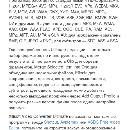
Программа работает со стандартными и HD-форматами:
H.264, MPEG-4 AVC, MP4, H.265/HEVC, VP8, WEBM, MKV,
FLV, MOV, AVI, WMV, DivX, XviD, M4V, MPEG, MPG,
AVCHD, MTS, M2TS, TS, VOB, ASF, 3GP, RM, RMVB, SWF,
DV и другими. В аудиочасти доступны MP3, M4A, WMA,
AAC, CDA, WAV, FLAC, APE, OGG, CUE, RA, RAM, AC3,
MP2, AIFF, AU, MPA и SUN AU; для изображений заявлены
BMP, GIF, JPEG и PNG; для субтитров — SRT, ASS и SSA.
Главная особенность Ultimate-редакции — не только
набор форматов, но и инструменты подготовки
результата. В программе есть Clip для обрезки
фрагментов, Merge Selected Item into One для
объединения нескольких файлов, Effects для
кадрирования, яркости, контраста, насыщенности,
спецэффектов, водяных знаков, аудиодорожек и
субтитров. Для одного исходника можно добавить
несколько выходных профилей через Add Output Profile и
получить разные версии файла после одной настройки
очереди.
Xilisoft Video Converter Ultimate не заменяет монтажные
программы вроде
Shotcut
,
Avidemux
или
VSDC Free Video
Editor
, потому что не строится вокруг многодорожечной