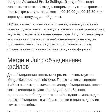
Length в Advanced Profile Settings. Это удобно, когда
известны точные таймкоды: например, нужно сохранить
первые три минуты, фрагмент с 00:10:00 до 00:15:30 или
короткую сцену заданной длины.
Clip не является монтажной шкалой, поэтому сложный
монтаж с десятками переходов, слоями и синхронизацией
звука лучше делать в видеоредакторе. Но для конвертера
встроенная обрезка полезна: пользователь не создает
промежуточный файл в другой программе, а сразу
отправляет выбранный сегмент в нужный формат.
Merge и Join: объединение
файлов
Для объединения нескольких роликов используется
Merge Selected Item into One. Пользователь выделяет
файлы в списке, нажимает команду объединения, после
чего в очереди создается merged item. Важное
ограничение: объединяются файлы одного типа; видео
нельзя объединять с изображениями в один видеоклип
тем же способом.
После создания объединенного элемента доступно Edit