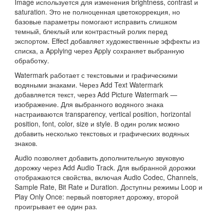
Image используется для изменения brightness, contrast и
saturation. Это не полноценная цветокоррекция, но
базовые параметры помогают исправить слишком
темный, блеклый или контрастный ролик перед
экспортом. Effect добавляет художественные эффекты из
списка, а Applying через Apply сохраняет выбранную
обработку.
Watermark работает с текстовыми и графическими
водяными знаками. Через Add Text Watermark
добавляется текст, через Add Picture Watermark —
изображение. Для выбранного водяного знака
настраиваются transparency, vertical position, horizontal
position, font, color, size и style. В один ролик можно
добавить несколько текстовых и графических водяных
знаков.
Audio позволяет добавить дополнительную звуковую
дорожку через Add Audio Track. Для выбранной дорожки
отображаются свойства, включая Audio Codec, Channels,
Sample Rate, Bit Rate и Duration. Доступны режимы Loop и
Play Only Once: первый повторяет дорожку, второй
проигрывает ее один раз.