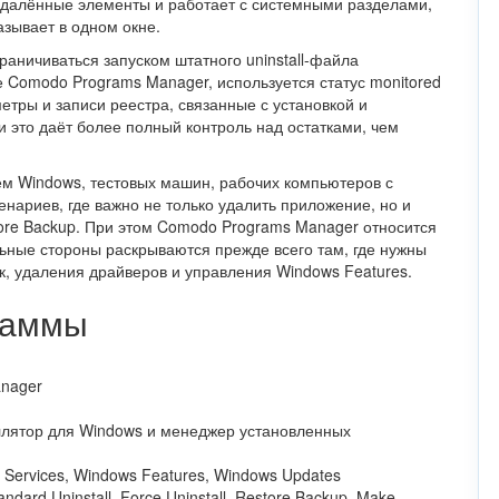
удалённые элементы и работает с системными разделами,
зывает в одном окне.
аничиваться запуском штатного uninstall-файла
 Comodo Programs Manager, используется статус monitored
етры и записи реестра, связанные с установкой и
это даёт более полный контроль над остатками, чем
м Windows, тестовых машин, рабочих компьютеров с
нариев, где важно не только удалить приложение, но и
tore Backup. При этом Comodo Programs Manager относится
льные стороны раскрываются прежде всего там, где нужны
к, удаления драйверов и управления Windows Features.
граммы
nager
лятор для Windows и менеджер установленных
d Services, Windows Features, Windows Updates
andard Uninstall, Force Uninstall, Restore Backup, Make