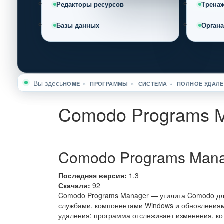
Редакторы ресурсов
Трена
Базы данных
Орган
Вы здесь
HOME
»
ПРОГРАММЫ
»
СИСТЕМА
»
ПОЛНОЕ УДАЛЕ
Comodo Programs 
Comodo Programs Man
Последняя версия:
1.3
Скачали:
92
Comodo Programs Manager — утилита Comodo дл
службами, компонентами Windows и обновлениями
удаления: программа отслеживает изменения, ко