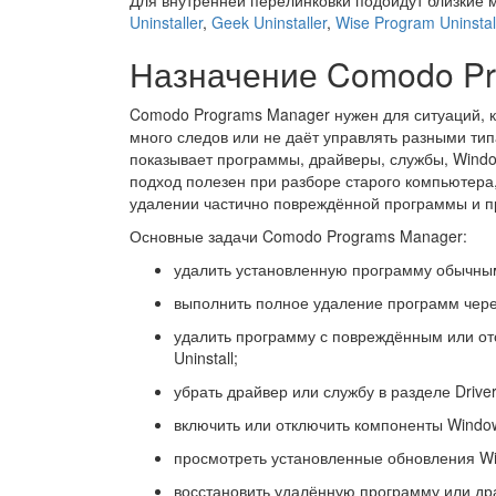
Для внутренней перелинковки подойдут близкие
Uninstaller
,
Geek Uninstaller
,
Wise Program Uninstal
Назначение Comodo Pr
Comodo Programs Manager нужен для ситуаций, к
много следов или не даёт управлять разными ти
показывает программы, драйверы, службы, Windo
подход полезен при разборе старого компьютера,
удалении частично повреждённой программы и п
Основные задачи Comodo Programs Manager:
удалить установленную программу обычным 
выполнить полное удаление программ через 
удалить программу с повреждённым или о
Uninstall;
убрать драйвер или службу в разделе Driver
включить или отключить компоненты Window
просмотреть установленные обновления Wi
восстановить удалённую программу или дра