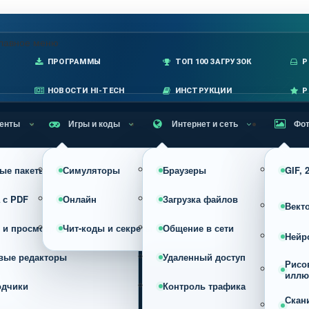
лавное меню
ПРОГРАММЫ
ТОП 100 ЗАГРУЗОК
P
НОВОСТИ HI-TECH
ИНСТРУКЦИИ
Р
енты
Игры и коды
Интернет и сеть
Фот
ые пакеты
Симуляторы
Браузеры
GIF,
 с PDF
Онлайн
Загрузка файлов
Вект
 и просмотр
Чит-коды и секреты
Общение в сети
Нейр
вые редакторы
Удаленный доступ
Рисо
иллю
одчики
Контроль трафика
Скан