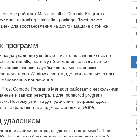
о основе работает Make Installer: Comodo Programs
self-extracting installation package. Такой пакет
чен для восстановления на другой машине с той же
х программ
, когда удаление уже было начато, но завершилось не
artial uninstalls, поэтому её можно использовать после
ись папки, записи, службы или элементы списка
на для старых Windows-систем, где накопленные следы
и обновлению приложения.
m Files, Comodo Programs Manager работает с несколькими
анные и записи реестра, а для monitored program
овки. Поэтому утилита для удаления программ здесь
, а не файлового менеджера с кнопкой Delete.
д удалением
анные и записи реестра, созданные программой. После
Restore Backup без повторного прохождения штатной