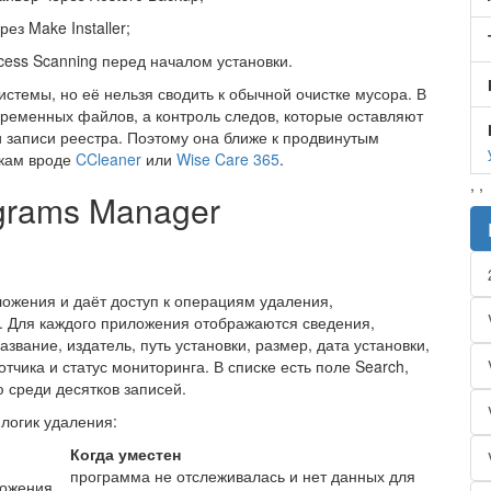
ерез Make Installer;
ess Scanning перед началом установки.
стемы, но её нельзя сводить к обычной очистке мусора. В
ременных файлов, а контроль следов, которые оставляют
 записи реестра. Поэтому она ближе к продвинутым
икам вроде
CCleaner
или
Wise Care 365
.
,
,
grams Manager
ожения и даёт доступ к операциям удаления,
а. Для каждого приложения отображаются сведения,
звание, издатель, путь установки, размер, дата установки,
чика и статус мониторинга. В списке есть поле Search,
 среди десятков записей.
логик удаления:
Когда уместен
программа не отслеживалась и нет данных для
ложения