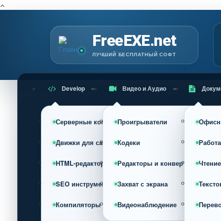
Г
FreeEXE.net
ЛУЧШИЙ БЕСПЛАТНЫЙ СОФТ
Develop
Видео и Аудио
Докум
Серверные компоненты
Проигрыватели
Офисн
Движки для сайта (CMS)
Кодеки
Работа
HTML-редакторы
Редакторы и конвертеры
Чтение
SEO инструменты
Захват с экрана
Тексто
Компиляторы
Видеонаблюдение
Перев