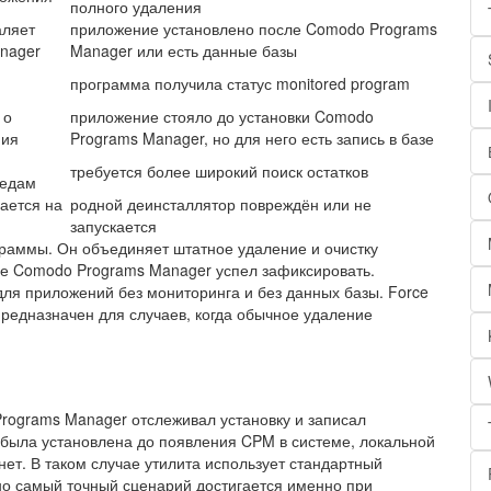
полного удаления
аляет
приложение установлено после Comodo Programs
nager
Manager или есть данные базы
программа получила статус monitored program
 о
приложение стояло до установки Comodo
ния
Programs Manager, но для него есть запись в базе
требуется более широкий поиск остатков
ледам
ается на
родной деинсталлятор повреждён или не
запускается
граммы. Он объединяет штатное удаление и очистку
ые Comodo Programs Manager успел зафиксировать.
 для приложений без мониторинга и без данных базы. Force
 предназначен для случаев, когда обычное удаление
Programs Manager отслеживал установку и записал
была установлена до появления CPM в системе, локальной
ет. В таком случае утилита использует стандартный
но самый точный сценарий достигается именно при