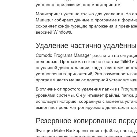
установке приложения под мониторингом.
Мониторинг нужен не только для удаления. На ег
Manager собирает данные о программе и формирует 
сохраняет конфигурацию приложения и предназна
версией Windows.
Удаление частично удалённы
Comodo Programs Manager рассчитан на ситуации
полностью. Программа выявляет остатки failed и p
неудачной деинсталляции, когда в системе остал
установленных приложений. Эта возможность важ
программ часто мешают повторной установке ил
В отличие от простого удаления папки из Progra
уровнями системы. Он учитывает файлы, папки, д
использует историю, собранную с момента устан
выполняет роль контролируемого деинсталлятора
Резервное копирование пере
Функция Make Backup сохраняет файлы, папки, д
удаления приложение можно восстановить через 