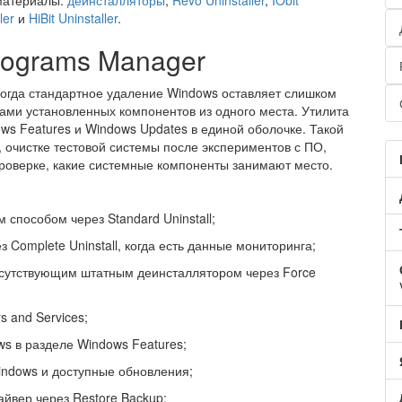
 материалы:
деинсталляторы
,
Revo Uninstaller
,
IObit
ler
и
HiBit Uninstaller
.
ograms Manager
огда стандартное удаление Windows оставляет слишком
пами установленных компонентов из одного места. Утилита
ws Features и Windows Updates в единой оболочке. Такой
 очистке тестовой системы после экспериментов с ПО,
роверке, какие системные компоненты занимают место.
способом через Standard Uninstall;
Complete Uninstall, когда есть данные мониторинга;
тсутствующим штатным деинсталлятором через Force
s and Services;
s в разделе Windows Features;
ndows и доступные обновления;
йвер через Restore Backup;