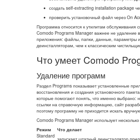
создать self-extracting installation package ч
проверить установочный файл через On Acc
Программа относится к утилитам обслуживания си
Comodo Programs Manager важнее не удаление в
приложения: файлы, папки, данные, параметры и
деинсталляторам, чем к классическим чистильщ
Что умеет Comodo Pro
Удаление программ
Раздел Programs показывает установленные прил
восстановления и создания установочного пакет
которые помогают понять, что именно выбрано: на
ссылки на справочную информацию, сайт разработ
поэтому программу не приходится искать вручную
Comodo Programs Manager использует несколько 
Режим
Что делает
Standard
запускает штатный деинсталлятор при