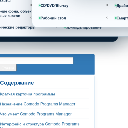
менты
CD/DVD/Blu-ray
Драйв
ение фона, объектов и
Фотоорганайзеры и каталогизац
ных знаков
фотографий
Рабочий стол
Смар
ические редакторы
3D-Моделирование
Содержание
Краткая карточка программы
Назначение Comodo Programs Manager
Что умеет Comodo Programs Manager
Интерфейс и структура Comodo Programs