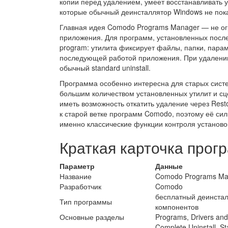
копии перед удалением, умеет восстанавливать 
которые обычный деинсталлятор Windows не пока
Главная идея Comodo Programs Manager — не огр
приложения. Для программ, установленных после
program: утилита фиксирует файлы, папки, парам
последующей работой приложения. При удалении 
обычный standard uninstall.
Программа особенно интересна для старых систе
большим количеством установленных утилит и сце
иметь возможность откатить удаление через Res
к старой ветке программ Comodo, поэтому её си
именно классические функции контроля установо
Краткая карточка про
Параметр
Данные
Название
Comodo Programs Ma
Разработчик
Comodo
бесплатный деинстал
Тип программы
компонентов
Основные разделы
Programs, Drivers an
Complete Uninstall, St