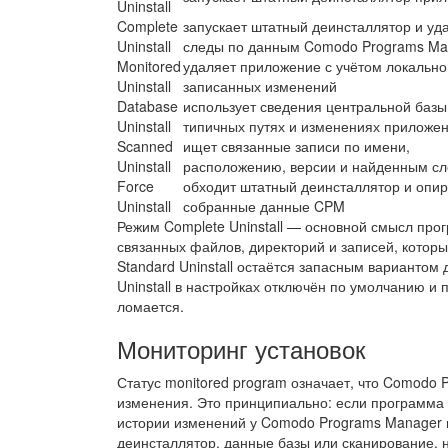
Uninstall
Complete
запускает штатный деинсталлятор и уд
Uninstall
следы по данным Comodo Programs Ma
Monitored
удаляет приложение с учётом локально
Uninstall
записанных изменений
Database
использует сведения центральной базы
Uninstall
типичных путях и изменениях приложе
Scanned
ищет связанные записи по имени,
Uninstall
расположению, версии и найденным с
Force
обходит штатный деинсталлятор и опир
Uninstall
собранные данные CPM
Режим Complete Uninstall — основной смысл про
связанных файлов, директорий и записей, котор
Standard Uninstall остаётся запасным вариантом
Uninstall в настройках отключён по умолчанию и
ломается.
Мониторинг установок
Статус monitored program означает, что Comodo 
изменения. Это принципиально: если программа 
истории изменений у Comodo Programs Manager н
деинсталлятор, данные базы или сканирование, 