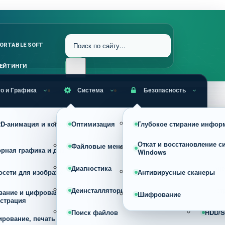
ORTABLE SOFT
ЕЙТИНГИ
о и Графика
Система
Безопасность
RAW, HDR и профессиональная
 2D-анимация и комиксы
Оптимизация
Глубокое стирание инфор
Устан
обработка фото
Откат и восстановление с
Файловые менеджеры
Архив
орная графика и дизайн
Конвертеры изображений
Windows
Диагностика
Проце
осети для изображений
Просмотрщики
Антивирусные сканеры
Деинсталляторы
Реест
вание и цифровая
Сжатие, оптимизация и изменени
Шифрование
страция
размера изображений
Поиск файлов
HDD/S
ирование, печать и фото на
Скриншотеры