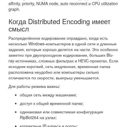
affinity, priority, NUMA node, auto reconnect и CPU utilization
graph.
Когда Distributed Encoding имеет
смысл
Распределённое кодирование оправдано, когда есть
несколько Windows-компьютеров в одной сети и длинные
задания, которые хорошо делятся на части. Это особенно
заметно при двухпроходном кодировании, больших Blu-
ray-источниках, сложных фильтрах и HEVC-проектах. Если
исходник короткий, сеть медленная, временная папка
расположена неудобно или компьютеры сильно
отличаются по скорости, выигрыш уменьшается.
Для работы режима важны:
общая сеть между машинами;
доступ к общей временной папке;
одинаковая или совместимая конфигурация
RipBot264 на узлах;
корректные IP-адреса и порты;