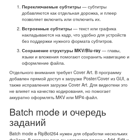
Переключаемые субтитры
— субтитры
добавляются как отдельная дорожка, и плеер
позволяет включить или отключить их.
Встроенные субтитры
— текст или графика
накладываются на кадр, что удобно для устройств
без поддержки нужного формата субтитров.
Сохранение структуры MKV/Blu-ray
— главы,
языки и вложения помогают сохранить навигацию и
оформление файла.
Отдельного внимания требует Cover Art. В программу
добавлен прямой доступ к загрузке Poster/Cover из GUI, а
также исправления загрузки Cover Art. Для видеотеки это
не влияет на качество кодирования, но помогает
аккуратно оформлять MKV или MP4-файл.
Batch mode и очередь
заданий
Batch mode в RipBot264 нужен для обработки нескольких
файлов. В главном окне он находится рядом с Add, Edit и