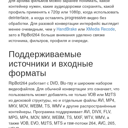
для архива фильмов можно заранее понимать, какой
контейнер нужен, какие аудиодорожки сохранять, какой
профиль применять к 720p или 1080p, когда использовать
deinterlace, а когда оставлять progressive-видео без
обработки. Для разовой конвертации интерфейс выглядит
менее очевидным, чем у
HandBrake
или
XMedia Recode
,
зато в RipBot264 больше внимания уделено связке
источника, фильтров, профиля и очереди.
Поддерживаемые
источники и входные
форматы
RipBot264 работает с DVD, Blu-ray и широким набором
видеофайлов. Для обычной конвертации это означает, что
пользователь может добавлять не только VOB или M2TS
из дисковой структуры, но и отдельные файлы AVI, MP4,
MKV, MOV, WEBM, TS, WMV и другие распространённые
контейнеры. Программа поддерживает AVI, DIVX, FLV,
MPG, MP4, MOV, MKV, WEBM, TS, MXF, WTV, WMV, а
также VOB, EVO, M2TS, MTS и raw-потоки 264, AVC, 265,