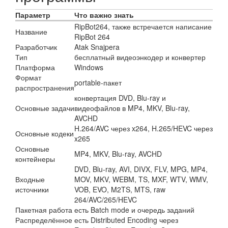
Параметр
Что важно знать
RipBot264, также встречается написание
Название
RipBot 264
Разработчик
Atak Snajpera
Тип
бесплатный видеоэнкодер и конвертер
Платформа
Windows
Формат
portable-пакет
распространения
конвертация DVD, Blu-ray и
Основные задачи
видеофайлов в MP4, MKV, Blu-ray,
AVCHD
H.264/AVC через x264, H.265/HEVC через
Основные кодеки
x265
Основные
MP4, MKV, Blu-ray, AVCHD
контейнеры
DVD, Blu-ray, AVI, DIVX, FLV, MPG, MP4,
Входные
MOV, MKV, WEBM, TS, MXF, WTV, WMV,
источники
VOB, EVO, M2TS, MTS, raw
264/AVC/265/HEVC
Пакетная работа
есть Batch mode и очередь заданий
Распределённое
есть Distributed Encoding через