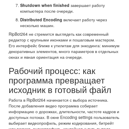
Shutdown when finished
завершает работу
компьютера после очереди.
Distributed Encoding
включает работу через
несколько машин.
RipBot264 не стремится выглядеть как современный
редактор с крупными иконками и пошаговым мастером.
Его интерфейс ближе к утилитам для энкодинга: минимум
декоративных элементов, много параметров в отдельных
окнах и явная ориентация на очереди.
Рабочий процесс: как
программа превращает
исходник в готовый файл
Работа в RipBot264 начинается с выбора источника.
После добавления видео программа собирает
информацию о дорожках, длительности, частоте кадров и
доступных потоках. В окне Encoding settings пользователь
выбирает видеопрофиль, режим кодирования, битрейт
или размер, аудиопрофиль, контейнер и путь вывода.