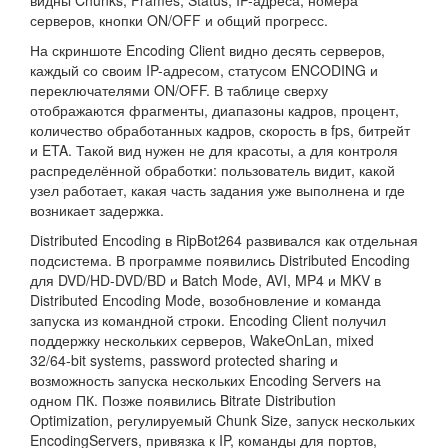
видны Chunks, Frames, Status, IP-адреса, номера
серверов, кнопки ON/OFF и общий прогресс.
На скриншоте Encoding Client видно десять серверов,
каждый со своим IP-адресом, статусом ENCODING и
переключателями ON/OFF. В таблице сверху
отображаются фрагменты, диапазоны кадров, процент,
количество обработанных кадров, скорость в fps, битрейт
и ETA. Такой вид нужен не для красоты, а для контроля
распределённой обработки: пользователь видит, какой
узел работает, какая часть задания уже выполнена и где
возникает задержка.
Distributed Encoding в RipBot264 развивался как отдельная
подсистема. В программе появились Distributed Encoding
для DVD/HD-DVD/BD и Batch Mode, AVI, MP4 и MKV в
Distributed Encoding Mode, возобновление и команда
запуска из командной строки. Encoding Client получил
поддержку нескольких серверов, WakeOnLan, mixed
32/64-bit systems, password protected sharing и
возможность запуска нескольких Encoding Servers на
одном ПК. Позже появились Bitrate Distribution
Optimization, регулируемый Chunk Size, запуск нескольких
EncodingServers, привязка к IP, команды для портов,