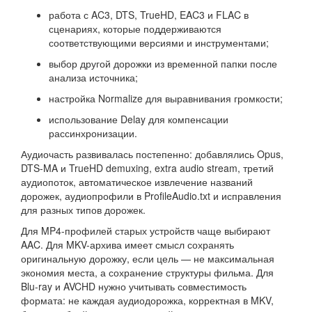
работа с AC3, DTS, TrueHD, EAC3 и FLAC в
сценариях, которые поддерживаются
соответствующими версиями и инструментами;
выбор другой дорожки из временной папки после
анализа источника;
настройка Normalize для выравнивания громкости;
использование Delay для компенсации
рассинхронизации.
Аудиочасть развивалась постепенно: добавлялись Opus,
DTS-MA и TrueHD demuxing, extra audio stream, третий
аудиопоток, автоматическое извлечение названий
дорожек, аудиопрофили в ProfileAudio.txt и исправления
для разных типов дорожек.
Для MP4-профилей старых устройств чаще выбирают
AAC. Для MKV-архива имеет смысл сохранять
оригинальную дорожку, если цель — не максимальная
экономия места, а сохранение структуры фильма. Для
Blu-ray и AVCHD нужно учитывать совместимость
формата: не каждая аудиодорожка, корректная в MKV,