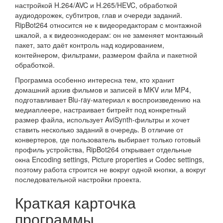
настройкой H.264/AVC и H.265/HEVC, обработкой
аудиодорожек, субтитров, глав и очереди заданий.
RipBot264 относится не к видеоредакторам с монтажной
шкалой, а к видеоэнкодерам: он не заменяет монтажный
пакет, зато даёт контроль над кодированием,
контейнером, фильтрами, размером файла и пакетной
обработкой.
Программа особенно интересна тем, кто хранит
домашний архив фильмов и записей в MKV или MP4,
подготавливает Blu-ray-материал к воспроизведению на
медиаплеере, настраивает битрейт под конкретный
размер файла, использует AviSynth-фильтры и хочет
ставить несколько заданий в очередь. В отличие от
конвертеров, где пользователь выбирает только готовый
профиль устройства, RipBot264 открывает отдельные
окна Encoding settings, Picture properties и Codec settings,
поэтому работа строится не вокруг одной кнопки, а вокруг
последовательной настройки проекта.
Краткая карточка
программы