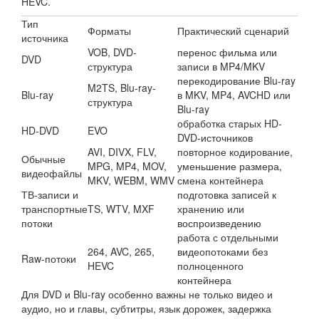
HEVC.
Тип
Форматы
Практический сценарий
источника
VOB, DVD-
перенос фильма или
DVD
структура
записи в MP4/MKV
перекодирование Blu-ray
M2TS, Blu-ray-
Blu-ray
в MKV, MP4, AVCHD или
структура
Blu-ray
обработка старых HD-
HD-DVD
EVO
DVD-источников
AVI, DIVX, FLV,
повторное кодирование,
Обычные
MPG, MP4, MOV,
уменьшение размера,
видеофайлы
MKV, WEBM, WMV
смена контейнера
ТВ-записи и
подготовка записей к
транспортные
TS, WTV, MXF
хранению или
потоки
воспроизведению
работа с отдельными
264, AVC, 265,
видеопотоками без
Raw-потоки
HEVC
полноценного
контейнера
Для DVD и Blu-ray особенно важны не только видео и
аудио, но и главы, субтитры, язык дорожек, задержка