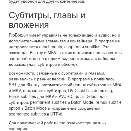
будет удобной для других контейнеров.
Субтитры, главы и
вложения
RipBot264 умеет управлять не только видео и аудио, но и
дополнительными элементами контейнера. В программе
настраиваются attachments, chapters и subtitles. Это
важно для Blu-ray и MKV: в таких источниках пользователь
часто работает не с одним видеопотоком, а с набором
дорожек, глав, субтитров и обложек.
Возможности, связанные с субтитрами и главами,
развивались с ранних версий. В программе появились
SRT для Blu-ray, автоматический demux субтитров из MP4
и MKV, mux многих субтитров, DVD subtitles demuxing,
Force subtitles для MKV и AVCHD, флаг Default для
субтитров, permanent subtitles в Batch Mode, remux subtitle
option в Batch Mode и исправление сохранения
segmented subtitles в UTF-8.
Для практической работы это означает три разных
сценария: