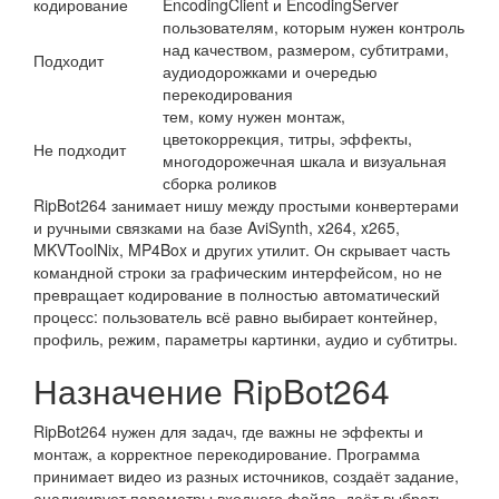
кодирование
EncodingClient и EncodingServer
пользователям, которым нужен контроль
над качеством, размером, субтитрами,
Подходит
аудиодорожками и очередью
перекодирования
тем, кому нужен монтаж,
цветокоррекция, титры, эффекты,
Не подходит
многодорожечная шкала и визуальная
сборка роликов
RipBot264 занимает нишу между простыми конвертерами
и ручными связками на базе AviSynth, x264, x265,
MKVToolNix, MP4Box и других утилит. Он скрывает часть
командной строки за графическим интерфейсом, но не
превращает кодирование в полностью автоматический
процесс: пользователь всё равно выбирает контейнер,
профиль, режим, параметры картинки, аудио и субтитры.
Назначение RipBot264
RipBot264 нужен для задач, где важны не эффекты и
монтаж, а корректное перекодирование. Программа
принимает видео из разных источников, создаёт задание,
анализирует параметры входного файла, даёт выбрать