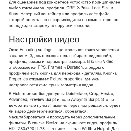
Для сценариев под конкретное устройство принципиален
выбор контейнера, профиля, CRF, 2-Pass, Lock Size и
Kbps. Неверный контейнер или профиль даёт файл,
который нормально воспроизводится на компьютере, но
не подходит старому плееру или консоли.
Настройки видео
Окно Encoding settings — центральная точка управления
заданием. Здесь пользователь выбирает видеофайл,
профиль, режим и параметры размера. В блоке Video
отображаются FPS, Frames и Duration, а рядом с
профилем есть кнопка для перехода к деталям. Кнопка
Properties открывает Picture properties, где уже
настраиваются фильтры и геометрия кадра.
В Picture properties доступны Deinterlace, Crop, Resize,
Advanced, Preview Script и поле AviSynth Script. Это не
декоративные пункты: именно через них решается, будет
ли видео деинтерлейситься, обрезаться,
масштабироваться и проходить через дополнительные
фильтры. В списке Resize на скриншоте виден профиль
HD 1280x720 [1.78:1], а ниже — поля Width и Height. Для