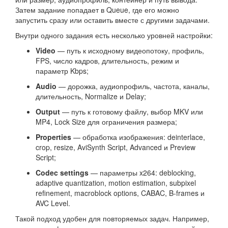
Затем задание попадает в Queue, где его можно
запустить сразу или оставить вместе с другими задачами.
Внутри одного задания есть несколько уровней настройки:
Video
— путь к исходному видеопотоку, профиль,
FPS, число кадров, длительность, режим и
параметр Kbps;
Audio
— дорожка, аудиопрофиль, частота, каналы,
длительность, Normalize и Delay;
Output
— путь к готовому файлу, выбор MKV или
MP4, Lock Size для ограничения размера;
Properties
— обработка изображения: deinterlace,
crop, resize, AviSynth Script, Advanced и Preview
Script;
Codec settings
— параметры x264: deblocking,
adaptive quantization, motion estimation, subpixel
refinement, macroblock options, CABAC, B-frames и
AVC Level.
Такой подход удобен для повторяемых задач. Например,