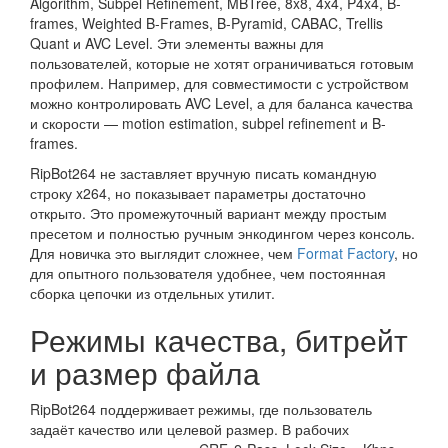
Algorithm, Subpel Refinement, MBTree, 8x8, 4x4, P4x4, B-
frames, Weighted B-Frames, B-Pyramid, CABAC, Trellis
Quant и AVC Level. Эти элементы важны для
пользователей, которые не хотят ограничиваться готовым
профилем. Например, для совместимости с устройством
можно контролировать AVC Level, а для баланса качества
и скорости — motion estimation, subpel refinement и B-
frames.
RipBot264 не заставляет вручную писать командную
строку x264, но показывает параметры достаточно
открыто. Это промежуточный вариант между простым
пресетом и полностью ручным энкодингом через консоль.
Для новичка это выглядит сложнее, чем
Format Factory
, но
для опытного пользователя удобнее, чем постоянная
сборка цепочки из отдельных утилит.
Режимы качества, битрейт
и размер файла
RipBot264 поддерживает режимы, где пользователь
задаёт качество или целевой размер. В рабочих