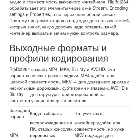
аудио и совместимость выходного контейнера. RipBot264
обрабатывает эти элементы через окна Stream, Encoding
settings и Properties, а не через один общий список.
Поэтому программа хорошо подходит для пользователей,
которые знают, какую дорожку надо оставить, какой
контейнер выбрать и зачем нужен контроль размера.
Выходные форматы и
профили кодирования
RipBot264 создаёт MP4, MKV, Blu-ray и AVCHD. Эти
варианты решают разные задачи. MP4 удобен для
широкой совместимости, MKV — для домашнего архива с
несколькими дорожками, субтитрами и главами, AVCHD и
Blu-ray — для структуры, ориентированной на
соответствующие плееры и носители.
Выходной
Когда выбирать
Что учитывать
вариант
воспроизведение на
контейнер удобен для
ПК, старых консолях,
совместимости, но хуже
MP4
переносных
MKV подходит для