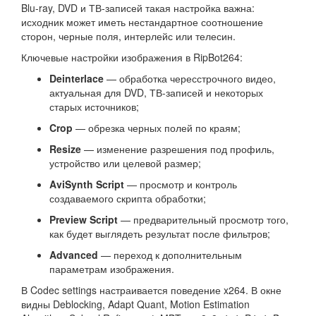
Blu-ray, DVD и ТВ-записей такая настройка важна:
исходник может иметь нестандартное соотношение
сторон, черные поля, интерлейс или телесин.
Ключевые настройки изображения в RipBot264:
Deinterlace
— обработка чересстрочного видео,
актуальная для DVD, ТВ-записей и некоторых
старых источников;
Crop
— обрезка черных полей по краям;
Resize
— изменение разрешения под профиль,
устройство или целевой размер;
AviSynth Script
— просмотр и контроль
создаваемого скрипта обработки;
Preview Script
— предварительный просмотр того,
как будет выглядеть результат после фильтров;
Advanced
— переход к дополнительным
параметрам изображения.
В Codec settings настраивается поведение x264. В окне
видны Deblocking, Adapt Quant, Motion Estimation