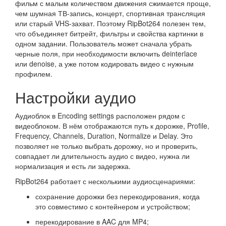
фильм с малым количеством движения сжимается проще,
чем шумная ТВ-запись, концерт, спортивная трансляция
или старый VHS-захват. Поэтому RipBot264 полезен тем,
что объединяет битрейт, фильтры и свойства картинки в
одном задании. Пользователь может сначала убрать
черные поля, при необходимости включить deinterlace
или denoise, а уже потом кодировать видео с нужным
профилем.
Настройки аудио
Аудиоблок в Encoding settings расположен рядом с
видеоблоком. В нём отображаются путь к дорожке, Profile,
Frequency, Channels, Duration, Normalize и Delay. Это
позволяет не только выбрать дорожку, но и проверить,
совпадает ли длительность аудио с видео, нужна ли
нормализация и есть ли задержка.
RipBot264 работает с несколькими аудиосценариями:
сохранение дорожки без перекодирования, когда
это совместимо с контейнером и устройством;
перекодирование в AAC для MP4;