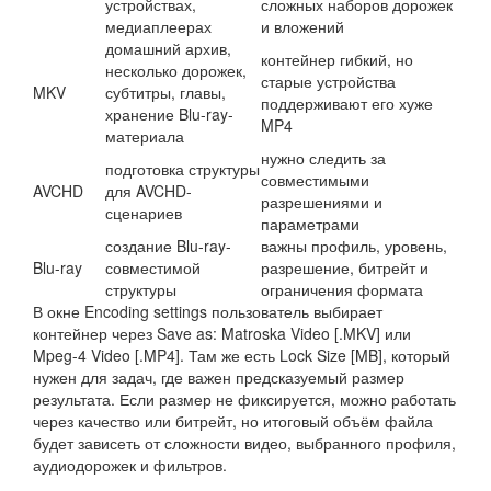
устройствах,
сложных наборов дорожек
медиаплеерах
и вложений
домашний архив,
контейнер гибкий, но
несколько дорожек,
старые устройства
MKV
субтитры, главы,
поддерживают его хуже
хранение Blu-ray-
MP4
материала
нужно следить за
подготовка структуры
совместимыми
AVCHD
для AVCHD-
разрешениями и
сценариев
параметрами
создание Blu-ray-
важны профиль, уровень,
Blu-ray
совместимой
разрешение, битрейт и
структуры
ограничения формата
В окне Encoding settings пользователь выбирает
контейнер через Save as: Matroska Video [.MKV] или
Mpeg-4 Video [.MP4]. Там же есть Lock Size [MB], который
нужен для задач, где важен предсказуемый размер
результата. Если размер не фиксируется, можно работать
через качество или битрейт, но итоговый объём файла
будет зависеть от сложности видео, выбранного профиля,
аудиодорожек и фильтров.