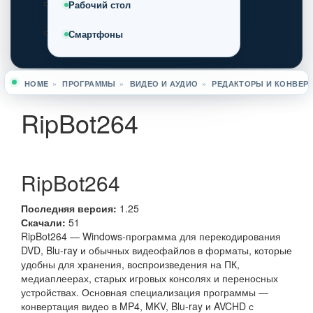
Рабочий стол
Смартфоны
HOME
»
ПРОГРАММЫ
»
ВИДЕО И АУДИО
»
РЕДАКТОРЫ И КОНВЕР
Вы здесь
RipBot264
RipBot264
Последняя версия:
1.25
Скачали:
51
RipBot264 — Windows-программа для перекодирования
DVD, Blu-ray и обычных видеофайлов в форматы, которые
удобны для хранения, воспроизведения на ПК,
медиаплеерах, старых игровых консолях и переносных
устройствах. Основная специализация программы —
конвертация видео в MP4, MKV, Blu-ray и AVCHD с