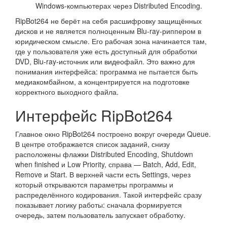
Windows-компьютерах через Distributed Encoding.
RipBot264 не берёт на себя расшифровку защищённых
дисков и не является полноценным Blu-ray-риппером в
юридическом смысле. Его рабочая зона начинается там,
где у пользователя уже есть доступный для обработки
DVD, Blu-ray-источник или видеофайл. Это важно для
понимания интерфейса: программа не пытается быть
медиакомбайном, а концентрируется на подготовке
корректного выходного файла.
Интерфейс RipBot264
Главное окно RipBot264 построено вокруг очереди Queue.
В центре отображается список заданий, снизу
расположены флажки Distributed Encoding, Shutdown
when finished и Low Priority, справа — Batch, Add, Edit,
Remove и Start. В верхней части есть Settings, через
который открываются параметры программы и
распределённого кодирования. Такой интерфейс сразу
показывает логику работы: сначала формируется
очередь, затем пользователь запускает обработку.