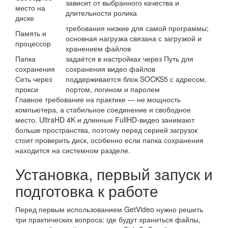
зависит от выбранного качества и
место на
длительности ролика
диске
требования низкие для самой программы;
Память и
основная нагрузка связана с загрузкой и
процессор
хранением файлов
Папка
задаётся в настройках через Путь для
сохранения
сохранения видео файлов
Сеть через
поддерживается блок SOCKS5 с адресом,
прокси
портом, логином и паролем
Главное требование на практике — не мощность
компьютера, а стабильное соединение и свободное
место. UltraHD 4K и длинные FullHD-видео занимают
больше пространства, поэтому перед серией загрузок
стоит проверить диск, особенно если папка сохранения
находится на системном разделе.
Установка, первый запуск и
подготовка к работе
Перед первым использованием GetVideo нужно решить
три практических вопроса: где будут храниться файлы,