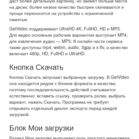
даст более детальную картинку, но займёт больше места
на диске; более низкое качество быстрее скачивается и
проще переносится на устройство с ограниченной
памятью.
GetVideo поддерживает UltraHD 4K, FullHD, HD и MP3.
Для видео основным рабочим вариантом выступает MP4,
для извлечения аудио — MP3. В онлайн-части сервиса
также доступны mp4, webm, audio, 3gpp и x-flv, а качество
включает 480p, HD, FullHD и UltraHD.
Кнопка Скачать
Кнопка Скачать запускает выбранную загрузку. В GetVideo
она находится рядом с блоком формата и качества,
поэтому последовательность действий считывается
естественно: вставить ссылку, проверить ролик, выбрать
вариант, нажать Скачать. Программа не требует
открывать отдельный диалог экспорта перед каждой
загрузкой.
Блок Мои загрузки
Раздел Мои загрузки выполняет роль простого менеджера