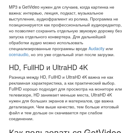
MP3 в GetVideo нужен для случаев, когда картинка не
важна: интервью, лекция, подкаст, музыкальное
выступление, аудиофрагмент из ролика. Программа не
позиционируется как профессиональный аудиоредактор,
но позволяет сохранить отдельную звуковую дорожку без
запуска отдельного конвертера. Для дальнейшей
обработки аудио можно использовать
специализированные программы вроде
Audacity
или
ocenaudio
, но это уже отдельный этап после загрузки.
HD, FullHD и UltraHD 4K
Разница между HD, FullHD и UltraHD 4K важна не как
рекламная характеристика, а как практический выбор.
FullHD хорошо подходит для просмотра на мониторе или
телевизоре, HD занимает меньше места, UltraHD 4K
нужен для больших экранов и материалов, где важна
детализация. Чем выше качество, тем больше итоговый
файл и тем дольше он скачивается при слабом
соединении.
Как пользоваться GetVideo