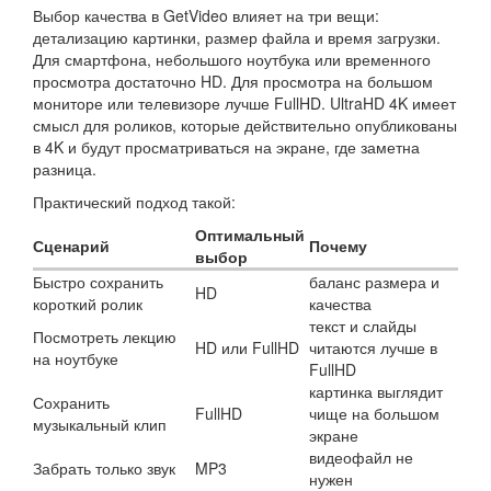
Выбор качества в GetVideo влияет на три вещи:
детализацию картинки, размер файла и время загрузки.
Для смартфона, небольшого ноутбука или временного
просмотра достаточно HD. Для просмотра на большом
мониторе или телевизоре лучше FullHD. UltraHD 4K имеет
смысл для роликов, которые действительно опубликованы
в 4K и будут просматриваться на экране, где заметна
разница.
Практический подход такой:
Оптимальный
Сценарий
Почему
выбор
Быстро сохранить
баланс размера и
HD
короткий ролик
качества
текст и слайды
Посмотреть лекцию
HD или FullHD
читаются лучше в
на ноутбуке
FullHD
картинка выглядит
Сохранить
FullHD
чище на большом
музыкальный клип
экране
видеофайл не
Забрать только звук
MP3
нужен