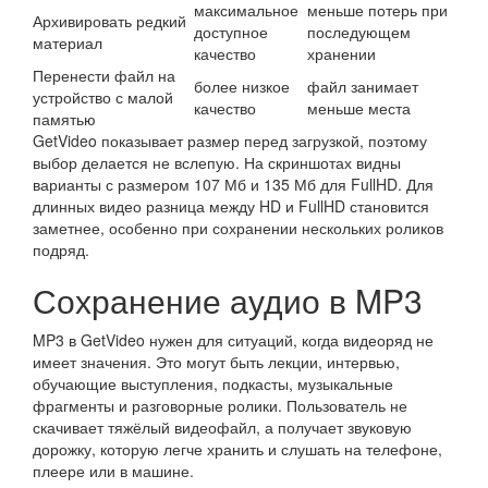
максимальное
меньше потерь при
Архивировать редкий
доступное
последующем
материал
качество
хранении
Перенести файл на
более низкое
файл занимает
устройство с малой
качество
меньше места
памятью
GetVideo показывает размер перед загрузкой, поэтому
выбор делается не вслепую. На скриншотах видны
варианты с размером 107 Мб и 135 Мб для FullHD. Для
длинных видео разница между HD и FullHD становится
заметнее, особенно при сохранении нескольких роликов
подряд.
Сохранение аудио в MP3
MP3 в GetVideo нужен для ситуаций, когда видеоряд не
имеет значения. Это могут быть лекции, интервью,
обучающие выступления, подкасты, музыкальные
фрагменты и разговорные ролики. Пользователь не
скачивает тяжёлый видеофайл, а получает звуковую
дорожку, которую легче хранить и слушать на телефоне,
плеере или в машине.