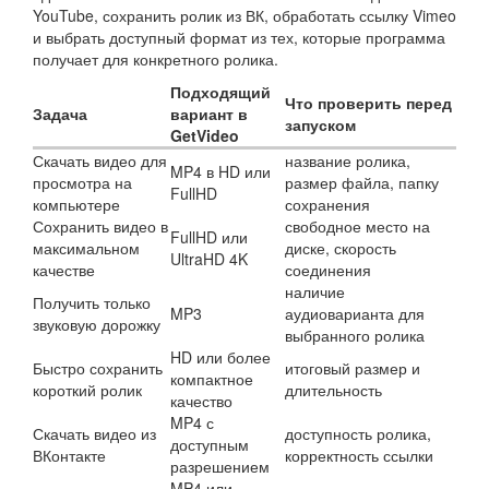
YouTube, сохранить ролик из ВК, обработать ссылку Vimeo
и выбрать доступный формат из тех, которые программа
получает для конкретного ролика.
Подходящий
Что проверить перед
Задача
вариант в
запуском
GetVideo
Скачать видео для
название ролика,
MP4 в HD или
просмотра на
размер файла, папку
FullHD
компьютере
сохранения
Сохранить видео в
свободное место на
FullHD или
максимальном
диске, скорость
UltraHD 4K
качестве
соединения
наличие
Получить только
MP3
аудиоварианта для
звуковую дорожку
выбранного ролика
HD или более
Быстро сохранить
итоговый размер и
компактное
короткий ролик
длительность
качество
MP4 с
Скачать видео из
доступность ролика,
доступным
ВКонтакте
корректность ссылки
разрешением
MP4 или