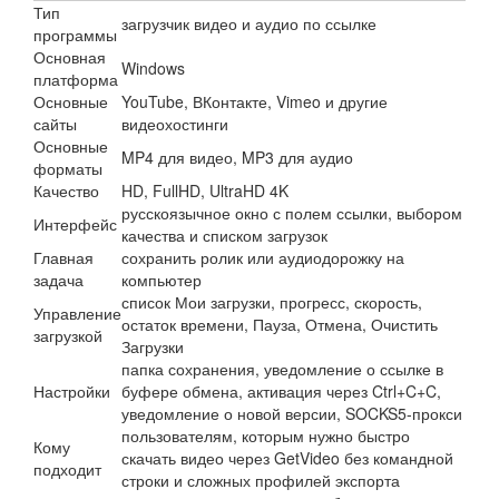
Тип
загрузчик видео и аудио по ссылке
программы
Основная
Windows
платформа
Основные
YouTube, ВКонтакте, Vimeo и другие
сайты
видеохостинги
Основные
MP4 для видео, MP3 для аудио
форматы
Качество
HD, FullHD, UltraHD 4K
русскоязычное окно с полем ссылки, выбором
Интерфейс
качества и списком загрузок
Главная
сохранить ролик или аудиодорожку на
задача
компьютер
список Мои загрузки, прогресс, скорость,
Управление
остаток времени, Пауза, Отмена, Очистить
загрузкой
Загрузки
папка сохранения, уведомление о ссылке в
Настройки
буфере обмена, активация через Ctrl+C+C,
уведомление о новой версии, SOCKS5-прокси
пользователям, которым нужно быстро
Кому
скачать видео через GetVideo без командной
подходит
строки и сложных профилей экспорта