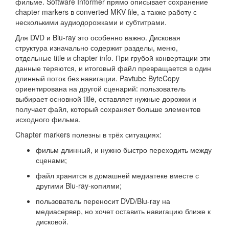
фильме. Software Informer прямо описывает сохранение
chapter markers в converted MKV file, а также работу с
несколькими аудиодорожками и субтитрами.
Для DVD и Blu-ray это особенно важно. Дисковая
структура изначально содержит разделы, меню,
отдельные title и chapter info. При грубой конвертации эти
данные теряются, и итоговый файл превращается в один
длинный поток без навигации. Pavtube ByteCopy
ориентирована на другой сценарий: пользователь
выбирает основной title, оставляет нужные дорожки и
получает файл, который сохраняет больше элементов
исходного фильма.
Chapter markers полезны в трёх ситуациях:
фильм длинный, и нужно быстро переходить между
сценами;
файл хранится в домашней медиатеке вместе с
другими Blu-ray-копиями;
пользователь переносит DVD/Blu-ray на
медиасервер, но хочет оставить навигацию ближе к
дисковой.