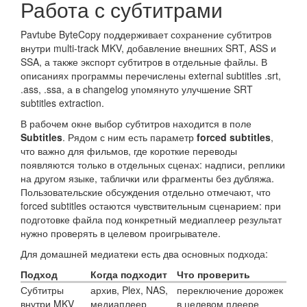
Работа с субтитрами
Pavtube ByteCopy поддерживает сохранение субтитров
внутри multi-track MKV, добавление внешних SRT, ASS и
SSA, а также экспорт субтитров в отдельные файлы. В
описаниях программы перечислены external subtitles .srt,
.ass, .ssa, а в changelog упомянуто улучшение SRT
subtitles extraction.
В рабочем окне выбор субтитров находится в поле
Subtitles
. Рядом с ним есть параметр
forced subtitles
,
что важно для фильмов, где короткие переводы
появляются только в отдельных сценах: надписи, реплики
на другом языке, таблички или фрагменты без дубляжа.
Пользовательские обсуждения отдельно отмечают, что
forced subtitles остаются чувствительным сценарием: при
подготовке файла под конкретный медиаплеер результат
нужно проверять в целевом проигрывателе.
Для домашней медиатеки есть два основных подхода:
Подход
Когда подходит
Что проверить
Субтитры
архив, Plex, NAS,
переключение дорожек
внутри MKV
медиаплеер
в целевом плеере