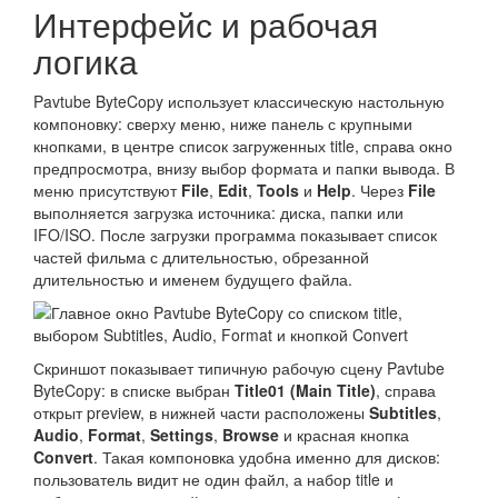
Интерфейс и рабочая
логика
Pavtube ByteCopy использует классическую настольную
компоновку: сверху меню, ниже панель с крупными
кнопками, в центре список загруженных title, справа окно
предпросмотра, внизу выбор формата и папки вывода. В
меню присутствуют
File
,
Edit
,
Tools
и
Help
. Через
File
выполняется загрузка источника: диска, папки или
IFO/ISO. После загрузки программа показывает список
частей фильма с длительностью, обрезанной
длительностью и именем будущего файла.
Скриншот показывает типичную рабочую сцену Pavtube
ByteCopy: в списке выбран
Title01 (Main Title)
, справа
открыт preview, в нижней части расположены
Subtitles
,
Audio
,
Format
,
Settings
,
Browse
и красная кнопка
Convert
. Такая компоновка удобна именно для дисков:
пользователь видит не один файл, а набор title и