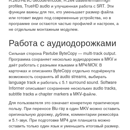
H.265/HEVC decode/encode, H.264 baseline/main/high
profiles, TrueHD audio и улучшенная работа с SRT. Эти
функции важны для тех, кто уменьшает размер файла
или готовит видео под современные устройства, но в
программе они остаются частью профилей и настроек, а
не отдельным монтажным модулем.
Работа с аудиодорожками
Сильная сторона Pavtube ByteCopy — multi-track output.
Программа сохраняет несколько аудиодорожек в MKV и
даёт работать с разными языками в MP4/MOV. В
карточках и описаниях ByteCopy отдельно подчёркнута
возможность сохранять all audio streams, выбирать
language track и работать с 5.1 surround sound. Software
Informer описывает сохранение нескольких audio tracks,
subtitle tracks и chapter markers в MKV-файле.
Для пользователя это означает конкретную практическую
пользу. При переносе Blu-ray в один MKV можно оставить
оригинальную дорожку, дубляж, комментарии режиссёра
и 5.1-звук. При подготовке MP4 для планшета можно
оставить только один язык и уменьшить итоговый размер.