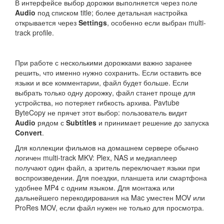
В интерфейсе выбор дорожки выполняется через поле
Audio
под списком title; более детальная настройка
открывается через
Settings
, особенно если выбран multi-
track profile.
При работе с несколькими дорожками важно заранее
решить, что именно нужно сохранить. Если оставить все
языки и все комментарии, файл будет больше. Если
выбрать только одну дорожку, файл станет проще для
устройства, но потеряет гибкость архива. Pavtube
ByteCopy не прячет этот выбор: пользователь видит
Audio
рядом с
Subtitles
и принимает решение до запуска
Convert
.
Для коллекции фильмов на домашнем сервере обычно
логичен multi-track MKV: Plex, NAS и медиаплеер
получают один файл, а зритель переключает языки при
воспроизведении. Для поездки, планшета или смартфона
удобнее MP4 с одним языком. Для монтажа или
дальнейшего перекодирования на Mac уместен MOV или
ProRes MOV, если файл нужен не только для просмотра.