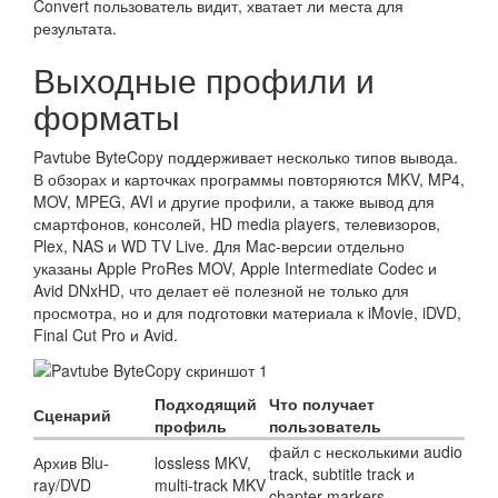
Convert пользователь видит, хватает ли места для
результата.
Выходные профили и
форматы
Pavtube ByteCopy поддерживает несколько типов вывода.
В обзорах и карточках программы повторяются MKV, MP4,
MOV, MPEG, AVI и другие профили, а также вывод для
смартфонов, консолей, HD media players, телевизоров,
Plex, NAS и WD TV Live. Для Mac-версии отдельно
указаны Apple ProRes MOV, Apple Intermediate Codec и
Avid DNxHD, что делает её полезной не только для
просмотра, но и для подготовки материала к iMovie, iDVD,
Final Cut Pro и Avid.
Подходящий
Что получает
Сценарий
профиль
пользователь
файл с несколькими audio
Архив Blu-
lossless MKV,
track, subtitle track и
ray/DVD
multi-track MKV
chapter markers