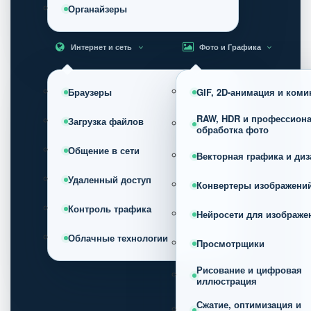
Органайзеры
Интернет и сеть
Фото и Графика
Браузеры
GIF, 2D-анимация и коми
RAW, HDR и профессион
Загрузка файлов
обработка фото
Общение в сети
Векторная графика и диз
Удаленный доступ
Конвертеры изображени
Контроль трафика
Нейросети для изображе
Облачные технологии
Просмотрщики
Рисование и цифровая
иллюстрация
Сжатие, оптимизация и