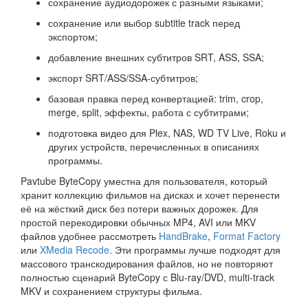
сохранение аудиодорожек с разными языками;
сохранение или выбор subtitle track перед
экспортом;
добавление внешних субтитров SRT, ASS, SSA;
экспорт SRT/ASS/SSA-субтитров;
базовая правка перед конвертацией: trim, crop,
merge, split, эффекты, работа с субтитрами;
подготовка видео для Plex, NAS, WD TV Live, Roku и
других устройств, перечисленных в описаниях
программы.
Pavtube ByteCopy уместна для пользователя, который
хранит коллекцию фильмов на дисках и хочет перенести
её на жёсткий диск без потери важных дорожек. Для
простой перекодировки обычных MP4, AVI или MKV
файлов удобнее рассмотреть
HandBrake
,
Format Factory
или
XMedia Recode
. Эти программы лучше подходят для
массового транскодирования файлов, но не повторяют
полностью сценарий ByteCopy с Blu-ray/DVD, multi-track
MKV и сохранением структуры фильма.