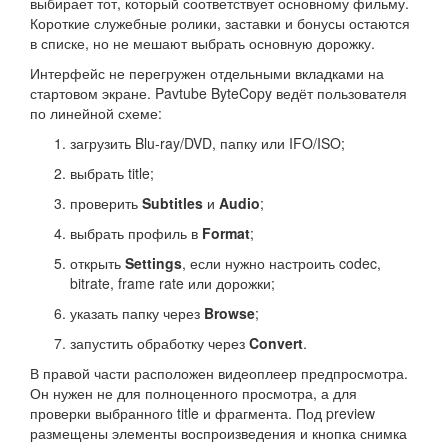
выбирает тот, который соответствует основному фильму.
Короткие служебные ролики, заставки и бонусы остаются
в списке, но не мешают выбрать основную дорожку.
Интерфейс не перегружен отдельными вкладками на
стартовом экране. Pavtube ByteCopy ведёт пользователя
по линейной схеме:
загрузить Blu-ray/DVD, папку или IFO/ISO;
выбрать title;
проверить
Subtitles
и
Audio
;
выбрать профиль в
Format
;
открыть
Settings
, если нужно настроить codec,
bitrate, frame rate или дорожки;
указать папку через
Browse
;
запустить обработку через
Convert
.
В правой части расположен видеоплеер предпросмотра.
Он нужен не для полноценного просмотра, а для
проверки выбранного title и фрагмента. Под preview
размещены элементы воспроизведения и кнопка снимка