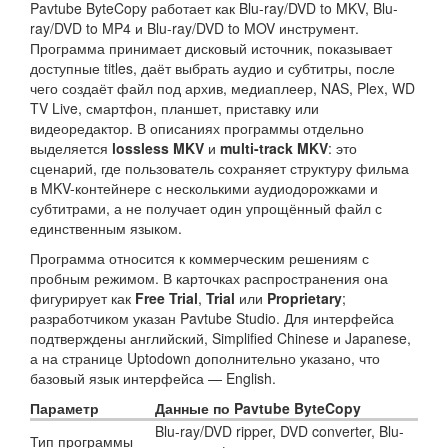
Pavtube ByteCopy работает как Blu-ray/DVD to MKV, Blu-
ray/DVD to MP4 и Blu-ray/DVD to MOV инструмент.
Программа принимает дисковый источник, показывает
доступные titles, даёт выбрать аудио и субтитры, после
чего создаёт файл под архив, медиаплеер, NAS, Plex, WD
TV Live, смартфон, планшет, приставку или
видеоредактор. В описаниях программы отдельно
выделяется
lossless MKV
и
multi-track MKV
: это
сценарий, где пользователь сохраняет структуру фильма
в MKV-контейнере с несколькими аудиодорожками и
субтитрами, а не получает один упрощённый файл с
единственным языком.
Программа относится к коммерческим решениям с
пробным режимом. В карточках распространения она
фигурирует как
Free Trial
,
Trial
или
Proprietary
;
разработчиком указан Pavtube Studio. Для интерфейса
подтверждены английский, Simplified Chinese и Japanese,
а на странице Uptodown дополнительно указано, что
базовый язык интерфейса — English.
Параметр
Данные по Pavtube ByteCopy
Blu-ray/DVD ripper, DVD converter, Blu-
Тип программы