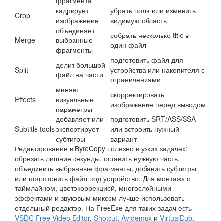
фрагмента
кадрирует
убрать поля или изменить
Crop
изображение
видимую область
объединяет
собрать несколько title в
Merge
выбранные
один файл
фрагменты
подготовить файл для
делит большой
Split
устройства или накопителя с
файл на части
ограничениями
меняет
скорректировать
Effects
визуальные
изображение перед выводом
параметры
добавляет или
подготовить SRT/ASS/SSA
Subtitle tools
экспортирует
или встроить нужный
субтитры
вариант
Редактирование в ByteCopy полезно в узких задачах:
обрезать лишние секунды, оставить нужную часть,
объединить выбранные фрагменты, добавить субтитры
или подготовить файл под устройство. Для монтажа с
таймлайном, цветокоррекцией, многослойными
эффектами и звуковым миксом лучше использовать
отдельный редактор. На FreeExe для таких задач есть
VSDC Free Video Editor
,
Shotcut
,
Avidemux
и
VirtualDub
.