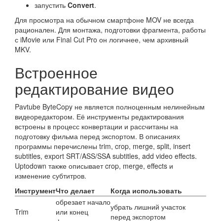
запустить
Convert
.
Для просмотра на обычном смартфоне MOV не всегда
рационален. Для монтажа, подготовки фрагмента, работы
с iMovie или Final Cut Pro он логичнее, чем архивный
MKV.
Встроенное
редактирование видео
Pavtube ByteCopy не является полноценным нелинейным
видеоредактором. Её инструменты редактирования
встроены в процесс конвертации и рассчитаны на
подготовку фильма перед экспортом. В описаниях
программы перечислены trim, crop, merge, split, insert
subtitles, export SRT/ASS/SSA subtitles, add video effects.
Uptodown также описывает crop, merge, effects и
изменение субтитров.
Инструмент
Что делает
Когда использовать
обрезает начало
убрать лишний участок
Trim
или конец
перед экспортом