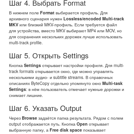
Шаг 4. Выбрать Format
В нижнем поле
Format
выбирается профиль. Для
архивного сценария нужен
Lossless/encoded Multi-track
MKV
или близкий MKV-профиль. Если требуется файл
для устройства, вместо MKV выбирают MP4 или MOV, но
для сохранения нескольких дорожек лучше использовать
multi-track profile.
Шаг 5. Открыть Settings
Кнопка
Settings
открывает настройки профиля. Для multi-
track formats открывается окно, где можно управлять
несколькими аудио- и subtitle streams. В справочных
описаниях ByteCopy отдельно упомянуто окно
Multi-task
Settings
: в нём пользователь отмечает нужные дорожки и
снимает лишние.
Шаг 6. Указать Output
Через
Browse
задаётся папка результата. Рядом с полем
output отображается путь. Кнопка
Open
открывает
выбранную папку, а
Free disk space
показывает