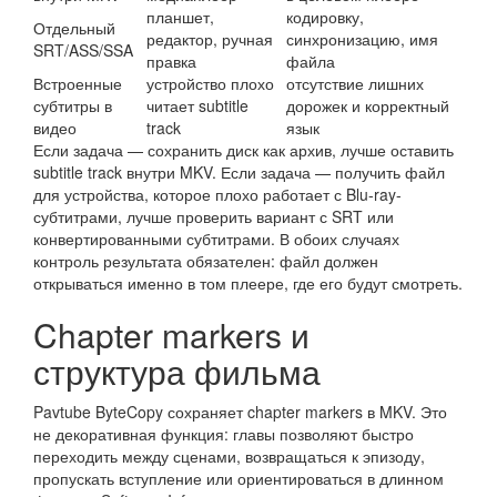
планшет,
кодировку,
Отдельный
редактор, ручная
синхронизацию, имя
SRT/ASS/SSA
правка
файла
Встроенные
устройство плохо
отсутствие лишних
субтитры в
читает subtitle
дорожек и корректный
видео
track
язык
Если задача — сохранить диск как архив, лучше оставить
subtitle track внутри MKV. Если задача — получить файл
для устройства, которое плохо работает с Blu-ray-
субтитрами, лучше проверить вариант с SRT или
конвертированными субтитрами. В обоих случаях
контроль результата обязателен: файл должен
открываться именно в том плеере, где его будут смотреть.
Chapter markers и
структура фильма
Pavtube ByteCopy сохраняет chapter markers в MKV. Это
не декоративная функция: главы позволяют быстро
переходить между сценами, возвращаться к эпизоду,
пропускать вступление или ориентироваться в длинном