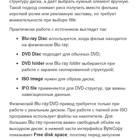
структуру диска, а даёт выбрать нужный элемент вручную.
Такой подход снижает риск получить вместо фильма
короткий ролик или рекламную заставку, но требует
внимательности при выборе title.
Практически работа с источником выглядит так:
Blu-ray Disc
используется, когда фильм находится
на физическом Blu-ray;
DVD Disc
подходит для обычных DVD;
DVD folder
или Blu-ray folder выбирается при
работе с заранее скопированной структурой;
ISO image
нужен для образа диска;
IFO file
применяется для DVD-структур, где важны
навигационные данные.
Физический Blu-ray/DVD-привод требуется только при
работе с реальным диском. При работе с папкой или ISO
программа использует файлы на накопителе. Для
больших Blu-ray-проектов важен свободный объём на
выходном диске: в нижней части интерфейса ByteCopy
показывает
Free disk space
, поэтому перед запуском