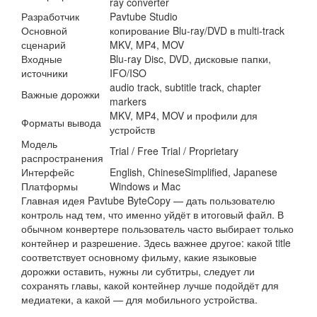
ray converter
Разработчик
Pavtube Studio
Основной
копирование Blu-ray/DVD в multi-track
сценарий
MKV, MP4, MOV
Входные
Blu-ray Disc, DVD, дисковые папки,
источники
IFO/ISO
audio track, subtitle track, chapter
Важные дорожки
markers
MKV, MP4, MOV и профили для
Форматы вывода
устройств
Модель
Trial / Free Trial / Proprietary
распространения
Интерфейс
English, ChineseSimplified, Japanese
Платформы
Windows и Mac
Главная идея Pavtube ByteCopy — дать пользователю
контроль над тем, что именно уйдёт в итоговый файл. В
обычном конвертере пользователь часто выбирает только
контейнер и разрешение. Здесь важнее другое: какой title
соответствует основному фильму, какие языковые
дорожки оставить, нужны ли субтитры, следует ли
сохранять главы, какой контейнер лучше подойдёт для
медиатеки, а какой — для мобильного устройства.