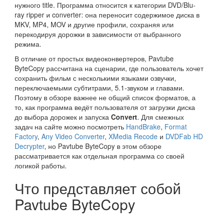
нужного title. Программа относится к категории DVD/Blu-
ray ripper и converter: она переносит содержимое диска в
MKV, MP4, MOV и другие профили, сохраняя или
перекодируя дорожки в зависимости от выбранного
режима.
В отличие от простых видеоконвертеров, Pavtube
ByteCopy рассчитана на сценарии, где пользователь хочет
сохранить фильм с несколькими языками озвучки,
переключаемыми субтитрами, 5.1-звуком и главами.
Поэтому в обзоре важнее не общий список форматов, а
то, как программа ведёт пользователя от загрузки диска
до выбора дорожек и запуска
Convert
. Для смежных
задач на сайте можно посмотреть
HandBrake
,
Format
Factory
,
Any Video Converter
,
XMedia Recode
и
DVDFab HD
Decrypter
, но Pavtube ByteCopy в этом обзоре
рассматривается как отдельная программа со своей
логикой работы.
Что представляет собой
Pavtube ByteCopy