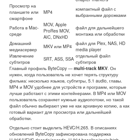
Просмотр на
компактный файл с
планшете или
MP4
выбранными дорожками
смартфоне
MOV, Apple
Работа в Mac-
файл для дальнейшего
ProRes MOV,
среде
монтажа или обработки
AIC, DNxHD
Домашний
файл для Plex, NAS, HD
MKV или MP4
медиасервер
media player
Извлечение
отдельный файл
SRT, ASS, SSA
субтитров
субтитров
Главный профиль ByteCopy —
multi-track MKV
. Он
нужен, когда пользователь не хочет терять структуру
фильма: несколько языков, субтитры, 5.1 audio, главы.
MP4 и MOV удобнее для устройств и программ, которые
лучше работают с этими контейнерами. В MP4 или MOV
пользователь сохраняет нужные аудиопотоки, но такой
файл обычно выбирают уже не как архивную копию, а как
готовый вариант для просмотра или дальнейшей
обработки.
Отдельно стоит выделить HEVC/H.265. В описаниях
обновлений ByteCopy зафиксирована поддержка