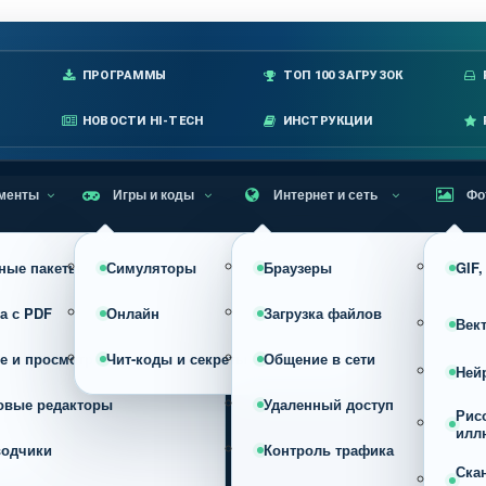
лавное меню
ПРОГРАММЫ
ТОП 100 ЗАГРУЗОК
НОВОСТИ HI-TECH
ИНСТРУКЦИИ
менты
Игры и коды
Интернет и сеть
Фо
ные пакеты
Симуляторы
Браузеры
GIF
а с PDF
Онлайн
Загрузка файлов
Век
е и просмотр
Чит-коды и секреты
Общение в сети
Ней
овые редакторы
Удаленный доступ
Рис
илл
водчики
Контроль трафика
Ска