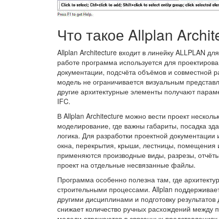
Что такое Allplan Archit
Allplan Architecture входит в линейку ALLPLAN д
работе программа используется для проектирован
документации, подсчёта объёмов и совместной ра
модель не ограничивается визуальным представл
другие архитектурные элементы получают параме
IFC.
В Allplan Architecture можно вести проект неско
моделирование, где важны габариты, посадка зда
логика. Для разработки проектной документации 
окна, перекрытия, крыши, лестницы, помещения 
применяются производные виды, разрезы, отчёты,
проект на отдельные несвязанные файлы.
Программа особенно полезна там, где архитекту
строительными процессами. Allplan поддерживает
другими дисциплинами и подготовку результатов 
снижает количество ручных расхождений между 
модели отражаются в связанных представлениях 