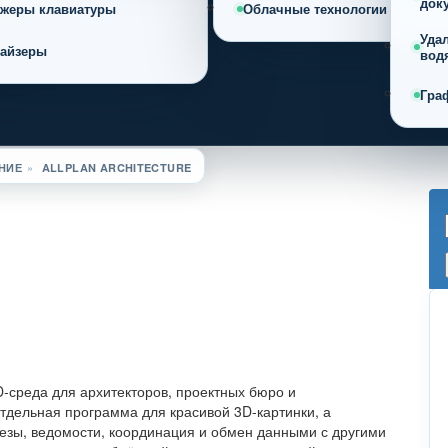
док
ажеры клавиатуры
Облачные технологии
Уда
найзеры
вод
Гра
НИЕ
»
ALLPLAN ARCHITECTURE
D-среда для архитекторов, проектных бюро и
дельная программа для красивой 3D-картинки, а
резы, ведомости, координация и обмен данными с другими