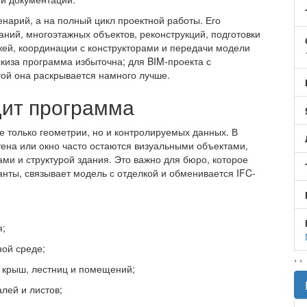
сценарий, а на полный цикл проектной работы. Его
ний, многоэтажных объектов, реконструкций, подготовки
жей, координации с конструкторами и передачи модели
скиза программа избыточна; для BIM-проекта с
ой она раскрывается намного лучше.
дит программа
т не только геометрии, но и контролируемых данных. В
стена или окно часто остаются визуальными объектами,
ами и структурой здания. Это важно для бюро, которое
анты, связывает модель с отделкой и обменивается IFC-
я;
ной среде;
,
,
, крыш, лестниц и помещений;
алей и листов;