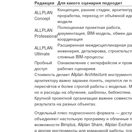
Редакция
Для какого сценария подходит
Концепции, ранние стадии, архитекту
ALLPLAN
проработка, переход от объёмной иде
Concept
модели
Полноценная проектная работа,
ALLPLAN
документация, BIM-модель, обмен д
Professional
координация
Расширенная междисциплинарная ра
ALLPLAN
инженерия, деталировка, строительст
Ultimate
сложные BIM-процессы
Пробный
Ознакомление с интерфейсом и пров
доступ
рабочих сценариев
Стоимость делает Allplan Architecture инструм
архитектору важно заранее понять, окупится ли 
пересчётов и более строгой работы с моделью. М
но и расходы на обучение, шаблоны, библиотеки,
Крупной проектной организации важнее совместн
результата на разных объектах.
Отдельный плюс подписочного формата — доступ
объединяют настольную программу и облачные п
возможности Bimplus, Allplan Share, Allplan Exch
и другие инструменты для командной работы, пл