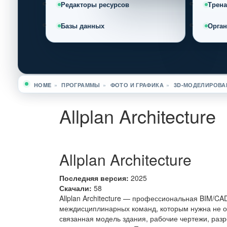
Редакторы ресурсов
Трен
Базы данных
Орга
HOME
»
ПРОГРАММЫ
»
ФОТО И ГРАФИКА
»
3D-МОДЕЛИРОВА
Вы здесь
Allplan Architecture
Allplan Architecture
Последняя версия:
2025
Скачали:
58
Allplan Architecture — профессиональная BIM/CA
междисциплинарных команд, которым нужна не от
связанная модель здания, рабочие чертежи, раз