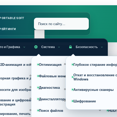
PORTABLE SOFT
РЕЙТИНГИ
то и Графика
Система
Безопасность
RAW, HDR и профессиональная
, 2D-анимация и комиксы
Оптимизация
Глубокое стирание инфо
Уста
обработка фото
Откат и восстановление 
Файловые менеджеры
Архи
торная графика и дизайн
Конвертеры изображений
Windows
Диагностика
Проц
росети для изображений
Просмотрщики
Антивирусные сканеры
Деинсталляторы
Реес
ование и цифровая
Сжатие, оптимизация и изменен
Шифрование
юстрация
размера изображений
Поиск файлов
HDD/
нирование, печать и фото на
Скриншотеры