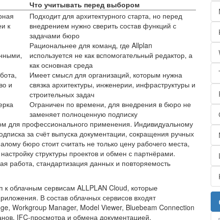
Что учитывать перед выбором
рная
Подходит для архитектурного старта, но перед
и к
внедрением нужно сверить состав функций с
задачами бюро
Рациональнее для команд, где Allplan
анными,
используется не как вспомогательный редактор, а
как основная среда
бота,
Имеет смысл для организаций, которым нужна
во и
связка архитектуры, инженерии, инфраструктуры и
строительных задач
ерка
Ограничен по времени, для внедрения в бюро не
заменяет полноценную подписку
ентом для профессионального применения. Индивидуальному
подписка за счёт выпуска документации, сокращения ручных
алому бюро стоит считать не только цену рабочего места,
 настройку структуры проектов и обмен с партнёрами.
ая работа, стандартизация данных и повторяемость
 к облачным сервисам ALLPLAN Cloud, которые
риложения. В состав облачных сервисов входят
ange, Workgroup Manager, Model Viewer, Bluebeam Connection
анов, IFC-просмотра и обмена документацией.