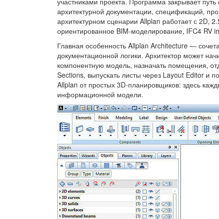
участниками проекта. Программа закрывает путь
архитектурной документации, спецификаций, про
архитектурном сценарии Allplan работает с 2D, 
ориентированное BIM-моделирование, IFC4 RV imp
Главная особенность Allplan Architecture — соче
документационной логики. Архитектор может нач
компонентную модель, назначать помещения, отд
Sections, выпускать листы через Layout Editor и
Allplan от простых 3D-планировщиков: здесь кажд
информационной модели.