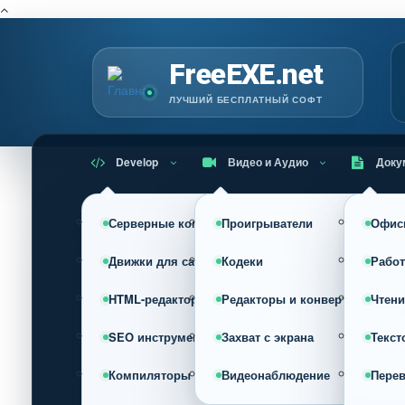
Г
FreeEXE.net
ЛУЧШИЙ БЕСПЛАТНЫЙ СОФТ
Develop
Видео и Аудио
Доку
Серверные компоненты
Проигрыватели
Офис
Движки для сайта (CMS)
Кодеки
Работ
HTML-редакторы
Редакторы и конвертеры
Чтени
SEO инструменты
Захват с экрана
Текст
Компиляторы
Видеонаблюдение
Пере