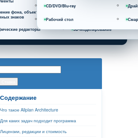
ументы
CD/DVD/Blu-ray
Драй
ление фона, объектов и
Фотоорганайзеры и каталогиза
яных знаков
фотографий
Рабочий стол
Сма
фические редакторы
3D-Моделирование
Содержание
Что такое Allplan Architecture
Для каких задач подходит программа
Лицензии, редакции и стоимость