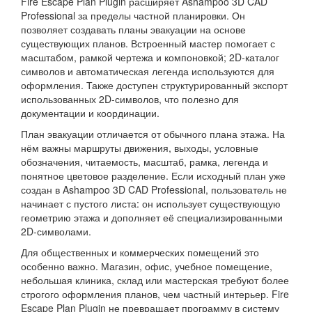
Fire Escape Plan Plugin расширяет Ashampoo 3D CAD
Professional за пределы частной планировки. Он
позволяет создавать планы эвакуации на основе
существующих планов. Встроенный мастер помогает с
масштабом, рамкой чертежа и компоновкой; 2D-каталог
символов и автоматическая легенда используются для
оформления. Также доступен структурированный экспорт
использованных 2D-символов, что полезно для
документации и координации.
План эвакуации отличается от обычного плана этажа. На
нём важны маршруты движения, выходы, условные
обозначения, читаемость, масштаб, рамка, легенда и
понятное цветовое разделение. Если исходный план уже
создан в Ashampoo 3D CAD Professional, пользователь не
начинает с пустого листа: он использует существующую
геометрию этажа и дополняет её специализированными
2D-символами.
Для общественных и коммерческих помещений это
особенно важно. Магазин, офис, учебное помещение,
небольшая клиника, склад или мастерская требуют более
строгого оформления планов, чем частный интерьер. Fire
Escape Plan Plugin не превращает программу в систему