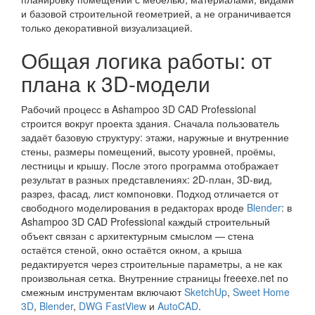
и базовой строительной геометрией, а не ограничивается
только декоративной визуализацией.
Общая логика работы: от
плана к 3D-модели
Рабочий процесс в Ashampoo 3D CAD Professional
строится вокруг проекта здания. Сначала пользователь
задаёт базовую структуру: этажи, наружные и внутренние
стены, размеры помещений, высоту уровней, проёмы,
лестницы и крышу. После этого программа отображает
результат в разных представлениях: 2D-план, 3D-вид,
разрез, фасад, лист компоновки. Подход отличается от
свободного моделирования в редакторах вроде
Blender
: в
Ashampoo 3D CAD Professional каждый строительный
объект связан с архитектурным смыслом — стена
остаётся стеной, окно остаётся окном, а крыша
редактируется через строительные параметры, а не как
произвольная сетка. Внутренние страницы freeexe.net по
смежным инструментам включают
SketchUp
,
Sweet Home
3D
,
Blender
,
DWG FastView
и
AutoCAD
.