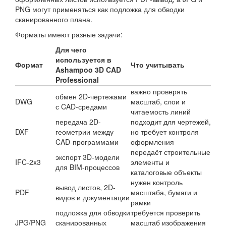
PNG могут применяться как подложка для обводки
сканированного плана.
Форматы имеют разные задачи:
Для чего
используется в
Формат
Что учитывать
Ashampoo 3D CAD
Professional
важно проверять
обмен 2D-чертежами
DWG
масштаб, слои и
с CAD-средами
читаемость линий
передача 2D-
подходит для чертежей,
DXF
геометрии между
но требует контроля
CAD-программами
оформления
передаёт строительные
экспорт 3D-модели
IFC-2x3
элементы и
для BIM-процессов
каталоговые объекты
нужен контроль
вывод листов, 2D-
PDF
масштаба, бумаги и
видов и документации
рамки
подложка для обводки
требуется проверить
JPG/PNG
сканированных
масштаб изображения