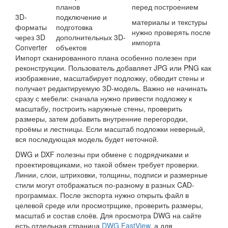
планов
перед построением
3D-
подключение и
материалы и текстуры
форматы
подготовка
нужно проверять после
через 3D
дополнительных 3D-
импорта
Converter
объектов
Импорт сканированного плана особенно полезен при
реконструкции. Пользователь добавляет JPG или PNG как
изображение, масштабирует подложку, обводит стены и
получает редактируемую 3D-модель. Важно не начинать
сразу с мебели: сначала нужно привести подложку к
масштабу, построить наружные стены, проверить
размеры, затем добавить внутренние перегородки,
проёмы и лестницы. Если масштаб подложки неверный,
вся последующая модель будет неточной.
DWG и DXF полезны при обмене с подрядчиками и
проектировщиками, но такой обмен требует проверки.
Линии, слои, штриховки, толщины, подписи и размерные
стили могут отображаться по-разному в разных CAD-
программах. После экспорта нужно открыть файл в
целевой среде или просмотрщике, проверить размеры,
масштаб и состав слоёв. Для просмотра DWG на сайте
есть отдельная страница
DWG FastView
, а для