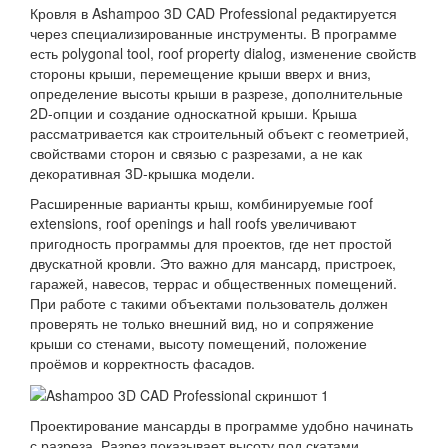
Кровля в Ashampoo 3D CAD Professional редактируется
через специализированные инструменты. В программе
есть polygonal tool, roof property dialog, изменение свойств
стороны крыши, перемещение крыши вверх и вниз,
определение высоты крыши в разрезе, дополнительные
2D-опции и создание односкатной крыши. Крыша
рассматривается как строительный объект с геометрией,
свойствами сторон и связью с разрезами, а не как
декоративная 3D-крышка модели.
Расширенные варианты крыш, комбинируемые roof
extensions, roof openings и hall roofs увеличивают
пригодность программы для проектов, где нет простой
двускатной кровли. Это важно для мансард, пристроек,
гаражей, навесов, террас и общественных помещений.
При работе с такими объектами пользователь должен
проверять не только внешний вид, но и сопряжение
крыши со стенами, высоту помещений, положение
проёмов и корректность фасадов.
Проектирование мансарды в программе удобно начинать
с разреза. Разрез показывает высоту под скатами,