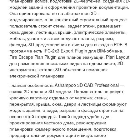
планировки домов, подготовки 2D-чертежей, создания 3D-
моделей зданий и оформления проектной документации.
Она ориентирована не на абстрактное 3D-
моделирование, а на конкретный строительный процесс:
пользователь строит стены, задаёт этажи, размещает
окна, двери, лестницы, крыши, электрические элементы,
мебель, участок и затем получает планы, разрезы,
фасады, 3D-представления и листы для вывода в PDF. В
программе есть IFC-2x3 Export PlugIn для BIM-обмена,
Fire Escape Plan Plugin для планов эвакуации, Plan Layout
для размещения нескольких видов на одном листе, 2D-
инструменты, каталог 3D-объектов и помощник
электрической планировки.
Главная особенность Ashampoo 3D CAD Professional —
связка 2D-плана и 3D-модели. Пользователь не рисует
красивую картинку отдельно от чертежа: стены,
перекрытия, крыша, окна, двери и лестницы формируют
модель здания, а виды, разрезы и фасады строятся на
основе этой структуры. Такой подход удобен для
проектирования частного дома, реконструкции,
планировки коммерческого помещения, подготовки
предварительной документации и визуального