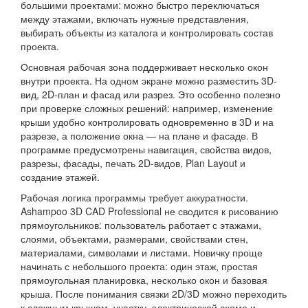
большими проектами: можно быстро переключаться
между этажами, включать нужные представления,
выбирать объекты из каталога и контролировать состав
проекта.
Основная рабочая зона поддерживает несколько окон
внутри проекта. На одном экране можно разместить 3D-
вид, 2D-план и фасад или разрез. Это особенно полезно
при проверке сложных решений: например, изменение
крыши удобно контролировать одновременно в 3D и на
разрезе, а положение окна — на плане и фасаде. В
программе предусмотрены навигация, свойства видов,
разрезы, фасады, печать 2D-видов, Plan Layout и
создание этажей.
Рабочая логика программы требует аккуратности.
Ashampoo 3D CAD Professional не сводится к рисованию
прямоугольников: пользователь работает с этажами,
слоями, объектами, размерами, свойствами стен,
материалами, символами и листами. Новичку проще
начинать с небольшого проекта: один этаж, простая
прямоугольная планировка, несколько окон и базовая
крыша. После понимания связки 2D/3D можно переходить
к сложным крышам, участку, электрической схеме и