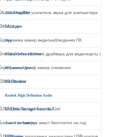
Audio Amplifier
NCALayer
iSpy
Nvidia GeForce Drivers
IP Camera Viewer
SMS Bomber
Realtek High Definition Audio
USB Disk Storage Format Tool
Avast Free Antivirus
USBDeview