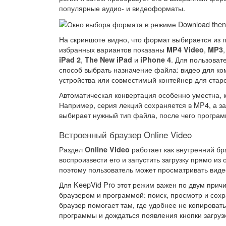
популярные аудио- и видеоформаты.
На скриншоте видно, что формат выбирается из 
избранных вариантов показаны
,
MP4 Video
MP3
,
и
. Для пользоват
iPad 2
The New iPad
iPhone 4
способ выбрать назначение файла: видео для к
устройства или совместимый контейнер для стар
Автоматическая конвертация особенно уместна, 
Например, серия лекций сохраняется в MP4, а з
выбирает нужный тип файла, после чего програ
Встроенный браузер Online Video
Раздел
работает как внутренний бр
Online Video
воспроизвести его и запустить загрузку прямо из
поэтому пользователь может просматривать виде
Для KeepVid Pro этот режим важен по двум прич
браузером и программой: поиск, просмотр и сох
браузер помогает там, где удобнее не копировать
программы и дождаться появления кнопки загрузк