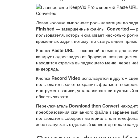
Левая колонка выполняет роль навигации по зад
— завершённые файлы,
— р
Finished
Converted
пользователя, который скачивает несколько роли
временных задач, потому что статус виден прямо
Кнопка
— основной элемент для скачи
Paste URL
копирует адрес видео из браузера, возвращаетс
находится стрелка выпадающего меню: через не
видеоряда.
Кнопка
используется в другом сцен
Record Video
пользователь хочет сохранить фрагмент воспроиз
инструмент записи, устанавливает виртуальный з
область захвата.
Переключатель
находитс
Download then Convert
преобразования скачанного файла в заранее вы
пользователь собирает материалы для телефона
хочет запускать отдельный конвертер после каждо