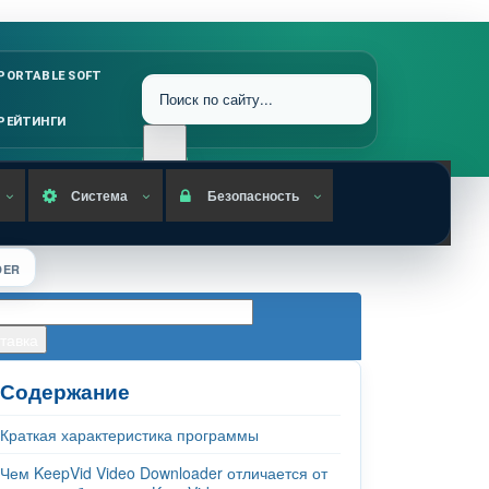
PORTABLE SOFT
РЕЙТИНГИ
Система
Безопасность
DER
Содержание
Краткая характеристика программы
Чем KeepVid Video Downloader отличается от