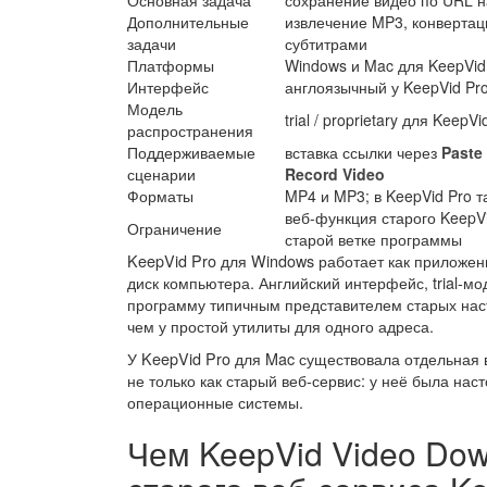
Основная задача
сохранение видео по URL 
Дополнительные
извлечение MP3, конвертаци
задачи
субтитрами
Платформы
Windows и Mac для KeepVid
Интерфейс
англоязычный у KeepVid Pr
Модель
trial / proprietary для Keep
распространения
Поддерживаемые
вставка ссылки через
Paste
сценарии
Record Video
Форматы
MP4 и MP3; в KeepVid Pro 
веб-функция старого KeepVi
Ограничение
старой ветке программы
KeepVid Pro для Windows работает как приложен
диск компьютера. Английский интерфейс, trial-м
программу типичным представителем старых наст
чем у простой утилиты для одного адреса.
У KeepVid Pro для Mac существовала отдельная в
не только как старый веб-сервис: у неё была на
операционные системы.
Чем KeepVid Video Dow