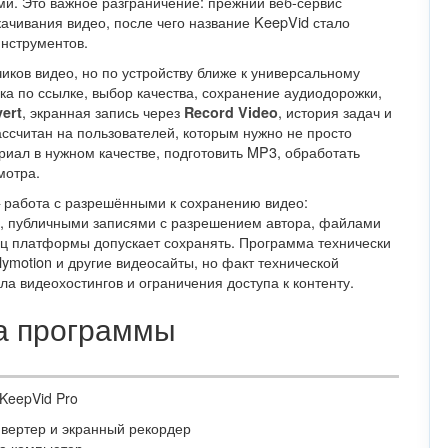
ми. Это важное разграничение: прежний веб-сервис
ачивания видео, после чего название KeepVid стало
инструментов.
чиков видео, но по устройству ближе к универсальному
ка по ссылке, выбор качества, сохранение аудиодорожки,
, экранная запись через
, история задач и
ert
Record Video
ссчитан на пользователей, которым нужно не просто
ериал в нужном качестве, подготовить MP3, обработать
мотра.
 работа с разрешёнными к сохранению видео:
, публичными записями с разрешением автора, файлами
ец платформы допускает сохранять. Программа технически
lymotion и другие видеосайты, но факт технической
ла видеохостингов и ограничения доступа к контенту.
ка программы
 KeepVid Pro
нвертер и экранный рекордер