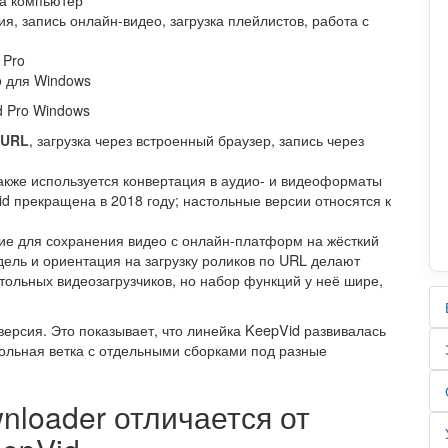
на компьютер
я, запись онлайн-видео, загрузка плейлистов, работа с
 Pro
o для Windows
Vid Pro Windows
 URL
, загрузка через встроенный браузер, запись через
также используется конвертация в аудио- и видеоформаты
d прекращена в 2018 году; настольные версии относятся к
ие для сохранения видео с онлайн-платформ на жёсткий
одель и ориентация на загрузку роликов по URL делают
ольных видеозагрузчиков, но набор функций у неё шире,
ерсия. Это показывает, что линейка KeepVid развивалась
стольная ветка с отдельными сборками под разные
nloader отличается от