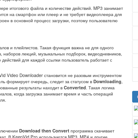
ере итогового файла и количестве действий. MP3 занимает
тся на смартфон или плеер и не требует видеоплеера для
роен в основной процесс загрузки, поэтому пользователю
алов и плейлистов. Такая функция важна не для одного
ов, наборов лекций, музыкальных подборок, видеодневников,
е действий для каждой ссылки пользователь работает с
Vid Video Downloader становится не разовым инструментом
ель формирует очередь, следит за статусом в
,
Downloading
зованные результаты находит в
. Такая логика
Converted
алов, когда загрузка занимает время и часть операций
ля.
включении
программа скачивает
Download then Convert
мат. В KeepVid Pro используются MP3, MP4 и другие