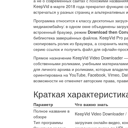
а не о современных сайтах с похожими названия
KeepVid в марте 2018 года прекратил функцию ск
встречаться у разных страниц и альтернативных 
Программа относится к классу десктопных загруз
медиакомбайну: в одном окне объединены загруз
встроенный браузер, режим
Download then Conv
библиотека завершённых файлов. KeepVid Pro ра
скопировать ролик из браузера, а сохранить мат
серию ссылок и получить файл для офлайн-прос
Прямое назначение KeepVid Video Downloader —
собственными роликами, учебными материалами
для личного архива и роликами, которые владел
ориентирована на YouTube, Facebook, Vimeo, Dai
возможности не отменяет авторские права, прави
Краткая характеристи
Параметр
Что важно знать
Полное название в
KeepVid Video Downloader /
обзоре
Тип программы
загрузчик онлайн-видео, ко