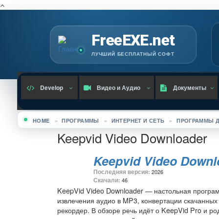
Г
FreeEXE.net
ЛУЧШИЙ БЕСПЛАТНЫЙ СОФТ
Develop
Видео и Аудио
Документы
HOME
»
ПРОГРАММЫ
»
ИНТЕРНЕТ И СЕТЬ
»
ПРОГРАММЫ Д
Вы здесь
Keepvid Video Downloader
Keepvid Video Downl
Последняя версия:
2026
Скачали:
46
KeepVid Video Downloader — настольная програ
извлечения аудио в MP3, конвертации скачанных
рекордер. В обзоре речь идёт о KeepVid Pro и р