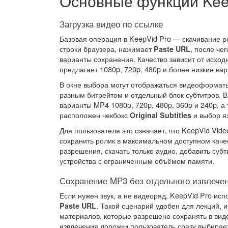
Основные функции Kee
Загрузка видео по ссылке
Базовая операция в KeepVid Pro — скачивание р
строки браузера, нажимает
, после че
Paste URL
варианты сохранения. Качество зависит от исход
предлагает 1080p, 720p, 480p и более низкие ва
В окне выбора могут отображаться видеоформа
разным битрейтом и отдельный блок субтитров. 
варианты MP4 1080p, 720p, 480p, 360p и 240p, а 
расположен чекбокс
и выбор яз
Original Subtitles
Для пользователя это означает, что KeepVid Vid
сохранить ролик в максимальном доступном каче
разрешения, скачать только аудио, добавить суб
устройства с ограниченным объёмом памяти.
Сохранение MP3 без отдельного извлече
Если нужен звук, а не видеоряд, KeepVid Pro исп
. Такой сценарий удобен для лекций, 
Paste URL
материалов, которые разрешено сохранять в вид
извлечения дорожки пользователь сразу выбира