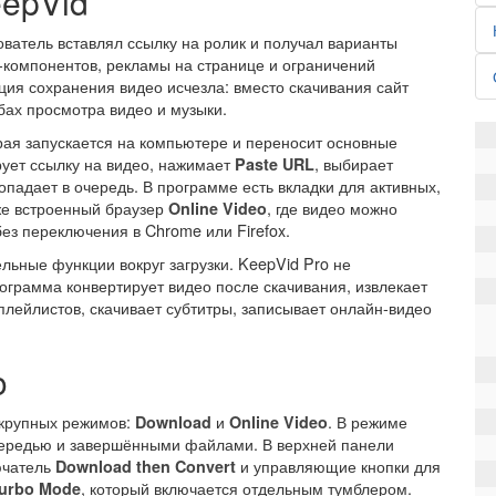
eepVid
ователь вставлял ссылку на ролик и получал варианты
va-компонентов, рекламы на странице и ограничений
кция сохранения видео исчезла: вместо скачивания сайт
бах просмотра видео и музыки.
рая запускается на компьютере и переносит основные
рует ссылку на видео, нажимает
, выбирает
Paste URL
опадает в очередь. В программе есть вкладки для активных,
же встроенный браузер
, где видео можно
Online Video
без переключения в Chrome или Firefox.
льные функции вокруг загрузки. KeepVid Pro не
ограмма конвертирует видео после скачивания, извлекает
плейлистов, скачивает субтитры, записывает онлайн-видео
o
 крупных режимов:
и
. В режиме
Download
Online Video
чередью и завершёнными файлами. В верхней панели
ючатель
и управляющие кнопки для
Download then Convert
, который включается отдельным тумблером.
urbo Mode