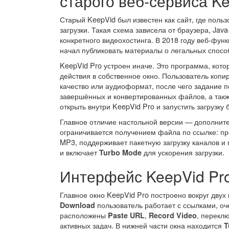
старого веб-сервиса K
Старый KeepVid был известен как сайт, где польз
загрузки. Такая схема зависела от браузера, Ja
конкретного видеохостинга. В 2018 году веб-фун
начал публиковать материалы о легальных спосо
KeepVid Pro устроен иначе. Это программа, кото
действия в собственное окно. Пользователь копи
качество или аудиоформат, после чего задание п
завершённых и конвертированных файлов, а так
открыть внутри KeepVid Pro и запустить загрузку 
Главное отличие настольной версии — дополните
ограничивается получением файла по ссылке: пр
MP3, поддерживает пакетную загрузку каналов и 
и включает
для ускорения загрузки.
Turbo Mode
Интерфейс KeepVid Pr
Главное окно KeepVid Pro построено вокруг двух
пользователь работает с ссылками, о
Download
расположены
,
, перекл
Paste URL
Record Video
активных задач. В нижней части окна находится
T