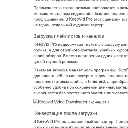
Преимущество такого режима проявляется в разм
меньше места, чем видеофайл, быстрее переноси
прослушивания. В KeepVid Pro этот сценарий вст
не нужен отдельный аудиоконвертер.
Загрузка плейлистов и каналов
KeepVid Pro поддерживает пакетную загрузку кан
ролика, а для серийного контента: учебных курс
серий обзоров. Вместо повторения одних и тех ж
целой группой роликов.
Пакетная загрузка меняет роль программы. Keep
для одного URL, а менеджером задач: пользоват
проверяет готовые файлы в
, а преобра
Finished
особенно удобна при сохранении длинных матери
выполняется без постоянного участия пользовате
Конвертация после загрузки
В KeepVid Pro есть встроенный конвертер. При 
ролик и затем преобразует его в выбранный фор