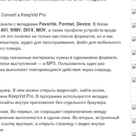
панели с вкладками
,
,
. В блоке
Favorite
Format
Device
,
,
,
,
, а также профили устройств вроде
AVI
WMV
DIVX
MOV
еля это полезно не только как список форматов, но и как
омпьютера, аудио для прослушивания, файл для мобильного
ого плеера.
когда скачанные материалы нужны в одинаковом формате.
аписи выступлений — в MP3. Пользователь один раз
мма выполняет повторяющиеся действия через очередь.
аузер. В нём можно открыть видеосайт, найти ролик,
 окна KeepVid Pro. В программе используются вкладки,
осайты внутри приложения без отдельного браузера.
инам. Во-первых, он сокращает переключение между
ранение выполняются в одном окне. Во-вторых, встроенный
 ссылку вручную, а открыть страницу с видео внутри
и.