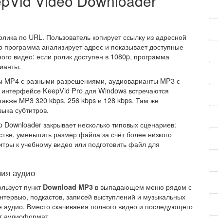
pVid Video Downloader
олика по URL. Пользователь копирует ссылку из адресной
го программа анализирует адрес и показывает доступные
ного видео: если ролик доступен в 1080p, программа
рианты.
ты MP4 с разными разрешениями, аудиоварианты MP3 с
В интерфейсе KeepVid Pro для Windows встречаются
также MP3 320 kbps, 256 kbps и 128 kbps. Там же
ыка субтитров.
eo Downloader закрывает несколько типовых сценариев:
стве, уменьшить размер файла за счёт более низкого
титры к учебному видео или подготовить файл для
ния аудио
ользует пункт
в выпадающем меню рядом с
Download MP3
интервью, подкастов, записей выступлений и музыкальных
е аудио. Вместо скачивания полного видео и последующего
ет аудиоформат.