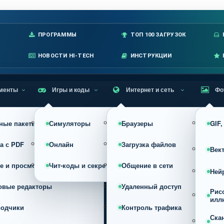
лавное меню
ПРОГРАММЫ
ТОП 100 ЗАГРУЗОК
НОВОСТИ HI-TECH
ИНСТРУКЦИИ
менты
Игры и коды
Интернет и сеть
Фо
ные пакеты
Симуляторы
Браузеры
GIF
а с PDF
Онлайн
Загрузка файлов
Век
е и просмотр
Чит-коды и секреты
Общение в сети
Ней
овые редакторы
Удаленный доступ
Рис
илл
водчики
Контроль трафика
Ска