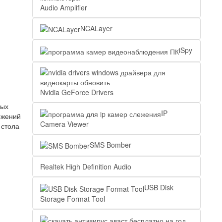
Audio Amplifier
NCALayer
iSpy
Nvidia GeForce Drivers
ных
IP
ожений
Camera Viewer
 стола
SMS Bomber
Realtek High Definition Audio
USB Disk
Storage Format Tool