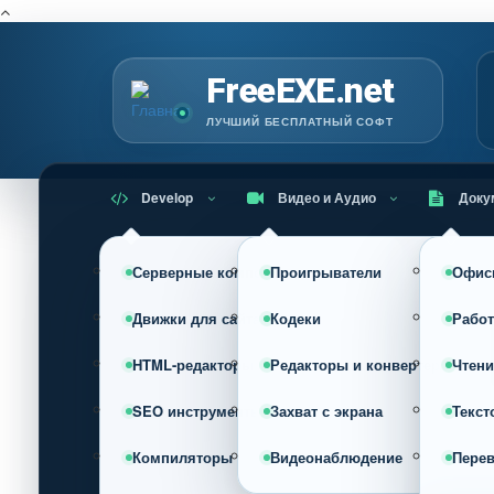
Г
FreeEXE.net
ЛУЧШИЙ БЕСПЛАТНЫЙ СОФТ
Develop
Видео и Аудио
Доку
Серверные компоненты
Проигрыватели
Офис
Движки для сайта (CMS)
Кодеки
Работ
HTML-редакторы
Редакторы и конвертеры
Чтени
SEO инструменты
Захват с экрана
Текст
Компиляторы
Видеонаблюдение
Пере