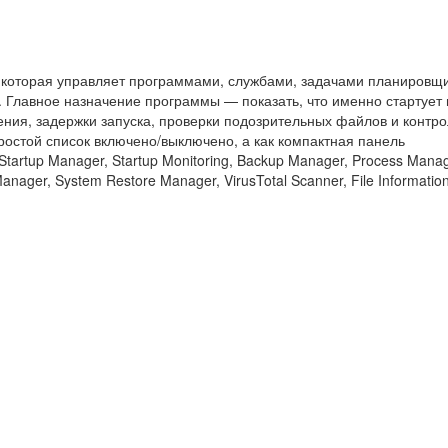
s, которая управляет программами, службами, задачами планировщ
 Главное назначение программы — показать, что именно стартует
ения, задержки запуска, проверки подозрительных файлов и контр
простой список включено/выключено, а как компактная панель
artup Manager, Startup Monitoring, Backup Manager, Process Manag
ager, System Restore Manager, VirusTotal Scanner, File Information