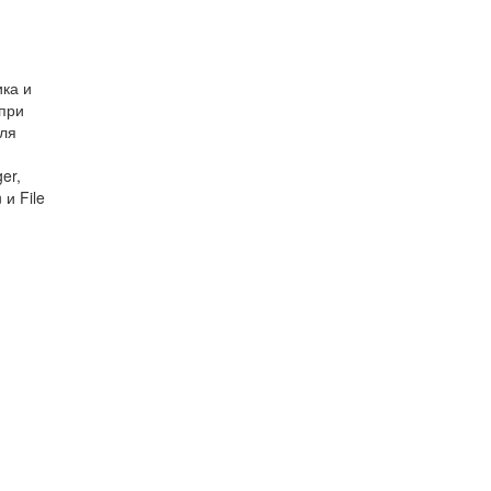
ика и
 при
оля
er,
 и File