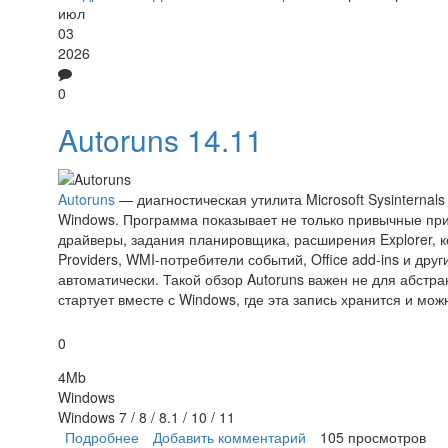
июл
03
2026
0
Autoruns 14.11
Autoruns
— диагностическая утилита Microsoft Sysinternal
Windows. Программа показывает не только привычные при
драйверы, задания планировщика, расширения Explorer, ко
Providers, WMI-потребители событий, Office add-ins и дру
автоматически. Такой обзор Autoruns важен не для абстра
стартует вместе с Windows, где эта запись хранится и мо
0
4Mb
Windows
Windows 7 / 8 / 8.1 / 10 / 11
Подробнее
о Autoruns
Добавить комментарий
105 просмотров