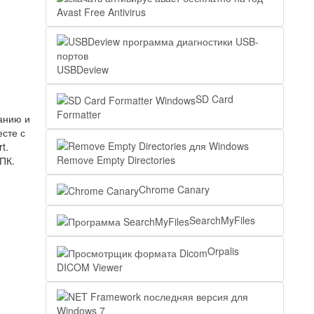
Avast Free Antivirus
USBDeview
SD Card
Formatter
анию и
сте с
t.
Remove Empty Directories
ПК.
Chrome Canary
SearchMyFiles
Orpalis
DICOM Viewer