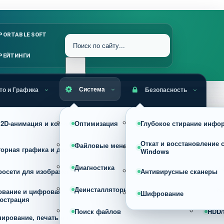
PORTABLE SOFT
РЕЙТИНГИ
Система
то и Графика
Безопасность
RAW, HDR и профессиональная
, 2D-анимация и комиксы
Оптимизация
Глубокое стирание инфо
Уста
обработка фото
Откат и восстановление 
Файловые менеджеры
Архи
торная графика и дизайн
Конвертеры изображений
Windows
Диагностика
Проц
росети для изображений
Просмотрщики
Антивирусные сканеры
Деинсталляторы
Реес
ование и цифровая
Сжатие, оптимизация и изменен
Шифрование
юстрация
размера изображений
Поиск файлов
HDD/
нирование, печать и фото на
Скриншотеры