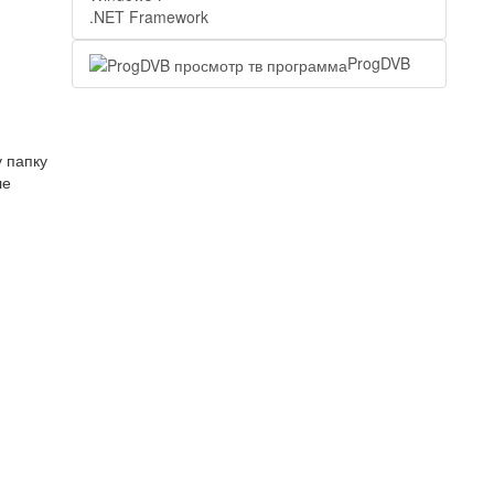
.NET Framework
ProgDVB
у папку
ле