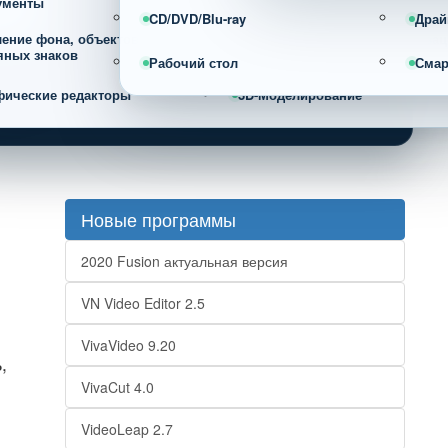
ументы
CD/DVD/Blu-ray
Драй
ление фона, объектов и
Фотоорганайзеры и каталогиза
яных знаков
фотографий
Рабочий стол
Сма
фические редакторы
3D-Моделирование
Новые программы
2020 Fusion актуальная версия
VN Video Editor 2.5
VivaVideo 9.20
,
VivaCut 4.0
VideoLeap 2.7