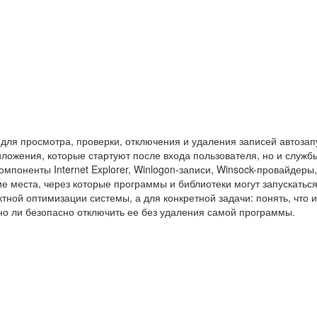
s для просмотра, проверки, отключения и удаления записей автозап
ложения, которые стартуют после входа пользователя, но и служб
мпоненты Internet Explorer, Winlogon-записи, Winsock-провайдеры
гие места, через которые программы и библиотеки могут запускатьс
ктной оптимизации системы, а для конкретной задачи: понять, что 
жно ли безопасно отключить ее без удаления самой программы.