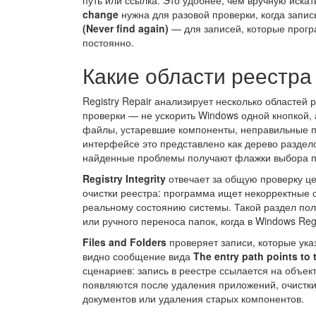
путь или ссылка. Это удобнее, чем вручную искат
change
нужна для разовой проверки, когда запись
(Never find again)
— для записей, которые програ
постоянно.
Какие области реестра 
Registry Repair анализирует несколько областей 
проверки — не ускорить Windows одной кнопкой, 
файлы, устаревшие компоненты, неправильные п
интерфейсе это представлено как дерево раздело
найденные проблемы получают флажки выбора п
Registry Integrity
отвечает за общую проверку цел
очистки реестра: программа ищет некорректные с
реальному состоянию системы. Такой раздел пол
или ручного переноса папок, когда в Windows Reg
Files and Folders
проверяет записи, которые ука
видно сообщение вида
The entry path points to t
сценариев: запись в реестре ссылается на объект
появляются после удаления приложений, очистк
документов или удаления старых компонентов.