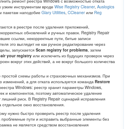
полнить ремонт реестра Windows с возможностью отката
 к узким инструментам вроде
Wise Registry Cleaner
,
Auslogics
ым пакетам наподобие
Glary Utilities
,
CCleaner
или
Reg
таются в реестре после удаления приложений,
орректных обновлений и ручных правок. Registry Repair
аревшие ссылки, некорректные пути, битые записи
ателя это выглядит не как ручное редактирование через
зделы, запускается
Scan registry for problems
, затем
air your registry
или исключить из будущих проверок через
оен вокруг этих действий, а не вокруг большого количества
ие простой схемы работы и страховочных механизмов. При
 изменений, а для отката используется команда
Restore
 реестра Windows: реестр хранит параметры Windows,
ек и компонентов, поэтому автоматическое удаление
 лишний риск. В Registry Repair сценарий исправления
а отдельное окно восстановления.
орому нужно быстро проверить реестр после удаления
ь проблемные пути и исправить выбранные элементы без
грамма не является средством восстановления