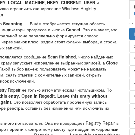
EY_LOCAL_MACHINE
,
HKEY_CURRENT_USER
и
нужно ограничить сканирование Windows Registry
д.
,
,
но
Scanning ...
. В нём отображается текущая область
, индикаторы прогресса и кнопка
Cancel
. Это означает, что
нтральной зоне параллельно формируется список
через значок плюс, рядом стоят флажки выбора, а строка
ых записей.
: появляется сообщение
Scan finished
, число найденных
сразу запускает исправление выбранных записей, а
Close
 Такой выбор важен: пользователь может не нажимать
м, снять отметки с сомнительных записей, открыть
писок исключений.
try Repair не только автоматическим чистильщиком. По
this entry
,
Open in Regedit
,
Leave this entry without
again)
. Это позволяет обработать проблемную запись
оре реестра, оставить без изменений или исключить из
тного пользователя. Она не превращает Registry Repair в
ро перейти к конкретному месту, где найден некорректный