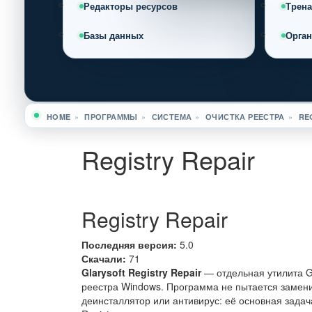
Редакторы ресурсов
Трен
Базы данных
Орга
HOME
»
ПРОГРАММЫ
»
СИСТЕМА
»
ОЧИСТКА РЕЕСТРА
»
RE
Вы здесь
Registry Repair
Registry Repair
Последняя версия:
5.0
Скачали:
71
Glarysoft Registry Repair
— отдельная утилита Gl
реестра Windows. Программа не пытается замени
деинсталлятор или антивирус: её основная зада