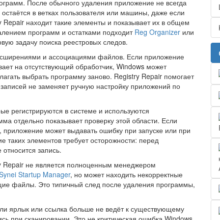
ограмм. После обычного удаления приложение не всегда
в остаётся в ветках пользователя или машины, даже если
 Repair находит такие элементы и показывает их в общем
далением программ и остатками подходит
Reg Organizer
или
зовую задачу поиска реестровых следов.
асширениями и ассоциациями файлов. Если приложение
вает на отсутствующий обработчик, Windows может
агать выбрать программу заново. Registry Repair помогает
х записей не заменяет ручную настройку приложений по
рые регистрируются в системе и используются
ма отдельно показывает проверку этой области. Если
т, приложение может выдавать ошибку при запуске или при
 таких элементов требует осторожности: перед
 относится запись.
try Repair не является полноценным менеджером
Synei Startup Manager
, но может находить некорректные
щие файлы. Это типичный след после удаления программы,
сли ярлык или ссылка больше не ведёт к существующему
ись при сканировании. Это не критическая ошибка Windows,