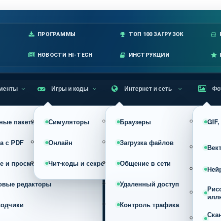
лавное меню
ПРОГРАММЫ
ТОП 100 ЗАГРУЗОК
НОВОСТИ HI-TECH
ИНСТРУКЦИИ
менты
Игры и коды
Интернет и сеть
Фо
ные пакеты
Симуляторы
Браузеры
GIF
а с PDF
Онлайн
Загрузка файлов
Век
е и просмотр
Чит-коды и секреты
Общение в сети
Ней
овые редакторы
Удаленный доступ
Рис
илл
водчики
Контроль трафика
Ска