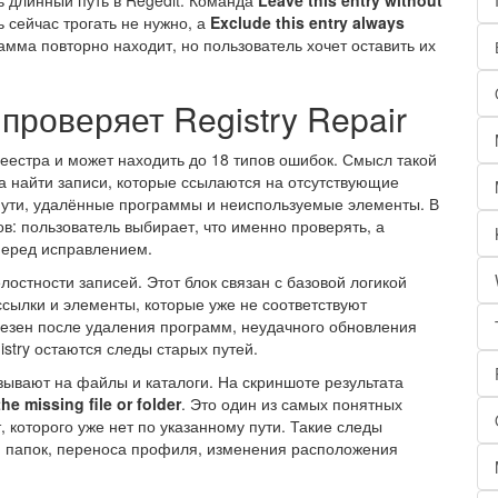
ь длинный путь в Regedit. Команда
Leave this entry without
 сейчас трогать не нужно, а
Exclude this entry always
мма повторно находит, но пользователь хочет оставить их
проверяет Registry Repair
реестра и может находить до 18 типов ошибок. Смысл такой
а найти записи, которые ссылаются на отсутствующие
ути, удалённые программы и неиспользуемые элементы. В
в: пользователь выбирает, что именно проверять, а
еред исправлением.
остности записей. Этот блок связан с базовой логикой
сылки и элементы, которые уже не соответствуют
езен после удаления программ, неудачного обновления
istry остаются следы старых путей.
зывают на файлы и каталоги. На скриншоте результата
he missing file or folder
. Это один из самых понятных
, которого уже нет по указанному пути. Такие следы
и папок, переноса профиля, изменения расположения