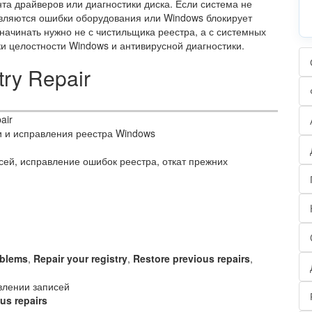
та драйверов или диагностики диска. Если система не
вляются ошибки оборудования или Windows блокирует
 начинать нужно не с чистильщика реестра, а с системных
ки целостности Windows и антивирусной диагностики.
try Repair
air
и и исправления реестра Windows
сей, исправление ошибок реестра, откат прежних
oblems
,
Repair your registry
,
Restore previous repairs
,
влении записей
us repairs