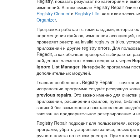
Registry, показать результат по категориям и вы
изменений. В этом смысле Registry Repair ближе
Registry Cleaner
и
Registry Life
, чем к комплексн
Organizer
.
Программа работает с теми следами, которые ос
перемещения файлов, изменения ассоциаций, нек
проверяет реестр на invalid registry entries, уст
приложений и другие registry errors. Для пользов
Regedit, а как обычная проверка: выбираются ра
найденные элементы можно исправить через
Rep
Ignore List Manager
. Интерфейс программы постр
дополнительных модулей.
Главная особенность Registry Repair — сочетан
исправлении программа создаёт резервную копию
previous repairs
. Это важно именно для очистки
приложений, расширений файлов, путей, библиот
записей без возможности восстановления создаёт
завязан на предварительное резервирование и н
Registry Repair подходит для пользователя, кот
программ, убрать устаревшие записи, посмотрет
ручного поиска по веткам реестра. При этом про