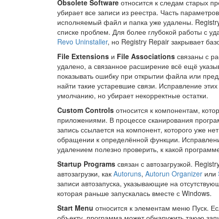
Obsolete Software
относится к следам старых пр
убирает все записи из реестра. Часть параметро
исполняемый файл и папка уже удалены. Registry
списке проблем. Для более глубокой работы с у
Revo Uninstaller
, но Registry Repair закрывает ба
File Extensions
и
File Associations
связаны с р
удалено, а связанное расширение всё ещё указы
показывать ошибку при открытии файла или предл
найти такие устаревшие связи. Исправление эти
умолчанию, но убирает некорректные остатки.
Custom Controls
относится к компонентам, кото
приложениями. В процессе сканирования програм
запись ссылается на компонент, которого уже не
обращении к определённой функции. Исправление
удалением полезно проверить, к какой программе
Startup Programs
связан с автозагрузкой. Regis
автозагрузки, как
Autoruns
,
Autorun Organizer
или
записи автозапуска, указывающие на отсутствую
которая раньше запускалась вместе с Windows.
Start Menu
относится к элементам меню Пуск. Е
объекту, программа может обнаружить такую зап