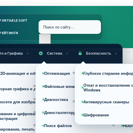
PORTABLE SOFT
РЕЙТИНГИ
то и Графика
Система
Безопасность
RAW, HDR и профессиональная
, 2D-анимация и комиксы
Оптимизация
Глубокое стирание инфо
Уста
обработка фото
Откат и восстановление 
Файловые менеджеры
Архи
торная графика и дизайн
Конвертеры изображений
Windows
Диагностика
Проц
росети для изображений
Просмотрщики
Антивирусные сканеры
Деинсталляторы
Реес
ование и цифровая
Сжатие, оптимизация и изменен
Шифрование
юстрация
размера изображений
Поиск файлов
HDD/
нирование, печать и фото на
Скриншотеры