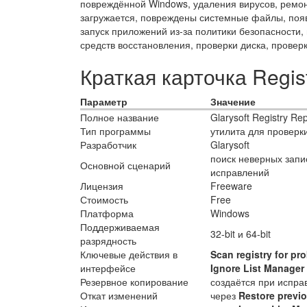
повреждённой Windows, удаления вирусов, ремон
загружается, повреждены системные файлы, поя
запуск приложений из-за политики безопасности,
средств восстановления, проверки диска, провер
Краткая карточка Regis
Параметр
Значение
Полное название
Glarysoft Registry Rep
Тип программы
утилита для проверк
Разработчик
Glarysoft
поиск неверных запи
Основной сценарий
исправлений
Лицензия
Freeware
Стоимость
Free
Платформа
Windows
Поддерживаемая
32-bit и 64-bit
разрядность
Ключевые действия в
Scan registry for pr
интерфейсе
Ignore List Manager
Резервное копирование
создаётся при испра
Откат изменений
через
Restore previo