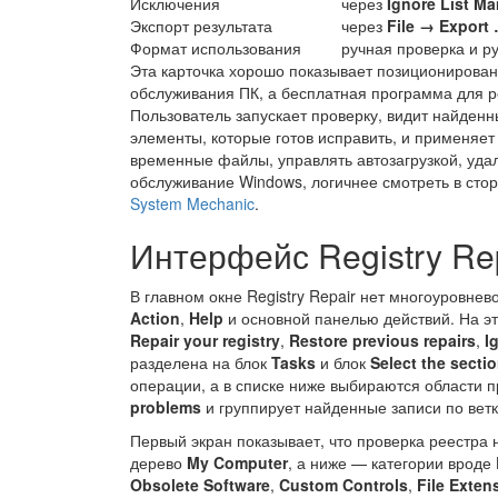
Исключения
через
Ignore List M
Экспорт результата
через
File → Export
Формат использования
ручная проверка и р
Эта карточка хорошо показывает позиционирован
обслуживания ПК, а бесплатная программа для р
Пользователь запускает проверку, видит найден
элементы, которые готов исправить, и применяет 
временные файлы, управлять автозагрузкой, уда
обслуживание Windows, логичнее смотреть в сто
System Mechanic
.
Интерфейс Registry Re
В главном окне Registry Repair нет многоуровне
Action
,
Help
и основной панелью действий. На э
Repair your registry
,
Restore previous repairs
,
I
разделена на блок
Tasks
и блок
Select the secti
операции, а в списке ниже выбираются области 
problems
и группирует найденные записи по ветк
Первый экран показывает, что проверка реестра 
дерево
My Computer
, а ниже — категории вроде
Obsolete Software
,
Custom Controls
,
File Exten