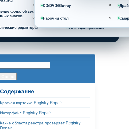
ументы
CD/DVD/Blu-ray
Драй
ление фона, объектов и
Фотоорганайзеры и каталогиза
яных знаков
фотографий
Рабочий стол
Сма
фические редакторы
3D-Моделирование
Содержание
Краткая карточка Registry Repair
Интерфейс Registry Repair
Какие области реестра проверяет Registry
Repair