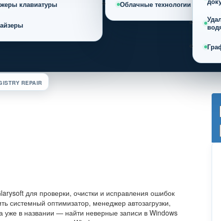
док
ажеры клавиатуры
Облачные технологии
Уда
найзеры
вод
Гра
GISTRY REPAIR
arysoft для проверки, очистки и исправления ошибок
ть системный оптимизатор, менеджер автозагрузки,
ча уже в названии — найти неверные записи в Windows