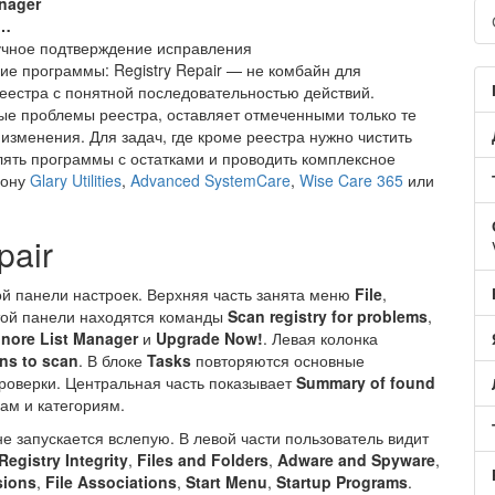
anager
 …
учное подтверждение исправления
ие программы: Registry Repair — не комбайн для
еестра с понятной последовательностью действий.
ные проблемы реестра, оставляет отмеченными только те
изменения. Для задач, где кроме реестра нужно чистить
лять программы с остатками и проводить комплексное
рону
Glary Utilities
,
Advanced SystemCare
,
Wise Care 365
или
pair
вой панели настроек. Верхняя часть занята меню
File
,
той панели находятся команды
Scan registry for problems
,
gnore List Manager
и
Upgrade Now!
. Левая колонка
ons to scan
. В блоке
Tasks
повторяются основные
проверки. Центральная часть показывает
Summary of found
ам и категориям.
не запускается вслепую. В левой части пользователь видит
Registry Integrity
,
Files and Folders
,
Adware and Spyware
,
sions
,
File Associations
,
Start Menu
,
Startup Programs
.