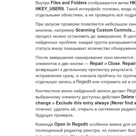
Внутри
Files and Folders
отображаются ветки
HK
HKEY_USERS
. Такой интерфейс полезен, когда 
отдельными областями, а не проверять всё подря
При запуске проверки появляется небольшое ок
анализа, например
Scanning Custom Controls...
процесс можно остановить до завершения. В це
найденных проблем: каждая группа раскрывается 
статуса внизу показывает количество обнаруженн
После завершения сканирования окно меняется
элементов и две кнопки —
Repair
и
Close
.
Repair
возвращает к детальному просмотру результата.
исправление сразу, а сначала пройтись по группа
отдельную запись в Regedit или отправить её в с
Контекстное меню найденной записи делает Regis
выбранному элементу доступны действия
Delete 
change
и
Exclude this entry always (Never find 
точечно: удалить её, открыть в системном редакт
будущих проверок.
Команда
Open in Regedit
особенно важна для опы
полноценный редактор реестра, но помогает быст