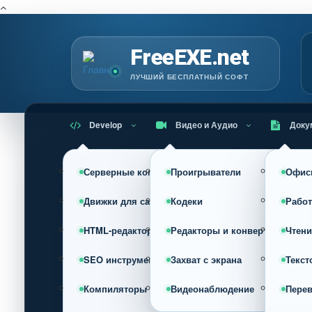
Г
FreeEXE.net
ЛУЧШИЙ БЕСПЛАТНЫЙ СОФТ
Develop
Видео и Аудио
Доку
Серверные компоненты
Проигрыватели
Офис
Движки для сайта (CMS)
Кодеки
Работ
HTML-редакторы
Редакторы и конвертеры
Чтени
SEO инструменты
Захват с экрана
Текст
Компиляторы
Видеонаблюдение
Пере